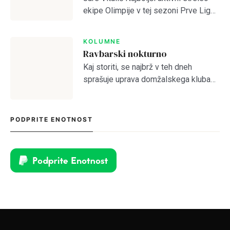
NAPREJ
PRESKOČITE
ekipe Olimpije v tej sezoni Prve Lige
je po odhodu Ivana Durdova zdaj
SIGN IN
Antonio Marin, ki je na tekmah s
KOLUMNE
Celjem in Aluminijem predstavljal
Ravbarski nokturno
novo […]
Kaj storiti, se najbrž v teh dneh
sprašuje uprava domžalskega kluba
na čelu z družino Oražem, saj je klub
tik pred kolapsom. Situacija bržkone
zelo zanima tamkajšnje sicer
PODPRITE ENOTNOST
maloštevilne navijače, […]