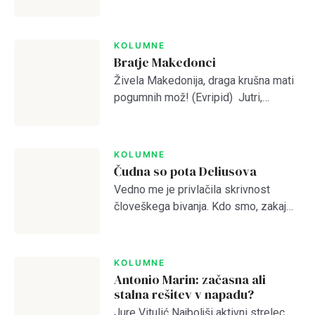
predvideval, da je Olimpija preslaba
za kaj več od četrtega mesta.
Otvoritvena tekma z Bravom je to […]
KOLUMNE
Bratje Makedonci
Živela Makedonija, draga krušna mati
pogumnih mož! (Evripid) Jutri,
pojutrišnjem bom ostala brez grehov,
nosila bom narodne noše iz
Login
Makedonskega etnografskega
KOLUMNE
muzeja, ki jih bo moral nekdo plačati.
Čudna so pota Deliusova
(Lidija Dimovska) […]
Vedno me je privlačila skrivnost
človeškega bivanja. Kdo smo, zakaj
Dobrodošli!
smo, kam gremo? Prebiral sem
mislece in mistike vseh možnih
religioznih in filozofskih šol, da bi
KOLUMNE
odprl vrata brez vrat. […]
Antonio Marin: začasna ali
Tole je kratek pozdrav
stalna rešitev v napadu?
Lost your password?
Remember Me
Jure Vitulić Najboljši aktivni strelec