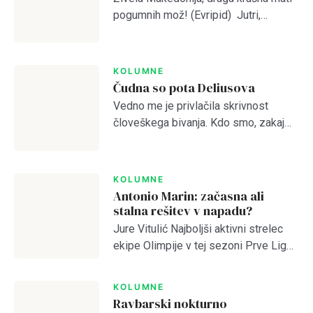
SIGN IN
pogumnih mož! (Evripid) Jutri,
pojutrišnjem bom ostala brez grehov,
nosila bom narodne noše iz
Makedonskega etnografskega
KOLUMNE
muzeja, ki jih bo moral nekdo plačati.
Čudna so pota Deliusova
(Lidija Dimovska) […]
Vedno me je privlačila skrivnost
človeškega bivanja. Kdo smo, zakaj
smo, kam gremo? Prebiral sem
mislece in mistike vseh možnih
religioznih in filozofskih šol, da bi
KOLUMNE
odprl vrata brez vrat. […]
Antonio Marin: začasna ali
stalna rešitev v napadu?
Jure Vitulić Najboljši aktivni strelec
ekipe Olimpije v tej sezoni Prve Lige
je po odhodu Ivana Durdova zdaj
Antonio Marin, ki je na tekmah s
KOLUMNE
Celjem in Aluminijem predstavljal
Ravbarski nokturno
novo […]