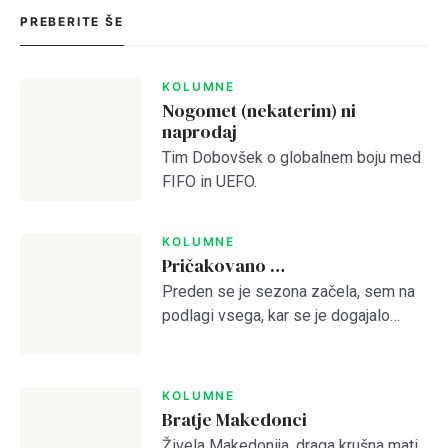
PREBERITE ŠE
KOLUMNE
Nogomet (nekaterim) ni
naprodaj
Login
Tim Dobovšek o globalnem boju med
FIFO in UEFO.
Dobrodošli!
KOLUMNE
Pričakovano …
Preden se je sezona začela, sem na
Tole je kratek pozdrav
podlagi vsega, kar se je dogajalo
predvideval, da je Olimpija preslaba
za kaj več od četrtega mesta.
NAPREJ
PRESKOČITE
Lost your password?
Remember Me
Otvoritvena tekma z Bravom je to […]
KOLUMNE
Bratje Makedonci
Živela Makedonija, draga krušna mati