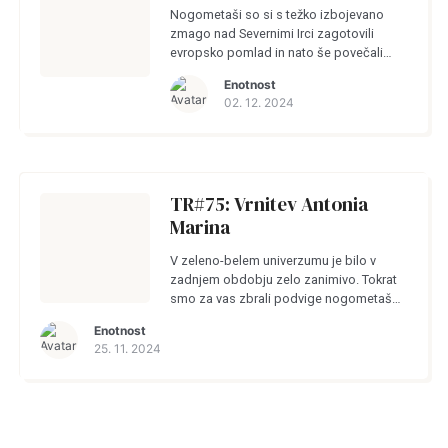
Nogometaši so si s težko izbojevano
zmago nad Severnimi Irci zagotovili
evropsko pomlad in nato še povečali
prednost na vrhu v domači ligi, košarkarji
Enotnost
so končno začeli zmagovati, hokejisti so
02. 12. 2024
[…]
TR#75: Vrnitev Antonia
Marina
V zeleno-belem univerzumu je bilo v
zadnjem obdobju zelo zanimivo. Tokrat
smo za vas zbrali podvige nogometašev,
nogometašic, mladih košarkarjev,
Enotnost
hokejistov, judoistov, dvigovalk uteži,
25. 11. 2024
dvigovalcev uteži, plavalk, plavalcev in
sabljačev. […]