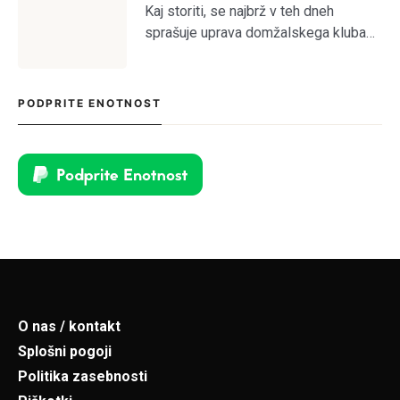
Kaj storiti, se najbrž v teh dneh
sprašuje uprava domžalskega kluba
na čelu z družino Oražem, saj je klub
tik pred kolapsom. Situacija bržkone
zelo zanima tamkajšnje sicer
PODPRITE ENOTNOST
maloštevilne navijače, […]
O nas / kontakt
Splošni pogoji
Politika zasebnosti