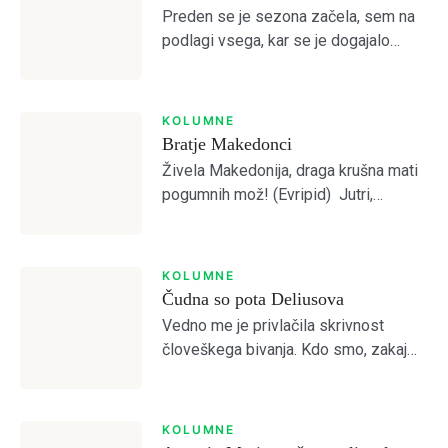
Preden se je sezona začela, sem na
podlagi vsega, kar se je dogajalo
Dobrodošli!
predvideval, da je Olimpija preslaba
za kaj več od četrtega mesta.
Otvoritvena tekma z Bravom je to […]
KOLUMNE
Bratje Makedonci
Tole je kratek pozdrav
Živela Makedonija, draga krušna mati
pogumnih mož! (Evripid) Jutri,
NAPREJ
PRESKOČITE
Lost your password?
Remember Me
pojutrišnjem bom ostala brez grehov,
nosila bom narodne noše iz
Makedonskega etnografskega
KOLUMNE
muzeja, ki jih bo moral nekdo plačati.
SIGN IN
Čudna so pota Deliusova
(Lidija Dimovska) […]
Vedno me je privlačila skrivnost
človeškega bivanja. Kdo smo, zakaj
smo, kam gremo? Prebiral sem
mislece in mistike vseh možnih
religioznih in filozofskih šol, da bi
KOLUMNE
odprl vrata brez vrat. […]