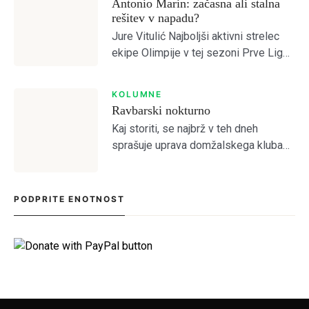
Antonio Marin: začasna ali stalna
rešitev v napadu?
Jure Vitulić Najboljši aktivni strelec
ekipe Olimpije v tej sezoni Prve Lige
je po odhodu Ivana Durdova zdaj
Antonio Marin, ki je na tekmah s
KOLUMNE
Celjem in Aluminijem predstavljal
Ravbarski nokturno
novo […]
Kaj storiti, se najbrž v teh dneh
sprašuje uprava domžalskega kluba
na čelu z družino Oražem, saj je klub
tik pred kolapsom. Situacija bržkone
zelo zanima tamkajšnje sicer
PODPRITE ENOTNOST
maloštevilne navijače, […]