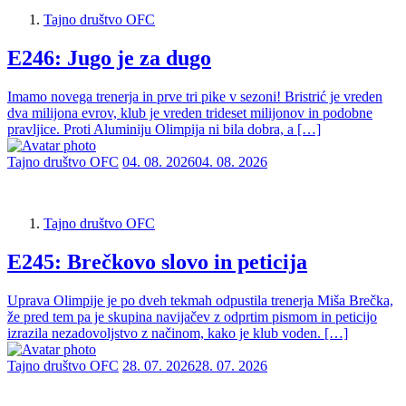
Tajno društvo OFC
E246: Jugo je za dugo
Imamo novega trenerja in prve tri pike v sezoni! Bristrić je vreden
dva milijona evrov, klub je vreden trideset milijonov in podobne
pravljice. Proti Aluminiju Olimpija ni bila dobra, a […]
Tajno društvo OFC
04. 08. 2026
04. 08. 2026
Tajno društvo OFC
E245: Brečkovo slovo in peticija
Uprava Olimpije je po dveh tekmah odpustila trenerja Miša Brečka,
že pred tem pa je skupina navijačev z odprtim pismom in peticijo
izrazila nezadovoljstvo z načinom, kako je klub voden. […]
Tajno društvo OFC
28. 07. 2026
28. 07. 2026