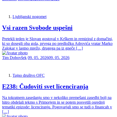
Ljubljanski nogomet
Vsi razen Svobode uspešni
Pretekli teden je Slovan gostoval v Krškem in remiziral z domačini,
ki so dosegli oba gola, prvega po predložku Adrovića vratar Marko
Zalokar v lastno mrežo, drugega pa iz gneče […]
Tim Dobovšek
09. 05. 2026
09. 05. 2026
Tajno društvo OFC
E238: Čudoviti svet licenciranja
Na tokratnem zasedanju smo v nekoliko premešani zasedbi bolj na
hitro obdelali tekmo s Primorjem in se potem posvetili osrednji
tematiki epizode: licenciranju. Pogovarjali smo se tudi o financah v
[…]