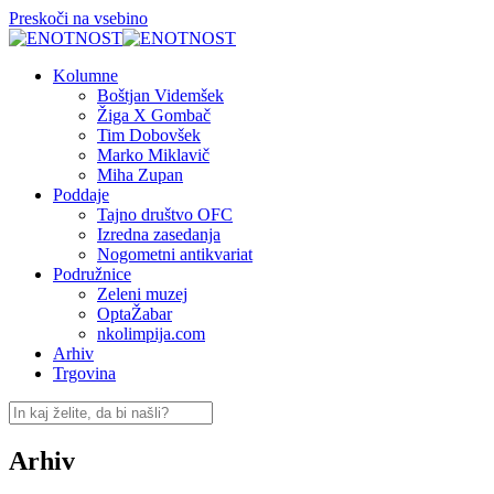
Preskoči na vsebino
Kolumne
Boštjan Videmšek
Žiga X Gombač
Tim Dobovšek
Marko Miklavič
Miha Zupan
Poddaje
Tajno društvo OFC
Izredna zasedanja
Nogometni antikvariat
Podružnice
Zeleni muzej
OptaŽabar
nkolimpija.com
Arhiv
Trgovina
Arhiv