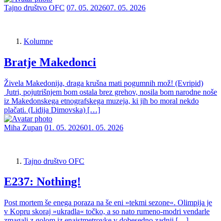
Tajno društvo OFC
07. 05. 2026
07. 05. 2026
Kolumne
Bratje Makedonci
Živela Makedonija, draga krušna mati pogumnih mož! (Evripid)
Jutri, pojutrišnjem bom ostala brez grehov, nosila bom narodne noše
iz Makedonskega etnografskega muzeja, ki jih bo moral nekdo
plačati. (Lidija Dimovska) […]
Miha Zupan
01. 05. 2026
01. 05. 2026
Tajno društvo OFC
E237: Nothing!
Post mortem še enega poraza na še eni »tekmi sezone«. Olimpija je
v Kopru skoraj »ukradla« točko, a so nato rumeno-modri vendarle
zmagali z golom iz enajstmetrovke v dobesedno zadnji […]