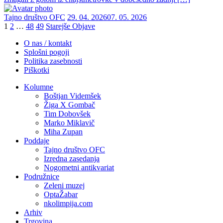
Tajno društvo OFC
29. 04. 2026
07. 05. 2026
1
2
…
48
49
Starejše Objave
O nas / kontakt
Splošni pogoji
Politika zasebnosti
Piškotki
Kolumne
Boštjan Videmšek
Žiga X Gombač
Tim Dobovšek
Marko Miklavič
Miha Zupan
Poddaje
Tajno društvo OFC
Izredna zasedanja
Nogometni antikvariat
Podružnice
Zeleni muzej
OptaŽabar
nkolimpija.com
Arhiv
Trgovina