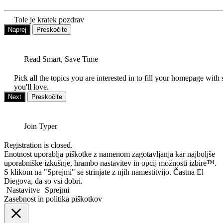
Tole je kratek pozdrav
Naprej
Preskočite
Read Smart, Save Time
Pick all the topics you are interested in to fill your homepage with 
you'll love.
Next
Preskočite
Join Typer
Registration is closed.
Enotnost uporablja piškotke z namenom zagotavljanja kar najboljše
uporabniške izkušnje, hrambo nastavitev in opcij možnosti izbire™.
S klikom na "Sprejmi" se strinjate z njih namestitvijo. Častna El
Diegova, da so vsi dobri.
Nastavitve
Sprejmi
Zasebnost in politika piškotkov