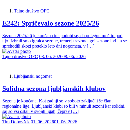
Tajno društvo OFC
E242: Spričevalo sezone 2025/26
Sezona 2025/26 je končana in spodobi se, da potegnemo črto pod
njo. Izbrali smo igralca sezone, trenerja sezone, gol sezone ipd. in se
sprehodili skozi preteklo leto dni nogometa, v […]
Tajno društvo OFC
08. 06. 2026
08. 06. 2026
Ljubljanski nogomet
Solidna sezona ljubljanskih klubov
Sezona je končana. Kot zadnji so v soboto zaključili še člani
regionalne lige. Ljubljanski klubi so bili v minuli sezoni kar solidni,
saj so vsi ostali v svojih ligah, čeprav […]
Tim Dobovšek
01. 06. 2026
01. 06. 2026