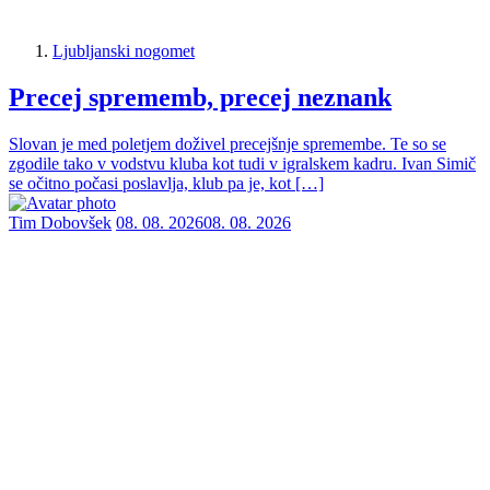
Ljubljanski nogomet
Precej sprememb, precej neznank
Slovan je med poletjem doživel precejšnje spremembe. Te so se
zgodile tako v vodstvu kluba kot tudi v igralskem kadru. Ivan Simič
se očitno počasi poslavlja, klub pa je, kot […]
Tim Dobovšek
08. 08. 2026
08. 08. 2026