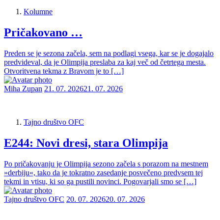
Kolumne
Pričakovano …
Preden se je sezona začela, sem na podlagi vsega, kar se je dogajalo
predvideval, da je Olimpija preslaba za kaj več od četrtega mesta.
Otvoritvena tekma z Bravom je to […]
Miha Zupan
21. 07. 2026
21. 07. 2026
Tajno društvo OFC
E244: Novi dresi, stara Olimpija
Po pričakovanju je Olimpija sezono začela s porazom na mestnem
»derbiju«, tako da je tokratno zasedanje posvečeno predvsem tej
tekmi in vtisu, ki so ga pustili novinci. Pogovarjali smo se […]
Tajno društvo OFC
20. 07. 2026
20. 07. 2026