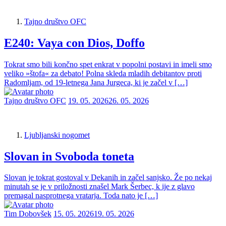
Tajno društvo OFC
E240: Vaya con Dios, Doffo
Tokrat smo bili končno spet enkrat v popolni postavi in imeli smo
veliko »štofa« za debato! Polna skleda mladih debitantov proti
Radomljam, od 19-letnega Jana Jurgeca, ki je začel v […]
Tajno društvo OFC
19. 05. 2026
26. 05. 2026
Ljubljanski nogomet
Slovan in Svoboda toneta
Slovan je tokrat gostoval v Dekanih in začel sanjsko. Že po nekaj
minutah se je v priložnosti znašel Mark Šerbec, k ije z glavo
premagal nasprotnega vratarja. Toda nato je […]
Tim Dobovšek
15. 05. 2026
19. 05. 2026