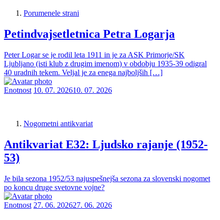
Porumenele strani
Petindvajsetletnica Petra Logarja
Peter Logar se je rodil leta 1911 in je za ASK Primorje/SK
Ljubljano (isti klub z drugim imenom) v obdobju 1935-39 odigral
40 uradnih tekem. Veljal je za enega najboljših […]
Enotnost
10. 07. 2026
10. 07. 2026
Nogometni antikvariat
Antikvariat E32: Ljudsko rajanje (1952-
53)
Je bila sezona 1952/53 najuspešnejša sezona za slovenski nogomet
po koncu druge svetovne vojne?
Enotnost
27. 06. 2026
27. 06. 2026