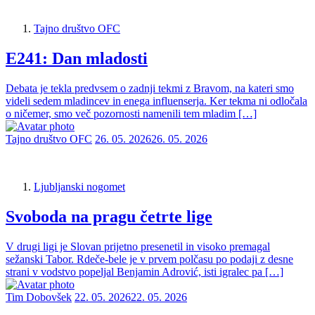
Tajno društvo OFC
E241: Dan mladosti
Debata je tekla predvsem o zadnji tekmi z Bravom, na kateri smo
videli sedem mladincev in enega influenserja. Ker tekma ni odločala
o ničemer, smo več pozornosti namenili tem mladim […]
Tajno društvo OFC
26. 05. 2026
26. 05. 2026
Ljubljanski nogomet
Svoboda na pragu četrte lige
V drugi ligi je Slovan prijetno presenetil in visoko premagal
sežanski Tabor. Rdeče-bele je v prvem polčasu po podaji z desne
strani v vodstvo popeljal Benjamin Adrović, isti igralec pa […]
Tim Dobovšek
22. 05. 2026
22. 05. 2026