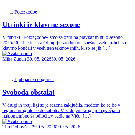
Fotozgodbe
Utrinki iz klavrne sezone
V rubriki »Fotozgodbe« smo se ozrli na pravkar minulo sezono
2025/26, ki je bila za Olimpijo izredno neuspešna. Zeleno-beli so
klavrno končali v vseh treh tekmovanjih, ki so se jih […]
Miha Zupan
30. 05. 2026
30. 05. 2026
Ljubljanski nogomet
Svoboda obstala!
V drugi in tretji ligi se je sezona zaključila, medtem ko se bo v
regionalni igralo še do sobote. V zadnjem krogu je največja in
najpomembnejša odločitev padla na Viču. […]
Tim Dobovšek
29. 05. 2026
29. 05. 2026