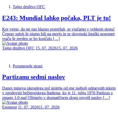
Tajno društvo OFC
E243: Mundial lahko počaka, PLT je tu!
Ker vemo, da ste nas blazno pogrešali, se vračamo v velikem slogu!
Čeprav sploh še nismo bili na morju in se slovenski ligaški nogomet
vrača še preden se bo končalo […]
Tajno društvo OFC
15. 07. 2026
15. 07. 2026
Porumenele strani
Partizanu sedmi naslov
Danes mineva okroglega pol stoletja od ene najbolj odmevnih tekem
v zgodovini bežigrajskega štadiona, ko je 11. julija 1976 Partizan z
zmago 1:0 nad Olimpijo v dramatičnem slogu osvojil naslov […]
Enotnost
11. 07. 2026
11. 07. 2026