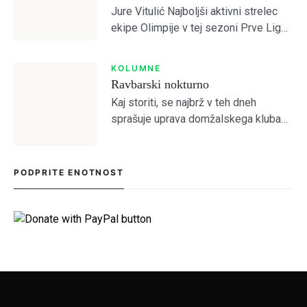
Jure Vitulić Najboljši aktivni strelec
ekipe Olimpije v tej sezoni Prve Lige
je po odhodu Ivana Durdova zdaj
Antonio Marin, ki je na tekmah s
KOLUMNE
Celjem in Aluminijem predstavljal
Ravbarski nokturno
novo […]
Kaj storiti, se najbrž v teh dneh
sprašuje uprava domžalskega kluba
na čelu z družino Oražem, saj je klub
tik pred kolapsom. Situacija bržkone
zelo zanima tamkajšnje sicer
PODPRITE ENOTNOST
maloštevilne navijače, […]