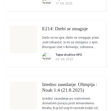
Domžalah, kjer so […]
17. 09. 2025
E214: Derbi se zmaguje
Derbi se ne igra, derbi se zmaguje, pravi
Jošt Urbančič. In mi se strinjamo z njim.
Brezupen izlet v Armenijo, odmevna
okrepitev in zmaga na derbiju so teme
Tajno društvo OFC
tokratnega zasedanja, […]
02. 09. 2025
Izredno zasedanje: Olimpija :
Noah 1:4 (21.8.2025)
Izredno zasedanje po sramotnem
domačem porazu proti armenskemu
Noahu, ki je bil vsaj tri razrede boljši od