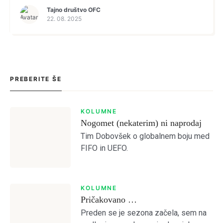
anemične, brezjajčne, obupne Olimpije.
Tajno društvo OFC
Menjava trenerja ni prinesla ničesar in zdi
22. 08. 2025
se, da […]
PREBERITE ŠE
Login
KOLUMNE
Nogomet (nekaterim) ni naprodaj
Dobrodošli!
Tim Dobovšek o globalnem boju med
FIFO in UEFO.
Tole je kratek pozdrav
KOLUMNE
Pričakovano …
NAPREJ
PRESKOČITE
Lost your password?
Remember Me
Preden se je sezona začela, sem na