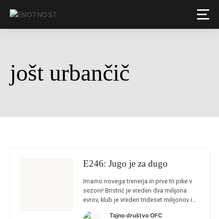
jošt urbančič
E246: Jugo je za dugo
Imamo novega trenerja in prve tri pike v
sezoni! Bristrić je vreden dva milijona
evrov, klub je vreden trideset milijonov in
podobne pravljice. Proti Aluminiju
Tajno društvo OFC
Olimpija ni bila dobra, a […]