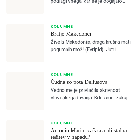
podlagi vsega, kar se je dogajalo
predvideval, da je Olimpija preslaba
za kaj več od četrtega mesta.
SIGN IN
Otvoritvena tekma z Bravom je to […]
KOLUMNE
Bratje Makedonci
Živela Makedonija, draga krušna mati
pogumnih mož! (Evripid) Jutri,
pojutrišnjem bom ostala brez grehov,
nosila bom narodne noše iz
Makedonskega etnografskega
KOLUMNE
muzeja, ki jih bo moral nekdo plačati.
Čudna so pota Deliusova
(Lidija Dimovska) […]
Vedno me je privlačila skrivnost
človeškega bivanja. Kdo smo, zakaj
smo, kam gremo? Prebiral sem
mislece in mistike vseh možnih
religioznih in filozofskih šol, da bi
KOLUMNE
odprl vrata brez vrat. […]
Antonio Marin: začasna ali stalna
rešitev v napadu?