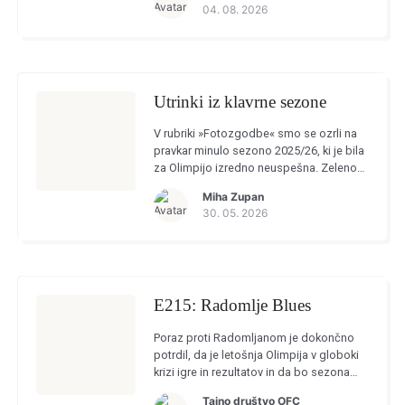
04. 08. 2026
Utrinki iz klavrne sezone
V rubriki »Fotozgodbe« smo se ozrli na
pravkar minulo sezono 2025/26, ki je bila
za Olimpijo izredno neuspešna. Zeleno-
beli so klavrno končali v vseh treh
Miha Zupan
tekmovanjih, ki so se jih […]
30. 05. 2026
E215: Radomlje Blues
Poraz proti Radomljanom je dokončno
potrdil, da je letošnja Olimpija v globoki
krizi igre in rezultatov in da bo sezona
dolga in mučna. Analizirali smo tekmo v
Tajno društvo OFC