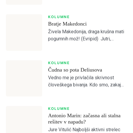
predvideval, da je Olimpija preslaba
za kaj več od četrtega mesta.
Otvoritvena tekma z Bravom je to […]
KOLUMNE
Bratje Makedonci
Živela Makedonija, draga krušna mati
pogumnih mož! (Evripid) Jutri,
pojutrišnjem bom ostala brez grehov,
Login
nosila bom narodne noše iz
Makedonskega etnografskega
KOLUMNE
muzeja, ki jih bo moral nekdo plačati.
Čudna so pota Deliusova
Dobrodošli!
(Lidija Dimovska) […]
Vedno me je privlačila skrivnost
človeškega bivanja. Kdo smo, zakaj
smo, kam gremo? Prebiral sem
mislece in mistike vseh možnih
Tole je kratek pozdrav
religioznih in filozofskih šol, da bi
KOLUMNE
odprl vrata brez vrat. […]
Antonio Marin: začasna ali stalna
NAPREJ
PRESKOČITE
Lost your password?
Remember Me
rešitev v napadu?
Jure Vitulić Najboljši aktivni strelec