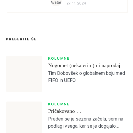
27. 11. 2024
evropsko pomlad. […]
PREBERITE ŠE
KOLUMNE
Nogomet (nekaterim) ni naprodaj
Tim Dobovšek o globalnem boju med
FIFO in UEFO.
KOLUMNE
Pričakovano …
Preden se je sezona začela, sem na
podlagi vsega, kar se je dogajalo