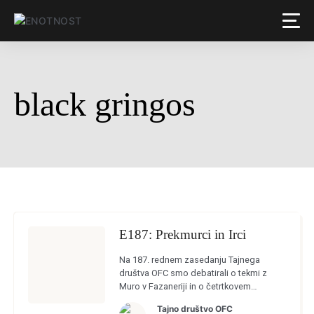
black gringos
E187: Prekmurci in Irci
Na 187. rednem zasedanju Tajnega
društva OFC smo debatirali o tekmi z
Muro v Fazaneriji in o četrtkovem
zgodovinskem srečanju s severnoirskim
Tajno društvo OFC
Larnejem, ki lahko Olimpiji že prinese