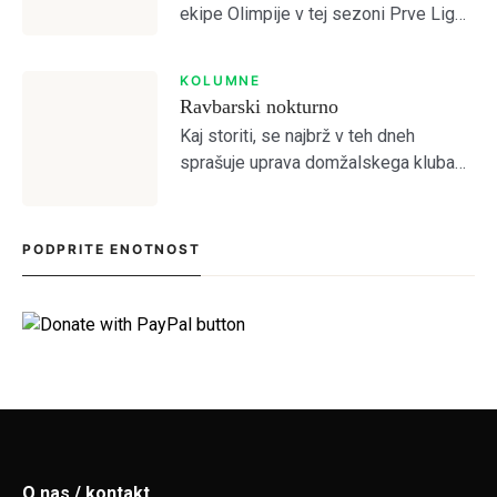
ekipe Olimpije v tej sezoni Prve Lige
je po odhodu Ivana Durdova zdaj
SIGN IN
Antonio Marin, ki je na tekmah s
KOLUMNE
Celjem in Aluminijem predstavljal
Ravbarski nokturno
novo […]
Kaj storiti, se najbrž v teh dneh
sprašuje uprava domžalskega kluba
na čelu z družino Oražem, saj je klub
tik pred kolapsom. Situacija bržkone
zelo zanima tamkajšnje sicer
PODPRITE ENOTNOST
maloštevilne navijače, […]
O nas / kontakt