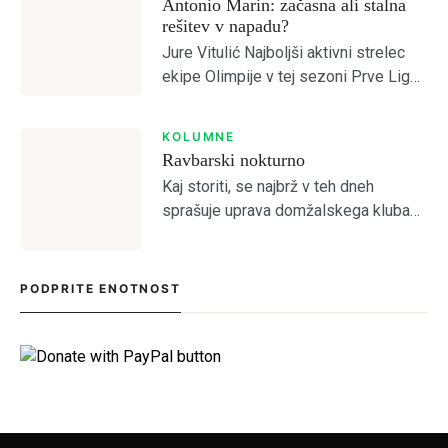
Antonio Marin: začasna ali stalna
rešitev v napadu?
Jure Vitulić Najboljši aktivni strelec
ekipe Olimpije v tej sezoni Prve Lige
je po odhodu Ivana Durdova zdaj
Antonio Marin, ki je na tekmah s
KOLUMNE
Celjem in Aluminijem predstavljal
Ravbarski nokturno
novo […]
Kaj storiti, se najbrž v teh dneh
sprašuje uprava domžalskega kluba
na čelu z družino Oražem, saj je klub
tik pred kolapsom. Situacija bržkone
zelo zanima tamkajšnje sicer
PODPRITE ENOTNOST
maloštevilne navijače, […]