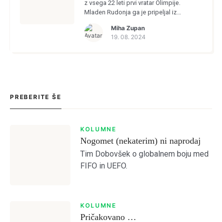
z vsega 22 leti prvi vratar Olimpije.
Mladen Rudonja ga je pripeljal iz
hrvaškega Zaprešića in Frelih je nekoliko
Miha Zupan
presenetljivo iz gola […]
19. 08. 2024
PREBERITE ŠE
KOLUMNE
Nogomet (nekaterim) ni naprodaj
Tim Dobovšek o globalnem boju med
FIFO in UEFO.
KOLUMNE
Login
Pričakovano …