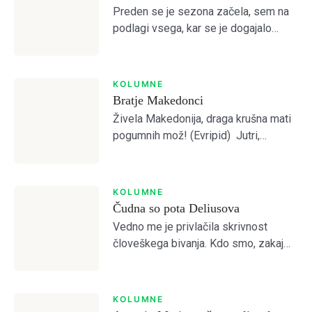
Preden se je sezona začela, sem na
podlagi vsega, kar se je dogajalo
Dobrodošli!
predvideval, da je Olimpija preslaba
za kaj več od četrtega mesta.
Otvoritvena tekma z Bravom je to […]
KOLUMNE
Bratje Makedonci
Tole je kratek pozdrav
Živela Makedonija, draga krušna mati
pogumnih mož! (Evripid) Jutri,
NAPREJ
PRESKOČITE
Lost your password?
Remember Me
pojutrišnjem bom ostala brez grehov,
nosila bom narodne noše iz
Makedonskega etnografskega
KOLUMNE
muzeja, ki jih bo moral nekdo plačati.
SIGN IN
Čudna so pota Deliusova
(Lidija Dimovska) […]
Vedno me je privlačila skrivnost
človeškega bivanja. Kdo smo, zakaj
smo, kam gremo? Prebiral sem
mislece in mistike vseh možnih
religioznih in filozofskih šol, da bi
KOLUMNE
odprl vrata brez vrat. […]