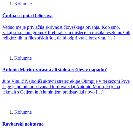
Kolumne
Čudna so pota Deliusova
Vedno me je privlačila skrivnost človeškega bivanja. Kdo smo,
zakaj smo, kam gremo? Prebiral sem mislece in mistike vseh možnih
religioznih in filozofskih šol, da bi odprl vrata brez vrat. […]
Kolumne
Antonio Marin: začasna ali stalna rešitev v napadu?
Jure Vitulić Najboljši aktivni strelec ekipe Olimpije v tej sezoni Prve
Lige je po odhodu Ivana Durdova zdaj Antonio Marin, ki je na
tekmah s Celjem in Aluminijem predstavljal novo […]
Kolumne
Ravbarski nokturno