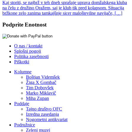
Kaj storiti, se najbrž v teh dneh sprašuje uprava domžalskega kluba
na čelu z družino Oražem, saj je klub tik pred kolapsom. Situacija
bržkone zelo zanima tamkajšnje sicer maloštevilne navijače, […]
Podprite Enotnost
O nas / kontakt
Splošni pogoji
Politika zasebnosti
Piškotki
Kolumne
Boštjan Videmšek
Žiga X Gombač
Tim Dobovšek
Marko Miklavič
Miha Zupan
Poddaje
Tajno društvo OFC
Izredna zasedanja
Nogometni antikvariat
Podružnice
Zeleni muzej