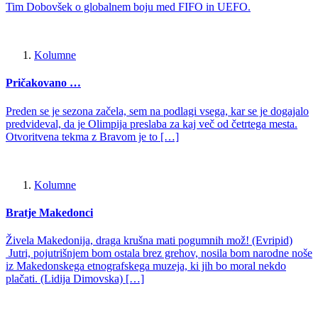
Tim Dobovšek o globalnem boju med FIFO in UEFO.
Kolumne
Pričakovano …
Preden se je sezona začela, sem na podlagi vsega, kar se je dogajalo
predvideval, da je Olimpija preslaba za kaj več od četrtega mesta.
Otvoritvena tekma z Bravom je to […]
Kolumne
Bratje Makedonci
Živela Makedonija, draga krušna mati pogumnih mož! (Evripid)
Jutri, pojutrišnjem bom ostala brez grehov, nosila bom narodne noše
iz Makedonskega etnografskega muzeja, ki jih bo moral nekdo
plačati. (Lidija Dimovska) […]