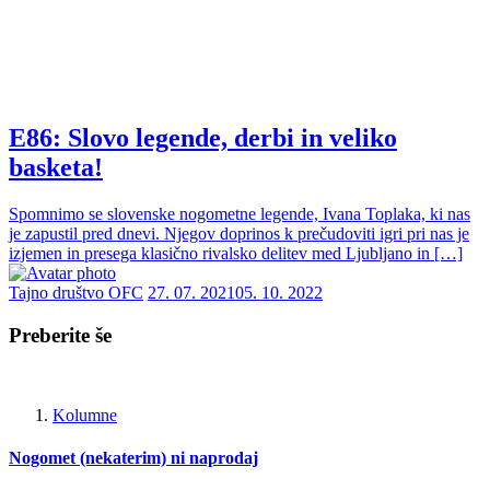
E86: Slovo legende, derbi in veliko
basketa!
Spomnimo se slovenske nogometne legende, Ivana Toplaka, ki nas
je zapustil pred dnevi. Njegov doprinos k prečudoviti igri pri nas je
izjemen in presega klasično rivalsko delitev med Ljubljano in […]
Tajno društvo OFC
27. 07. 2021
05. 10. 2022
Preberite še
Kolumne
Nogomet (nekaterim) ni naprodaj