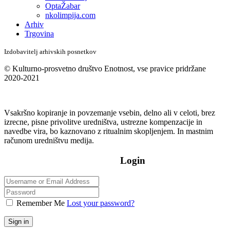
OptaŽabar
nkolimpija.com
Arhiv
Trgovina
Izdobavitelj arhivskih posnetkov
© Kulturno-prosvetno društvo Enotnost, vse pravice pridržane
2020-2021
Vsakršno kopiranje in povzemanje vsebin, delno ali v celoti, brez
izrecne, pisne privolitve uredništva, ustrezne kompenzacije in
navedbe vira, bo kaznovano z ritualnim skopljenjem. In mastnim
računom uredništvu medija.
Login
Remember Me
Lost your password?
Sign in