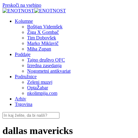
Preskoči na vsebino
Kolumne
Boštjan Videmšek
Žiga X Gombač
Tim Dobovšek
Marko Miklavič
Miha Zupan
Poddaje
Tajno društvo OFC
Izredna zasedanja
Nogometni antikvariat
Podružnice
Zeleni muzej
OptaŽabar
nkolimpija.com
Arhiv
Trgovina
dallas mavericks