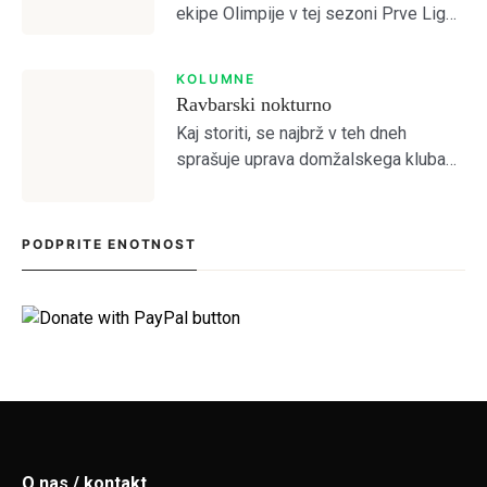
ekipe Olimpije v tej sezoni Prve Lige
je po odhodu Ivana Durdova zdaj
SIGN IN
Antonio Marin, ki je na tekmah s
KOLUMNE
Celjem in Aluminijem predstavljal
Ravbarski nokturno
novo […]
Kaj storiti, se najbrž v teh dneh
sprašuje uprava domžalskega kluba
na čelu z družino Oražem, saj je klub
tik pred kolapsom. Situacija bržkone
zelo zanima tamkajšnje sicer
PODPRITE ENOTNOST
maloštevilne navijače, […]
O nas / kontakt