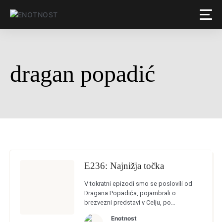
dragan popadić
E236: Najnižja točka
V tokratni epizodi smo se poslovili od
Dragana Popadića, pojambrali o
brezvezni predstavi v Celju, po
angleškem vzoru postavili teorijo, da
Enotnost
naslov Celja »ne šteje zares«, rekli