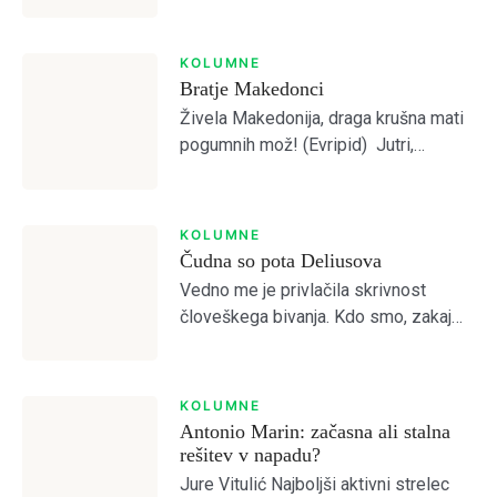
predvideval, da je Olimpija preslaba
za kaj več od četrtega mesta.
Otvoritvena tekma z Bravom je to […]
KOLUMNE
Bratje Makedonci
Živela Makedonija, draga krušna mati
pogumnih mož! (Evripid) Jutri,
pojutrišnjem bom ostala brez grehov,
Login
nosila bom narodne noše iz
Makedonskega etnografskega
KOLUMNE
muzeja, ki jih bo moral nekdo plačati.
Čudna so pota Deliusova
Dobrodošli!
(Lidija Dimovska) […]
Vedno me je privlačila skrivnost
človeškega bivanja. Kdo smo, zakaj
smo, kam gremo? Prebiral sem
mislece in mistike vseh možnih
Tole je kratek pozdrav
religioznih in filozofskih šol, da bi
KOLUMNE
odprl vrata brez vrat. […]
Antonio Marin: začasna ali stalna
NAPREJ
PRESKOČITE
Lost your password?
Remember Me
rešitev v napadu?
Jure Vitulić Najboljši aktivni strelec