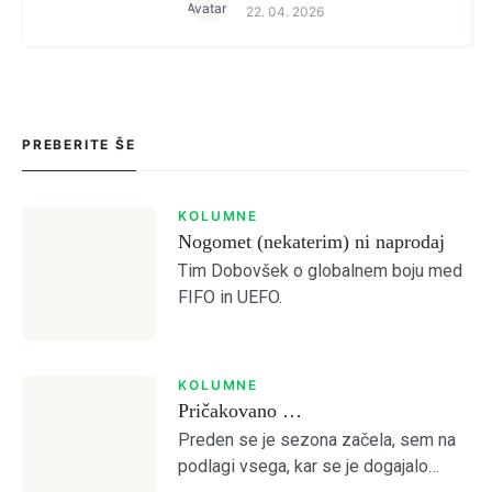
22. 04. 2026
»adeus« Diogu Pintu, […]
PREBERITE ŠE
KOLUMNE
Nogomet (nekaterim) ni naprodaj
Tim Dobovšek o globalnem boju med
FIFO in UEFO.
KOLUMNE
Pričakovano …
Preden se je sezona začela, sem na
podlagi vsega, kar se je dogajalo