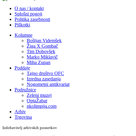
O nas / kontakt
Splošni pogoji
Politika zasebnosti
Piškotki
Kolumne
Boštjan Videmšek
Žiga X Gombač
Tim Dobovšek
Marko Miklavič
Miha Zupan
Poddaje
Tajno društvo OFC
Izredna zasedanja
Nogometni antikvariat
Podružnice
Zeleni muzej
OptaŽabar
nkolimpija.com
Arhiv
Trgovina
Izdobavitelj arhivskih posnetkov