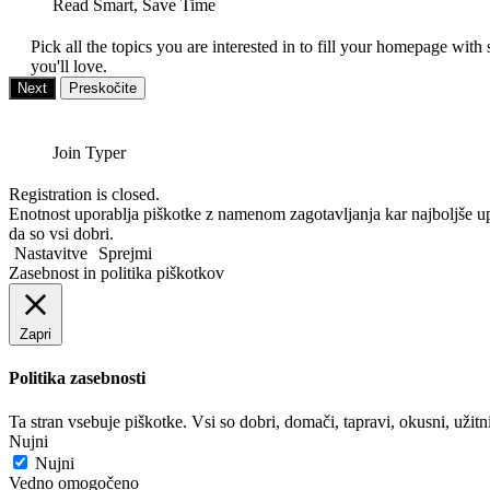
Read Smart, Save Time
Pick all the topics you are interested in to fill your homepage with 
you'll love.
Next
Preskočite
Join Typer
Registration is closed.
Enotnost uporablja piškotke z namenom zagotavljanja kar najboljše up
da so vsi dobri.
Nastavitve
Sprejmi
Zasebnost in politika piškotkov
Zapri
Politika zasebnosti
Ta stran vsebuje piškotke. Vsi so dobri, domači, tapravi, okusni, užit
Nujni
Nujni
Vedno omogočeno