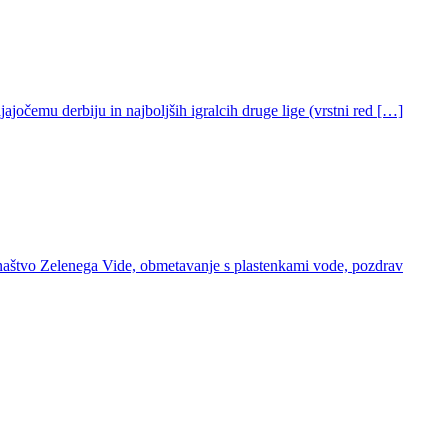
jočemu derbiju in najboljših igralcih druge lige (vrstni red […]
junaštvo Zelenega Vide, obmetavanje s plastenkami vode, pozdrav