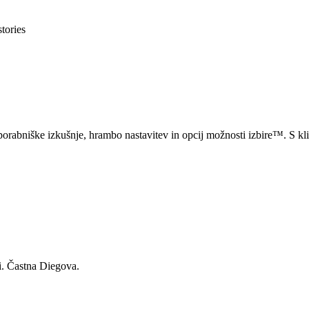
stories
orabniške izkušnje, hrambo nastavitev in opcij možnosti izbire™. S klik
ni. Častna Diegova.