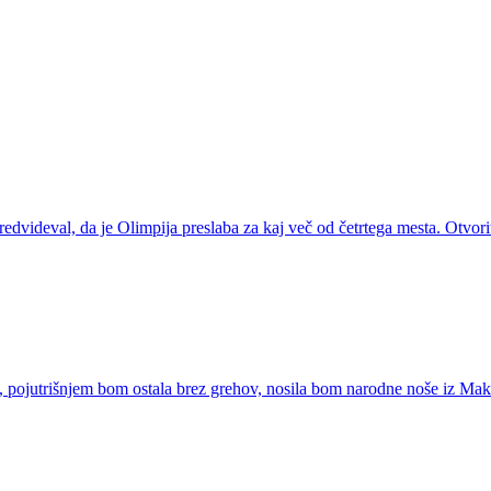
predvideval, da je Olimpija preslaba za kaj več od četrtega mesta. Otvo
 pojutrišnjem bom ostala brez grehov, nosila bom narodne noše iz Mak