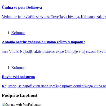
Čudna so pota Deliusova
Vedno me je privlačila skrivnost človeškega bivanja. Kdo smo, zakaj s
Kolumne
Antonio Marin: začasna ali stalna rešitev v napadu?
Jure Vitulić Najboljši aktivni strelec ekipe Olimpije v tej sezoni P
Kolumne
Ravbarski nokturno
Kaj storiti, se najbrž v teh dneh sprašuje uprava domžalskega kluba n
Podprite Enotnost