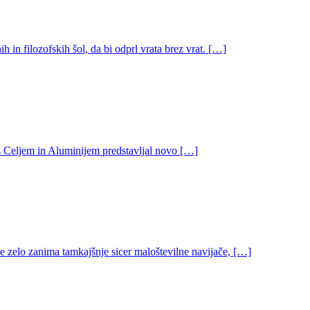
in filozofskih šol, da bi odprl vrata brez vrat. […]
 s Celjem in Aluminijem predstavljal novo […]
ne zelo zanima tamkajšnje sicer maloštevilne navijače, […]