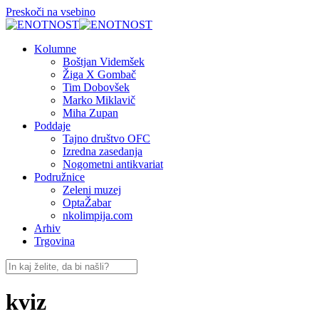
Preskoči na vsebino
Kolumne
Boštjan Videmšek
Žiga X Gombač
Tim Dobovšek
Marko Miklavič
Miha Zupan
Poddaje
Tajno društvo OFC
Izredna zasedanja
Nogometni antikvariat
Podružnice
Zeleni muzej
OptaŽabar
nkolimpija.com
Arhiv
Trgovina
kviz