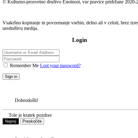
© Kulturno-prosvetno društvo Enotnost, vse pravice pridržane 2020-
Vsakršno kopiranje in povzemanje vsebin, delno ali v celoti, brez iz
uredništvu medija.
Login
Remember Me
Lost your password?
Sign in
Dobrodošli!
Tole je kratek pozdrav
Naprej
Preskočite