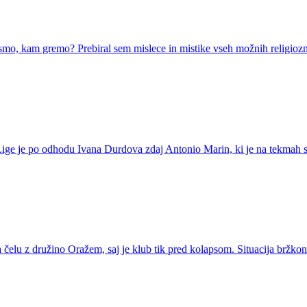
mo, kam gremo? Prebiral sem mislece in mistike vseh možnih religioznih 
rve Lige je po odhodu Ivana Durdova zdaj Antonio Marin, ki je na tekmah
a čelu z družino Oražem, saj je klub tik pred kolapsom. Situacija bržko