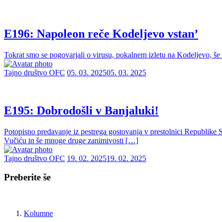
E196: Napoleon reče Kodeljevo vstan’
Tokrat smo se pogovarjali o virusu, pokalnem izletu na Kodeljevo, še 
Tajno društvo OFC
05. 03. 2025
05. 03. 2025
E195: Dobrodošli v Banjaluki!
Potopisno predavanje iz pestrega gostovanja v prestolnici Republike
Vučiću in še mnoge druge zanimivosti […]
Tajno društvo OFC
19. 02. 2025
19. 02. 2025
Preberite še
Kolumne