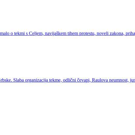
malo o tekmi s Celjem, navijaškem tihem protestu, noveli zakona, prihaja
 Srbske. Slaba organizacija tekme, odlični čevapi, Raulova neumnost, 