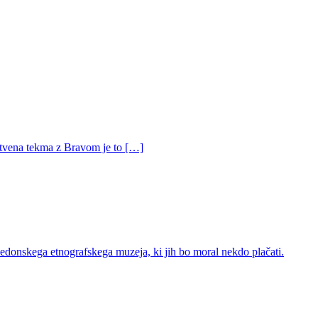
ritvena tekma z Bravom je to […]
edonskega etnografskega muzeja, ki jih bo moral nekdo plačati.