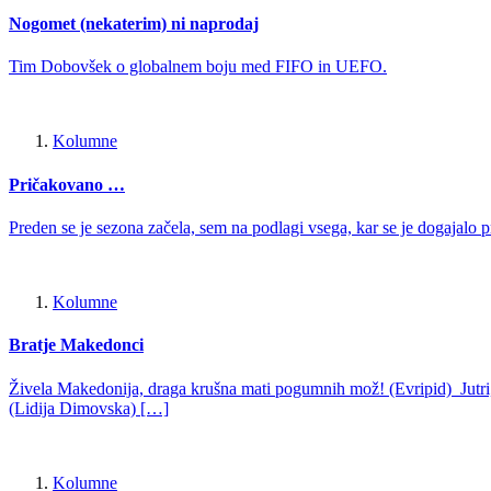
Nogomet (nekaterim) ni naprodaj
Tim Dobovšek o globalnem boju med FIFO in UEFO.
Kolumne
Pričakovano …
Preden se je sezona začela, sem na podlagi vsega, kar se je dogajalo 
Kolumne
Bratje Makedonci
Živela Makedonija, draga krušna mati pogumnih mož! (Evripid) Jutri,
(Lidija Dimovska) […]
Kolumne