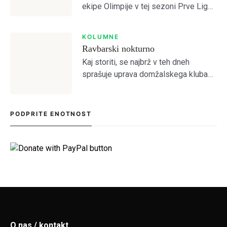
ekipe Olimpije v tej sezoni Prve Lige
je po odhodu Ivana Durdova zdaj
SIGN IN
Antonio Marin, ki je na tekmah s
KOLUMNE
Celjem in Aluminijem predstavljal
Ravbarski nokturno
novo […]
Kaj storiti, se najbrž v teh dneh
sprašuje uprava domžalskega kluba
na čelu z družino Oražem, saj je klub
tik pred kolapsom. Situacija bržkone
zelo zanima tamkajšnje sicer
PODPRITE ENOTNOST
maloštevilne navijače, […]
O nas / kontakt