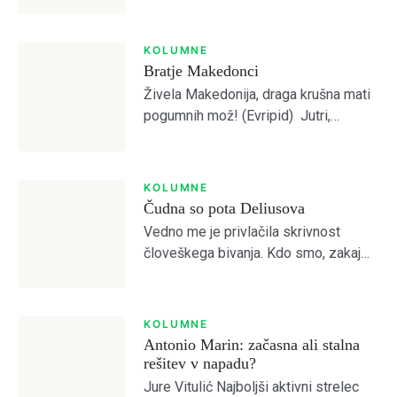
predvideval, da je Olimpija preslaba
za kaj več od četrtega mesta.
Otvoritvena tekma z Bravom je to […]
KOLUMNE
Bratje Makedonci
Živela Makedonija, draga krušna mati
pogumnih mož! (Evripid) Jutri,
pojutrišnjem bom ostala brez grehov,
Login
nosila bom narodne noše iz
Makedonskega etnografskega
KOLUMNE
muzeja, ki jih bo moral nekdo plačati.
Čudna so pota Deliusova
Dobrodošli!
(Lidija Dimovska) […]
Vedno me je privlačila skrivnost
človeškega bivanja. Kdo smo, zakaj
smo, kam gremo? Prebiral sem
mislece in mistike vseh možnih
Tole je kratek pozdrav
religioznih in filozofskih šol, da bi
KOLUMNE
odprl vrata brez vrat. […]
Antonio Marin: začasna ali stalna
NAPREJ
PRESKOČITE
Lost your password?
Remember Me
rešitev v napadu?
Jure Vitulić Najboljši aktivni strelec