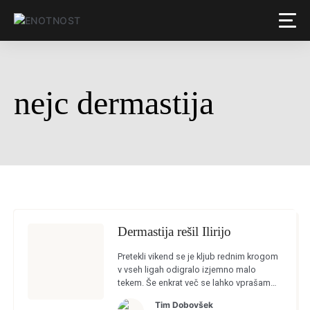
nejc dermastija
Dermastija rešil Ilirijo
Pretekli vikend se je kljub rednim krogom
v vseh ligah odigralo izjemno malo
tekem. Še enkrat več se lahko vprašamo,
zakaj se ob povsem lepem vremenu in
Tim Dobovšek
vsem znanim razporedom […]