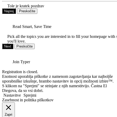
Tole je kratek pozdrav
Naprej
Preskočite
Read Smart, Save Time
Pick all the topics you are interested in to fill your homepage with 
you'll love.
Next
Preskočite
Join Typer
Registration is closed.
Enotnost uporablja piškotke z namenom zagotavljanja kar najboljše
uporabniške izkušnje, hrambo nastavitev in opcij možnosti izbire™.
S klikom na "Sprejmi" se strinjate z njih namestitvijo. Častna El
Diegova, da so vsi dobri.
Nastavitve
Sprejmi
Zasebnost in politika piškotkov
Zapri