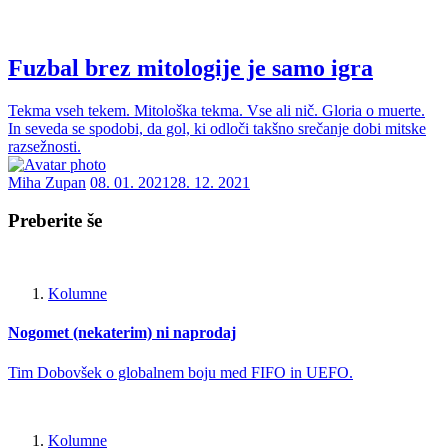
Fuzbal brez mitologije je samo igra
Tekma vseh tekem. Mitološka tekma. Vse ali nič. Gloria o muerte.
In seveda se spodobi, da gol, ki odloči takšno srečanje dobi mitske
razsežnosti.
Miha Zupan
08. 01. 2021
28. 12. 2021
Preberite še
Kolumne
Nogomet (nekaterim) ni naprodaj
Tim Dobovšek o globalnem boju med FIFO in UEFO.
Kolumne