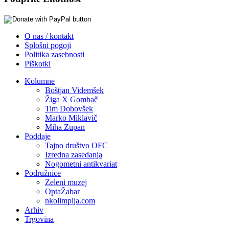
O nas / kontakt
Splošni pogoji
Politika zasebnosti
Piškotki
Kolumne
Boštjan Videmšek
Žiga X Gombač
Tim Dobovšek
Marko Miklavič
Miha Zupan
Poddaje
Tajno društvo OFC
Izredna zasedanja
Nogometni antikvariat
Podružnice
Zeleni muzej
OptaŽabar
nkolimpija.com
Arhiv
Trgovina