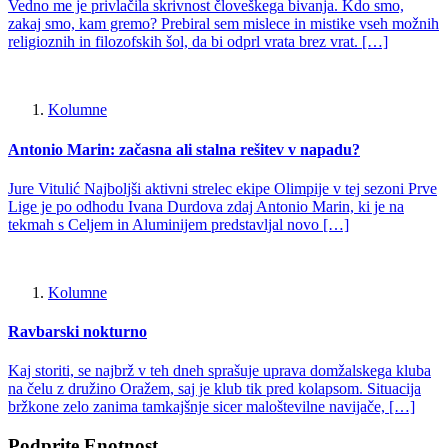
Vedno me je privlačila skrivnost človeškega bivanja. Kdo smo,
zakaj smo, kam gremo? Prebiral sem mislece in mistike vseh možnih
religioznih in filozofskih šol, da bi odprl vrata brez vrat. […]
Kolumne
Antonio Marin: začasna ali stalna rešitev v napadu?
Jure Vitulić Najboljši aktivni strelec ekipe Olimpije v tej sezoni Prve
Lige je po odhodu Ivana Durdova zdaj Antonio Marin, ki je na
tekmah s Celjem in Aluminijem predstavljal novo […]
Kolumne
Ravbarski nokturno
Kaj storiti, se najbrž v teh dneh sprašuje uprava domžalskega kluba
na čelu z družino Oražem, saj je klub tik pred kolapsom. Situacija
bržkone zelo zanima tamkajšnje sicer maloštevilne navijače, […]
Podprite Enotnost