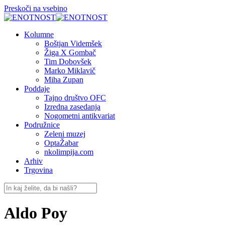
Preskoči na vsebino
Kolumne
Boštjan Videmšek
Žiga X Gombač
Tim Dobovšek
Marko Miklavič
Miha Zupan
Poddaje
Tajno društvo OFC
Izredna zasedanja
Nogometni antikvariat
Podružnice
Zeleni muzej
OptaŽabar
nkolimpija.com
Arhiv
Trgovina
Aldo Poy