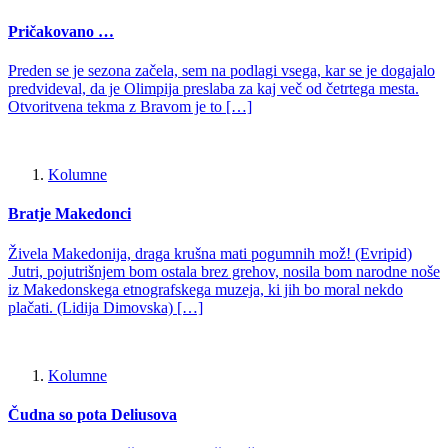
Pričakovano …
Preden se je sezona začela, sem na podlagi vsega, kar se je dogajalo
predvideval, da je Olimpija preslaba za kaj več od četrtega mesta.
Otvoritvena tekma z Bravom je to […]
Kolumne
Bratje Makedonci
Živela Makedonija, draga krušna mati pogumnih mož! (Evripid)
Jutri, pojutrišnjem bom ostala brez grehov, nosila bom narodne noše
iz Makedonskega etnografskega muzeja, ki jih bo moral nekdo
plačati. (Lidija Dimovska) […]
Kolumne
Čudna so pota Deliusova