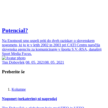
Potencial?
Na Enotnosti smo uspeli priti do dveh raziskav o slovenskem
nogometu, ki ju je v letih 2002 in 2003 pri CATI Centru naročila
slovenska agencija za komuniciranje v športu S.V.-RSA, današnji
Sport Media Focus.
Tim Dobovšek
08. 05. 2021
08. 05. 2021
Preberite še
Kolumne
Nogomet (nekaterim) ni naprodaj