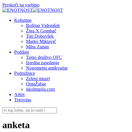
Preskoči na vsebino
Kolumne
Boštjan Videmšek
Žiga X Gombač
Tim Dobovšek
Marko Miklavič
Miha Zupan
Poddaje
Tajno društvo OFC
Izredna zasedanja
Nogometni antikvariat
Podružnice
Zeleni muzej
OptaŽabar
nkolimpija.com
Arhiv
Trgovina
anketa