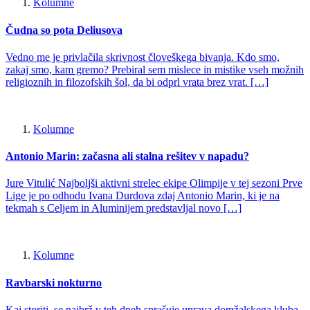
Kolumne
Čudna so pota Deliusova
Vedno me je privlačila skrivnost človeškega bivanja. Kdo smo,
zakaj smo, kam gremo? Prebiral sem mislece in mistike vseh možnih
religioznih in filozofskih šol, da bi odprl vrata brez vrat. […]
Kolumne
Antonio Marin: začasna ali stalna rešitev v napadu?
Jure Vitulić Najboljši aktivni strelec ekipe Olimpije v tej sezoni Prve
Lige je po odhodu Ivana Durdova zdaj Antonio Marin, ki je na
tekmah s Celjem in Aluminijem predstavljal novo […]
Kolumne
Ravbarski nokturno
Kaj storiti, se najbrž v teh dneh sprašuje uprava domžalskega kluba