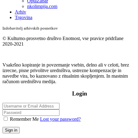
OptaŽabar
nkolimpija.com
Arhiv
Trgovina
Izdobavitelj arhivskih posnetkov
© Kulturno-prosvetno društvo Enotnost, vse pravice pridržane
2020-2021
Vsakršno kopiranje in povzemanje vsebin, delno ali v celoti, brez
izrecne, pisne privolitve uredništva, ustrezne kompenzacije in
navedbe vira, bo kaznovano z ritualnim skopljenjem. In mastnim
računom uredništvu medija.
Login
Remember Me
Lost your password?
Sign in