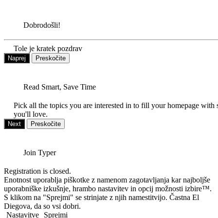
Dobrodošli!
Tole je kratek pozdrav
Naprej
Preskočite
Read Smart, Save Time
Pick all the topics you are interested in to fill your homepage with 
you'll love.
Next
Preskočite
Join Typer
Registration is closed.
Enotnost uporablja piškotke z namenom zagotavljanja kar najboljše
uporabniške izkušnje, hrambo nastavitev in opcij možnosti izbire™.
S klikom na "Sprejmi" se strinjate z njih namestitvijo. Častna El
Diegova, da so vsi dobri.
Nastavitve
Sprejmi