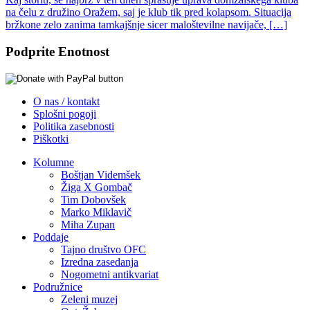
na čelu z družino Oražem, saj je klub tik pred kolapsom. Situacija
bržkone zelo zanima tamkajšnje sicer maloštevilne navijače, […]
Podprite Enotnost
O nas / kontakt
Splošni pogoji
Politika zasebnosti
Piškotki
Kolumne
Boštjan Videmšek
Žiga X Gombač
Tim Dobovšek
Marko Miklavič
Miha Zupan
Poddaje
Tajno društvo OFC
Izredna zasedanja
Nogometni antikvariat
Podružnice
Zeleni muzej