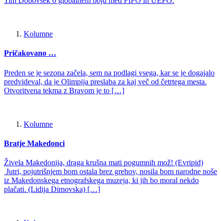
Tim Dobovšek o globalnem boju med FIFO in UEFO.
Kolumne
Pričakovano …
Preden se je sezona začela, sem na podlagi vsega, kar se je dogajalo
predvideval, da je Olimpija preslaba za kaj več od četrtega mesta.
Otvoritvena tekma z Bravom je to […]
Kolumne
Bratje Makedonci
Živela Makedonija, draga krušna mati pogumnih mož! (Evripid)
Jutri, pojutrišnjem bom ostala brez grehov, nosila bom narodne noše
iz Makedonskega etnografskega muzeja, ki jih bo moral nekdo
plačati. (Lidija Dimovska) […]