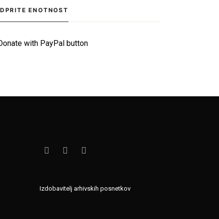
saj je klub tik pred kolapsom.
DPRITE ENOTNOST
Situacija bržkone zelo zanima
tamkajšnje sicer maloštevilne
navijače, […]
Izdobavitelj arhivskih posnetkov