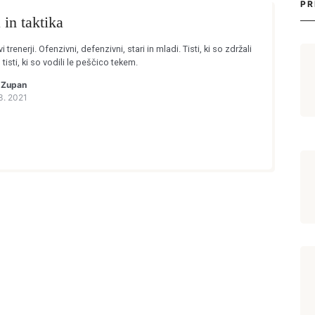
PR
 in taktika
trenerji. Ofenzivni, defenzivni, stari in mladi. Tisti, ki so zdržali
tisti, ki so vodili le peščico tekem.
 Zupan
3. 2021
Login