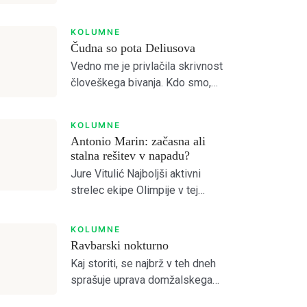
Read Smart, Save
Jutri, pojutrišnjem bom ostala
brez grehov, nosila bom
Time
KOLUMNE
narodne noše iz
Čudna so pota Deliusova
Makedonskega etnografskega
Vedno me je privlačila skrivnost
muzeja, ki jih bo moral nekdo
Pick all the topics you are interested in to fill your home
človeškega bivanja. Kdo smo,
plačati. (Lidija Dimovska) […]
stories you'll love.
zakaj smo, kam gremo?
Prebiral sem mislece in mistike
KOLUMNE
vseh možnih religioznih in
Antonio Marin: začasna ali
filozofskih šol, da bi odprl vrata
stalna rešitev v napadu?
brez vrat. […]
NEXT
PRESKOČITE
Jure Vitulić Najboljši aktivni
strelec ekipe Olimpije v tej
sezoni Prve Lige je po odhodu
Ivana Durdova zdaj Antonio
KOLUMNE
Marin, ki je na tekmah s Celjem
Ravbarski nokturno
in Aluminijem predstavljal novo
Kaj storiti, se najbrž v teh dneh
[…]
sprašuje uprava domžalskega
kluba na čelu z družino Oražem,