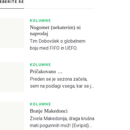
EBERITE ŠE
KOLUMNE
Nogomet (nekaterim) ni
naprodaj
Tim Dobovšek o globalnem
boju med FIFO in UEFO.
KOLUMNE
Pričakovano …
Preden se je sezona začela,
sem na podlagi vsega, kar se je
dogajalo predvideval, da je
Olimpija preslaba za kaj več od
KOLUMNE
četrtega mesta. Otvoritvena
Bratje Makedonci
tekma z Bravom je to […]
Živela Makedonija, draga krušna
mati pogumnih mož! (Evripid)