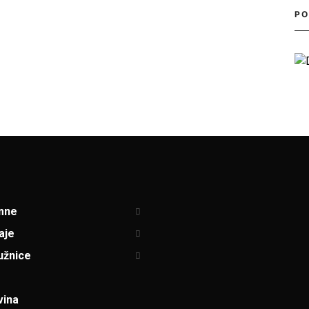
PO
mne
aje
užnice
vina