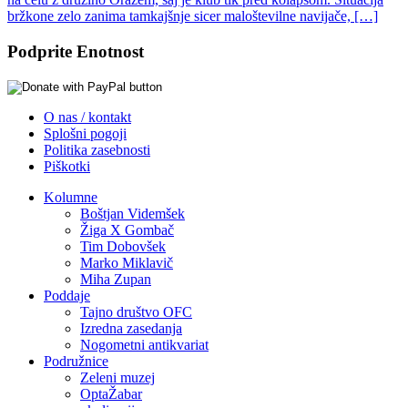
bržkone zelo zanima tamkajšnje sicer maloštevilne navijače, […]
Podprite Enotnost
O nas / kontakt
Splošni pogoji
Politika zasebnosti
Piškotki
Kolumne
Boštjan Videmšek
Žiga X Gombač
Tim Dobovšek
Marko Miklavič
Miha Zupan
Poddaje
Tajno društvo OFC
Izredna zasedanja
Nogometni antikvariat
Podružnice
Zeleni muzej
OptaŽabar