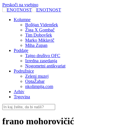
Preskoči na vsebino
Kolumne
Boštjan Videmšek
Žiga X Gombač
Tim Dobovšek
Marko Miklavič
Miha Zupan
Poddaje
Tajno društvo OFC
Izredna zasedanja
Nogometni antikvariat
Podružnice
Zeleni muzej
OptaŽabar
nkolimpija.com
Arhiv
Trgovina
frano mohorovičić