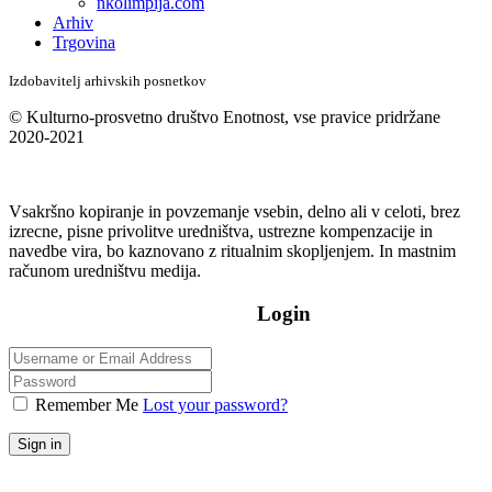
nkolimpija.com
Arhiv
Trgovina
Izdobavitelj arhivskih posnetkov
© Kulturno-prosvetno društvo Enotnost, vse pravice pridržane
2020-2021
Vsakršno kopiranje in povzemanje vsebin, delno ali v celoti, brez
izrecne, pisne privolitve uredništva, ustrezne kompenzacije in
navedbe vira, bo kaznovano z ritualnim skopljenjem. In mastnim
računom uredništvu medija.
Login
Remember Me
Lost your password?
Sign in