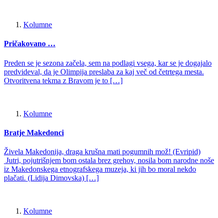
Kolumne
Pričakovano …
Preden se je sezona začela, sem na podlagi vsega, kar se je dogajalo
predvideval, da je Olimpija preslaba za kaj več od četrtega mesta.
Otvoritvena tekma z Bravom je to […]
Kolumne
Bratje Makedonci
Živela Makedonija, draga krušna mati pogumnih mož! (Evripid)
Jutri, pojutrišnjem bom ostala brez grehov, nosila bom narodne noše
iz Makedonskega etnografskega muzeja, ki jih bo moral nekdo
plačati. (Lidija Dimovska) […]
Kolumne