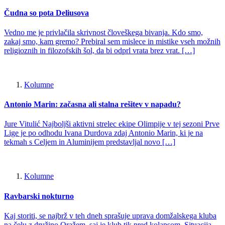
Čudna so pota Deliusova
Vedno me je privlačila skrivnost človeškega bivanja. Kdo smo,
zakaj smo, kam gremo? Prebiral sem mislece in mistike vseh možnih
religioznih in filozofskih šol, da bi odprl vrata brez vrat. […]
Kolumne
Antonio Marin: začasna ali stalna rešitev v napadu?
Jure Vitulić Najboljši aktivni strelec ekipe Olimpije v tej sezoni Prve
Lige je po odhodu Ivana Durdova zdaj Antonio Marin, ki je na
tekmah s Celjem in Aluminijem predstavljal novo […]
Kolumne
Ravbarski nokturno
Kaj storiti, se najbrž v teh dneh sprašuje uprava domžalskega kluba
na čelu z družino Oražem, saj je klub tik pred kolapsom. Situacija