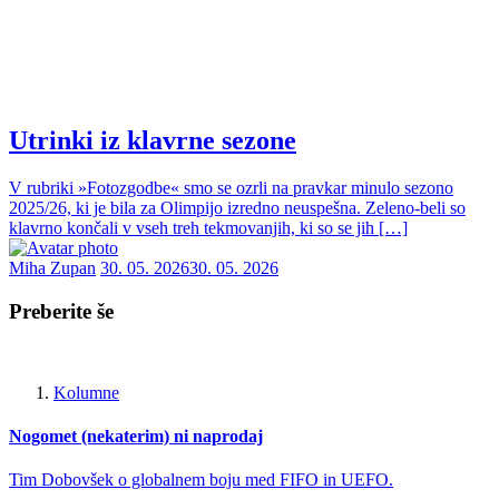
Utrinki iz klavrne sezone
V rubriki »Fotozgodbe« smo se ozrli na pravkar minulo sezono
2025/26, ki je bila za Olimpijo izredno neuspešna. Zeleno-beli so
klavrno končali v vseh treh tekmovanjih, ki so se jih […]
Miha Zupan
30. 05. 2026
30. 05. 2026
Preberite še
Kolumne
Nogomet (nekaterim) ni naprodaj
Tim Dobovšek o globalnem boju med FIFO in UEFO.