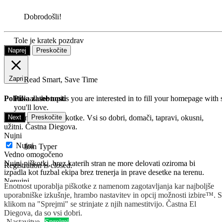
Dobrodošli!
Tole je kratek pozdrav
Naprej
Preskočite
Zapri
Read Smart, Save Time
Pick all the topics you are interested in to fill your homepage with 
Politika zasebnosti
you'll love.
Next
Preskočite
Ta stran vsebuje piškotke. Vsi so dobri, domači, tapravi, okusni,
užitni. Častna Diegova.
Nujni
Nujni
Join Typer
Vedno omogočeno
Nujni piškotki, brez katerih stran ne more delovati oziroma bi
Registration is closed.
izpadla kot fuzbal ekipa brez trenerja in prave desetke na terenu.
Nenujni
Enotnost uporablja piškotke z namenom zagotavljanja kar najboljše
Nenujni
uporabniške izkušnje, hrambo nastavitev in opcij možnosti izbire™. S
Vsi piškotki, ki niso nujno potrebni za delovanje strani in nje
klikom na "Sprejmi" se strinjate z njih namestitvijo. Častna El
funkcionalnosti.
Diegova, da so vsi dobri.
SAVE & ACCEPT
Nastavitve
Sprejmi