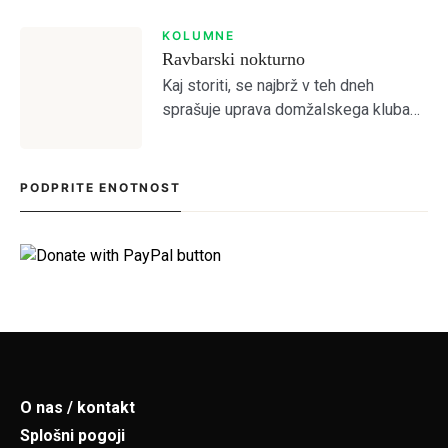
je po odhodu Ivana Durdova zdaj
Antonio Marin, ki je na tekmah s
KOLUMNE
Celjem in Aluminijem predstavljal
Ravbarski nokturno
novo […]
Kaj storiti, se najbrž v teh dneh
sprašuje uprava domžalskega kluba
na čelu z družino Oražem, saj je klub
tik pred kolapsom. Situacija bržkone
zelo zanima tamkajšnje sicer
PODPRITE ENOTNOST
maloštevilne navijače, […]
O nas / kontakt
Splošni pogoji