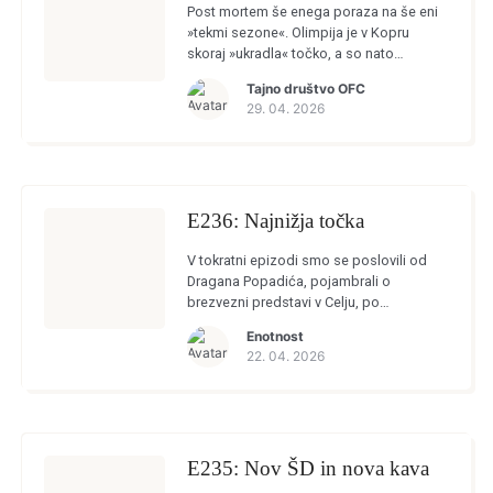
Post mortem še enega poraza na še eni
»tekmi sezone«. Olimpija je v Kopru
skoraj »ukradla« točko, a so nato
rumeno-modri vendarle zmagali z golom
Tajno društvo OFC
iz enajstmetrovke v dobesedno zadnji […]
29. 04. 2026
E236: Najnižja točka
V tokratni epizodi smo se poslovili od
Dragana Popadića, pojambrali o
brezvezni predstavi v Celju, po
angleškem vzoru postavili teorijo, da
Enotnost
naslov Celja »ne šteje zares«, rekli
22. 04. 2026
»adeus« Diogu Pintu, […]
E235: Nov ŠD in nova kava