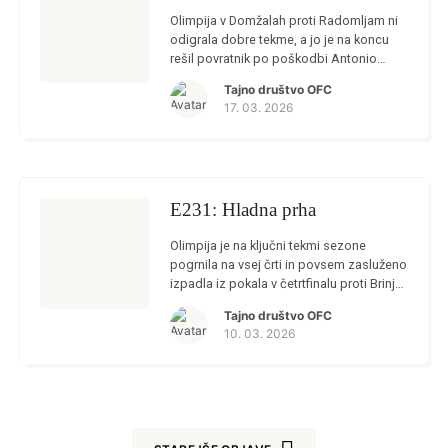
SIGN IN
Olimpija v Domžalah proti Radomljam ni
odigrala dobre tekme, a jo je na koncu
rešil povratnik po poškodbi Antonio
Marin s čudovitim golom v zaključku
Tajno društvo OFC
tekme. Konec dober, vse dobro. […]
17. 03. 2026
E231: Hladna prha
Olimpija je na ključni tekmi sezone
pogrnila na vsej črti in povsem zasluženo
izpadla iz pokala v četrtfinalu proti Brinju.
Nato je sledil še večni derbi, ki je bil
Tajno društvo OFC
tokrat […]
10. 03. 2026