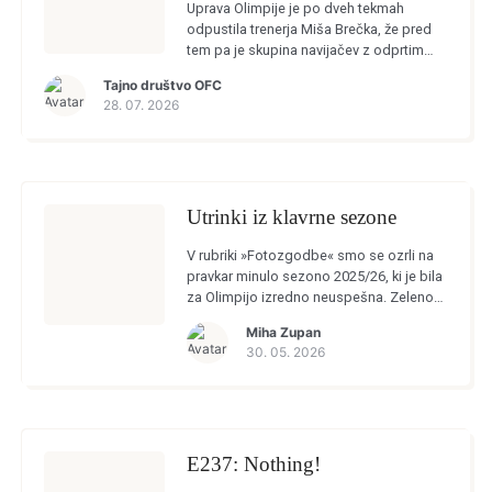
Uprava Olimpije je po dveh tekmah
odpustila trenerja Miša Brečka, že pred
tem pa je skupina navijačev z odprtim
pismom in peticijo izrazila
Tajno društvo OFC
nezadovoljstvo z načinom, kako je klub
28. 07. 2026
voden. […]
Utrinki iz klavrne sezone
V rubriki »Fotozgodbe« smo se ozrli na
pravkar minulo sezono 2025/26, ki je bila
za Olimpijo izredno neuspešna. Zeleno-
beli so klavrno končali v vseh treh
Miha Zupan
tekmovanjih, ki so se jih […]
30. 05. 2026
E237: Nothing!