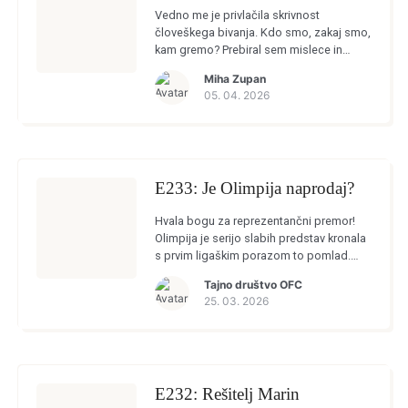
Vedno me je privlačila skrivnost
človeškega bivanja. Kdo smo, zakaj smo,
kam gremo? Prebiral sem mislece in
mistike vseh možnih religioznih in
Miha Zupan
filozofskih šol, da bi odprl vrata brez
05. 04. 2026
vrat. […]
Login
E233: Je Olimpija naprodaj?
Dobrodošli!
Hvala bogu za reprezentančni premor!
Olimpija je serijo slabih predstav kronala
s prvim ligaškim porazom to pomlad.
Neizbežni 1:2 poraz proti Bravu je bil
Tajno društvo OFC
logičen in pričakovan, glede na to, […]
Tole je kratek pozdrav
25. 03. 2026
NAPREJ
PRESKOČITE
Lost your password?
Remember Me
E232: Rešitelj Marin