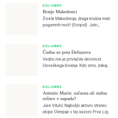
Otvoritvena tekma z Bravom je to […]
KOLUMNE
Bratje Makedonci
Živela Makedonija, draga krušna mati
pogumnih mož! (Evripid) Jutri,
pojutrišnjem bom ostala brez grehov,
nosila bom narodne noše iz
Makedonskega etnografskega
KOLUMNE
muzeja, ki jih bo moral nekdo plačati.
Čudna so pota Deliusova
(Lidija Dimovska) […]
Vedno me je privlačila skrivnost
človeškega bivanja. Kdo smo, zakaj
smo, kam gremo? Prebiral sem
mislece in mistike vseh možnih
religioznih in filozofskih šol, da bi
KOLUMNE
odprl vrata brez vrat. […]
Antonio Marin: začasna ali stalna
rešitev v napadu?
Jure Vitulić Najboljši aktivni strelec
ekipe Olimpije v tej sezoni Prve Lige