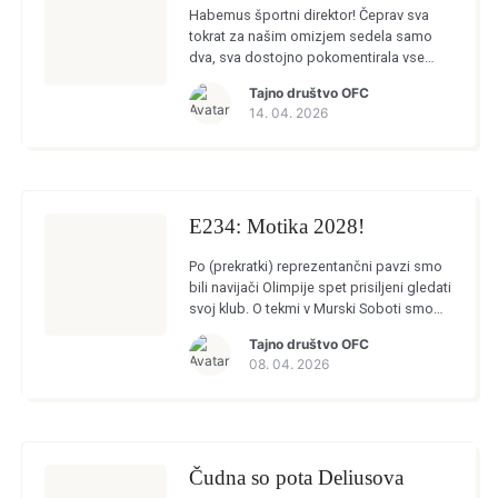
Habemus športni direktor! Čeprav sva
tokrat za našim omizjem sedela samo
dva, sva dostojno pokomentirala vse
aktualne dogodke v Olimpiji. Nov športni
Tajno društvo OFC
direktor je postal Barišićev prijatelj Necat
14. 04. 2026
Aygun, ki […]
E234: Motika 2028!
Po (prekratki) reprezentančni pavzi smo
bili navijači Olimpije spet prisiljeni gledati
svoj klub. O tekmi v Murski Soboti smo
tokrat povedali zelo malo, saj ni bila
Tajno društvo OFC
vredna komentarja. Se je […]
08. 04. 2026
Čudna so pota Deliusova