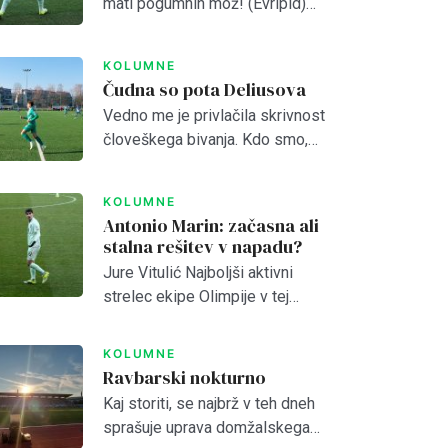
mati pogumnih mož! (Evripid)
Pick all the topics you are interested in to fill your home
Jutri, pojutrišnjem bom ostala
stories you'll love.
brez grehov, nosila bom
KOLUMNE
narodne noše iz
Čudna so pota Deliusova
Makedonskega etnografskega
Vedno me je privlačila skrivnost
muzeja, ki jih bo moral nekdo
človeškega bivanja. Kdo smo,
NEXT
PRESKOČITE
plačati. (Lidija Dimovska) […]
zakaj smo, kam gremo?
Prebiral sem mislece in mistike
KOLUMNE
vseh možnih religioznih in
Antonio Marin: začasna ali
filozofskih šol, da bi odprl vrata
stalna rešitev v napadu?
brez vrat. […]
Jure Vitulić Najboljši aktivni
strelec ekipe Olimpije v tej
sezoni Prve Lige je po odhodu
Ivana Durdova zdaj Antonio
KOLUMNE
Marin, ki je na tekmah s Celjem
Ravbarski nokturno
in Aluminijem predstavljal novo
Kaj storiti, se najbrž v teh dneh
[…]
sprašuje uprava domžalskega