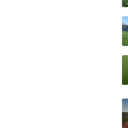
Remember Me
Lost your password?
Dobrodošli!
SIGN IN
Tole je kratek pozdrav
NAPREJ
PRESKOČITE