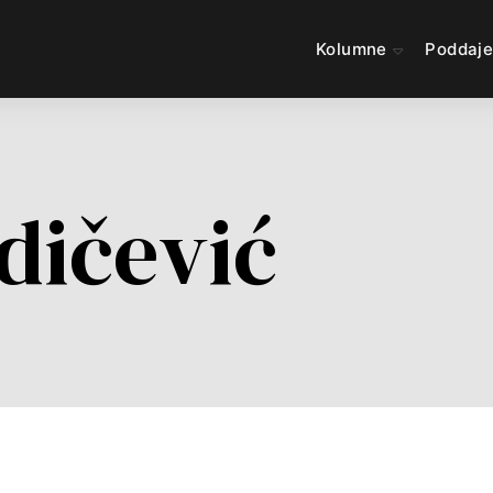
Kolumne
Poddaj
dičević