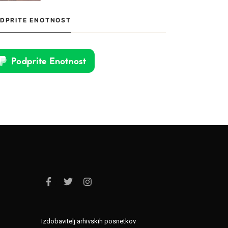
kluba na čelu z družino Oražem,
saj je klub tik pred kolapsom.
DPRITE ENOTNOST
Situacija bržkone zelo zanima
tamkajšnje sicer maloštevilne
navijače, […]
Izdobavitelj arhivskih posnetkov