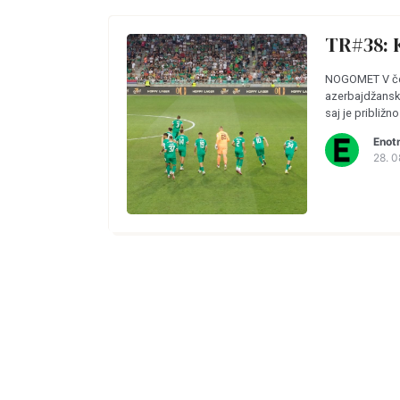
TR#38: 
NOGOMET V četr
azerbajdžanski
saj je približno
Enot
28. 0