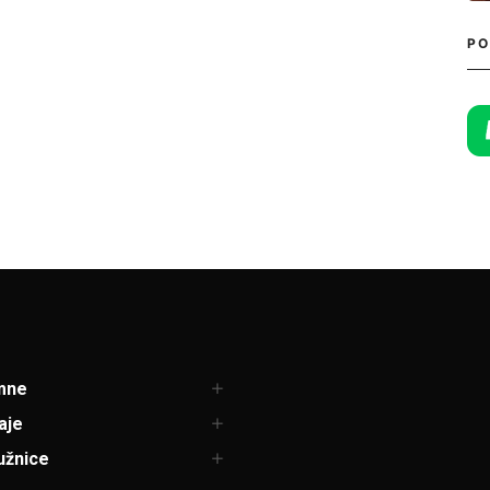
PO
mne
aje
užnice