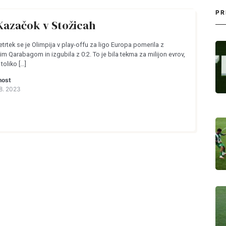
PR
Kazačok v Stožicah
tek se je Olimpija v play-offu za ligo Europa pomerila z
m Qarabagom in izgubila z 0:2. To je bila tekma za milijon evrov,
 toliko […]
nost
8. 2023
Login