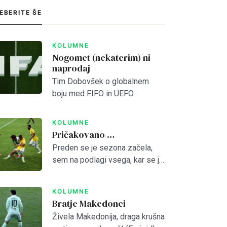
EBERITE ŠE
KOLUMNE
Nogomet (nekaterim) ni
naprodaj
Tim Dobovšek o globalnem
boju med FIFO in UEFO.
KOLUMNE
Pričakovano …
Preden se je sezona začela,
sem na podlagi vsega, kar se je
Read Smart, Save
dogajalo predvideval, da je
Olimpija preslaba za kaj več od
KOLUMNE
četrtega mesta. Otvoritvena
Time
Bratje Makedonci
tekma z Bravom je to […]
Živela Makedonija, draga krušna