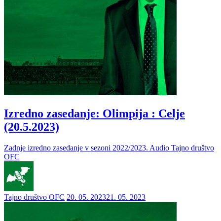
Izredno zasedanje: Olimpija : Celje
(20.5.2023)
Zadnje izredno zasedanje v sezoni 2022/2023. Audio Tajno društvo
OFC
Tajno društvo OFC
20. 05. 2023
21. 05. 2023