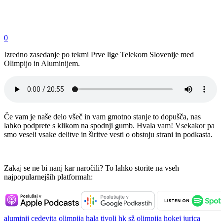
0
Izredno zasedanje po tekmi Prve lige Telekom Slovenije med
Olimpijo in Aluminijem.
Če vam je naše delo všeč in vam gmotno stanje to dopušča, nas
lahko podprete s klikom na spodnji gumb. Hvala vam! Vsekakor pa
smo veseli vsake delitve in širitve vesti o obstoju strani in podkasta.
Zakaj se ne bi nanj kar naročili? To lahko storite na vseh
najpopularnejših platformah:
aluminij
cedevita olimpija
hala tivoli
hk sž olimpija
hokej
jurica