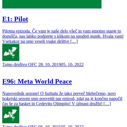
E1: Pilot
Pilotna epizoda. Če vam je naše delo všeč in vam gmotno stanje to
dopušča, nas lahko podprete s klikom na spodnji gumb. Hvala vam!
Vsekakor pa smo veseli vsake delitve […]
Tajno društvo OFC
28. 10. 2019
05. 10. 2022
E96: Meta World Peace
Napovednik sezone! O fuzbalu že tako preveč blebečemo, novi
hokejski sezoni smo posvetili par epizod, zdaj pa je končno napočil
čas še za basket in Cedevito Olimpijo! V izbrani družbi! […]
Tajno društvo OFC
05. 10. 2021
05. 10. 2022