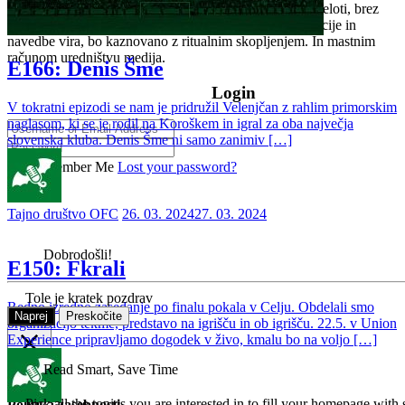
Vsakršno kopiranje in povzemanje vsebin, delno ali v celoti, brez
izrecne, pisne privolitve uredništva, ustrezne kompenzacije in
navedbe vira, bo kaznovano z ritualnim skopljenjem. In mastnim
računom uredništvu medija.
E166: Denis Šme
Login
V tokratni epizodi se nam je pridružil Velenjčan z rahlim primorskim
naglasom, ki se je rodil na Koroškem in igral za oba največja
slovenska kluba. Denis Šme ni samo zanimiv […]
Remember Me
Lost your password?
Sign in
Tajno društvo OFC
26. 03. 2024
27. 03. 2024
Dobrodošli!
E150: Fkrali
Tole je kratek pozdrav
Redno izredno zasedanje po finalu pokala v Celju. Obdelali smo
Naprej
Preskočite
organizacijo tekme, predstavo na igrišču in ob igrišču. 22.5. v Union
Experience pripravljamo dogodek v živo, kmalu bo na voljo […]
Zapri
Read Smart, Save Time
Pick all the topics you are interested in to fill your homepage with 
Politika zasebnosti