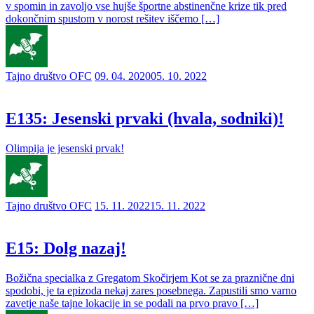
v spomin in zavoljo vse hujše športne abstinenčne krize tik pred
dokončnim spustom v norost rešitev iščemo […]
Tajno društvo OFC
09. 04. 2020
05. 10. 2022
E135: Jesenski prvaki (hvala, sodniki)!
Olimpija je jesenski prvak!
Tajno društvo OFC
15. 11. 2022
15. 11. 2022
E15: Dolg nazaj!
Božična specialka z Gregatom Skočirjem Kot se za praznične dni
spodobi, je ta epizoda nekaj zares posebnega. Zapustili smo varno
zavetje naše tajne lokacije in se podali na prvo pravo […]