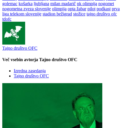
golemac
košarka
ljubljana
milan madarič
nk olimpija
nogomet
nogometna zveza slovenije
olimpija
opta žabar
pilot
podkast
prva
liga telekom slovenije
stadion bežigrad
stožice
tajno društvo ofc
tdofc
Tajno društvo OFC
Več vsebin avtorja Tajno društvo OFC
Izredna zasedanja
Tajno društvo OFC