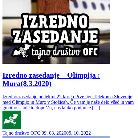
Izredno zasedanje – Olimpija :
Mura(8.3.2020)
Izredno zasedanje po tekmi 25.kroga Prve lige Telekoma Slovenije
med Olimpijo in Muro v Stožicah. Če vam je naše delo všeč in vam
gmotno stanje to dopušča, nas lahko podprete […]
Tajno društvo OFC
09. 03. 2020
05. 10. 2022