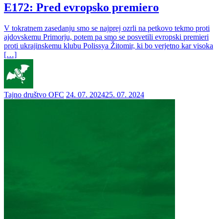
E172: Pred evropsko premiero
V tokratnem zasedanju smo se najprej ozrli na petkovo tekmo proti
ajdovskemu Primorju, potem pa smo se posvetili evropski premieri
proti ukrajinskemu klubu Polissya Žitomir, ki bo verjetno kar visoka
[…]
Tajno društvo OFC
24. 07. 2024
25. 07. 2024