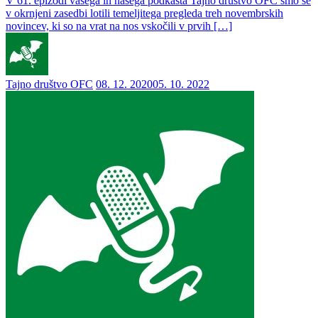
V 61. epizodi vašega in našega podkasta Tajno društvo OFC smo se
v okrnjeni zasedbi lotili temeljitega pregleda treh novembrskih
novincev, ki so na vrat na nos vskočili v prvih […]
Tajno društvo OFC
08. 12. 2020
05. 10. 2022