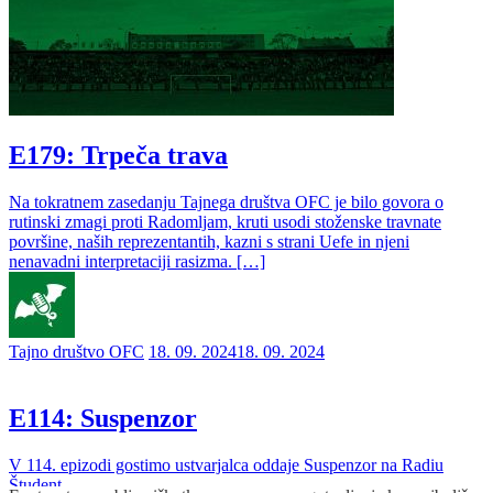
E179: Trpeča trava
Na tokratnem zasedanju Tajnega društva OFC je bilo govora o
rutinski zmagi proti Radomljam, kruti usodi stoženske travnate
površine, naših reprezentantih, kazni s strani Uefe in njeni
nenavadni interpretaciji rasizma. […]
Tajno društvo OFC
18. 09. 2024
18. 09. 2024
E114: Suspenzor
V 114. epizodi gostimo ustvarjalca oddaje Suspenzor na Radiu
Študent.