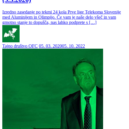
Izredno zasedanje po tekmi 24 kola Prve lige Telekoma Slovenije
med Aluminijem in Olimpijo. Če vam je naše delo všeč in vam
gmotno stanje to dopušča, nas lahko podprete s […]
Tajno društvo OFC
05. 03. 2020
05. 10. 2022