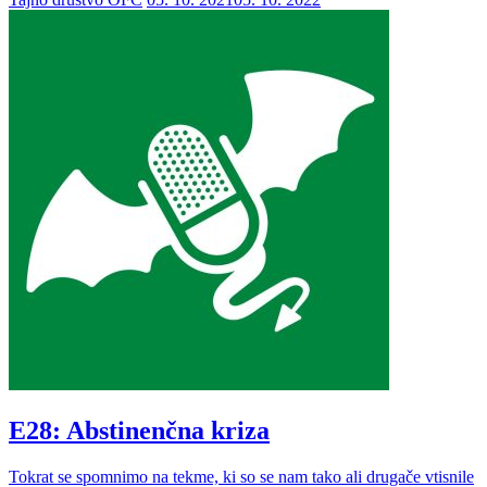
E28: Abstinenčna kriza
Tokrat se spomnimo na tekme, ki so se nam tako ali drugače vtisnile