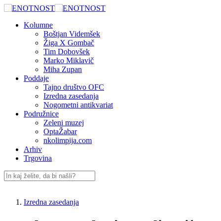
Preskoči
na
Kolumne
vsebino
Boštjan Videmšek
Žiga X Gombač
Tim Dobovšek
Marko Miklavič
Miha Zupan
Poddaje
Tajno društvo OFC
Izredna zasedanja
Nogometni antikvariat
Podružnice
Zeleni muzej
OptaŽabar
nkolimpija.com
Arhiv
Trgovina
Izredna zasedanja