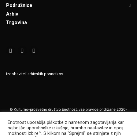
Podružnice
Arhiv
Trgovina
Izdobavitelj arhivskih posnetkov
© Kulturno-prosvetno društvo Enotnost, vse pravice pridržane 2020-
2021
Enotnost uporablja piškotke z namenom zagotavljanja kar
Vsakršno kopiranje in povzemanje vsebin, delno ali v celoti, brez izrecne,
najboljše uporabniške izkušnje, hrambo nastavitev in opcij
pisne privolitve uredništva, ustrezne kompenzacije in navedbe vira, bo
možnosti izbire™. S klikom na "Sprejmi" se strinjate z njih
kaznovano z ritualnim skopljenjem. In mastnim računom uredništvu