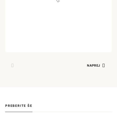
Izredno zasedanje – Olimpija : Tabor Sežana
(12.12.2020)
Tajno društvo OFC
12. 12. 2020
NAPREJ
PREBERITE ŠE