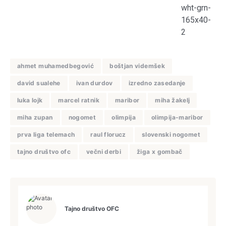
ahmet muhamedbegović
boštjan videmšek
david sualehe
ivan durdov
izredno zasedanje
luka lojk
marcel ratnik
maribor
miha žakelj
miha zupan
nogomet
olimpija
olimpija-maribor
prva liga telemach
raul florucz
slovenski nogomet
tajno društvo ofc
večni derbi
žiga x gombač
Tajno društvo OFC