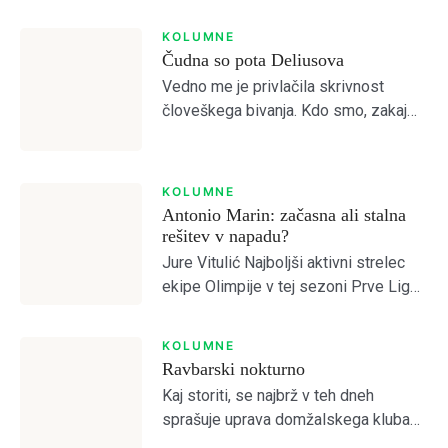
nosila bom narodne noše iz
Makedonskega etnografskega
KOLUMNE
muzeja, ki jih bo moral nekdo plačati.
Čudna so pota Deliusova
(Lidija Dimovska) […]
Vedno me je privlačila skrivnost
človeškega bivanja. Kdo smo, zakaj
smo, kam gremo? Prebiral sem
mislece in mistike vseh možnih
religioznih in filozofskih šol, da bi
KOLUMNE
odprl vrata brez vrat. […]
Antonio Marin: začasna ali stalna
rešitev v napadu?
Jure Vitulić Najboljši aktivni strelec
ekipe Olimpije v tej sezoni Prve Lige
je po odhodu Ivana Durdova zdaj
Antonio Marin, ki je na tekmah s
KOLUMNE
Celjem in Aluminijem predstavljal
Ravbarski nokturno
novo […]
Kaj storiti, se najbrž v teh dneh
sprašuje uprava domžalskega kluba
na čelu z družino Oražem, saj je klub