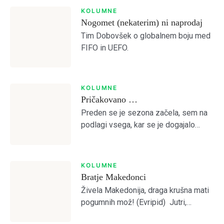
KOLUMNE
Nogomet (nekaterim) ni naprodaj
Tim Dobovšek o globalnem boju med
FIFO in UEFO.
KOLUMNE
Pričakovano …
Preden se je sezona začela, sem na
podlagi vsega, kar se je dogajalo
predvideval, da je Olimpija preslaba
za kaj več od četrtega mesta.
Otvoritvena tekma z Bravom je to […]
KOLUMNE
Bratje Makedonci
Živela Makedonija, draga krušna mati
pogumnih mož! (Evripid) Jutri,
pojutrišnjem bom ostala brez grehov,