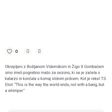
0
Okrepljeni z Boštjanom Videmškom in Žigo X Gombačem
smo imeli pogrebno mašo za sezono, ki se je začela s
katarzo in končala s komaj slišnim prdcem. Kot je rekel T.S.
Eliot: “This is the way the world ends, not with a bang, but
a whimper.”