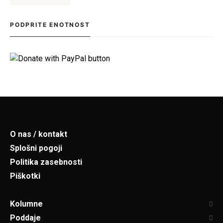
tik pred kolapsom. Situacija bržkone
zelo zanima tamkajšnje sicer
PODPRITE ENOTNOST
maloštevilne navijače, […]
O nas / kontakt
Splošni pogoji
Politika zasebnosti
Piškotki
Kolumne
Poddaje