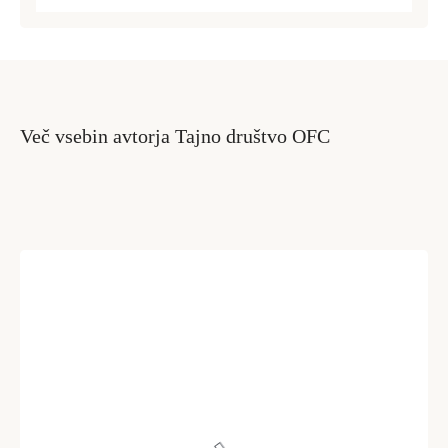
Login
Več vsebin avtorja Tajno društvo OFC
Dobrodošli!
Tole je kratek pozdrav
NAPREJ
PRESKOČITE
Lost your password?
Remember Me
SIGN IN