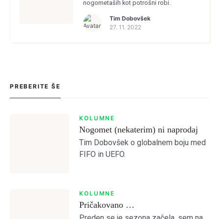
nogometaših kot potrošni robi.
Tim Dobovšek
27. 11. 2022
PREBERITE ŠE
KOLUMNE
Nogomet (nekaterim) ni naprodaj
Tim Dobovšek o globalnem boju med
FIFO in UEFO.
KOLUMNE
Login
Pričakovano …
Preden se je sezona začela, sem na