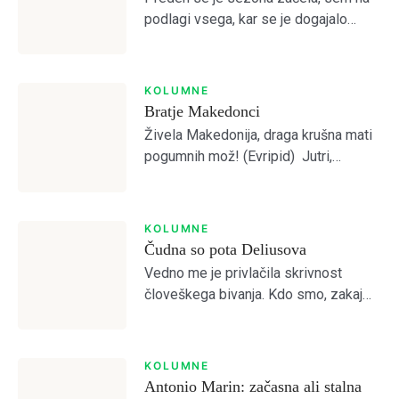
podlagi vsega, kar se je dogajalo
Dobrodošli!
predvideval, da je Olimpija preslaba
za kaj več od četrtega mesta.
Otvoritvena tekma z Bravom je to […]
KOLUMNE
Bratje Makedonci
Tole je kratek pozdrav
Živela Makedonija, draga krušna mati
pogumnih mož! (Evripid) Jutri,
pojutrišnjem bom ostala brez grehov,
NAPREJ
PRESKOČITE
Lost your password?
Remember Me
nosila bom narodne noše iz
Makedonskega etnografskega
KOLUMNE
muzeja, ki jih bo moral nekdo plačati.
Čudna so pota Deliusova
SIGN IN
(Lidija Dimovska) […]
Vedno me je privlačila skrivnost
človeškega bivanja. Kdo smo, zakaj
smo, kam gremo? Prebiral sem
mislece in mistike vseh možnih
religioznih in filozofskih šol, da bi
KOLUMNE
odprl vrata brez vrat. […]
Antonio Marin: začasna ali stalna