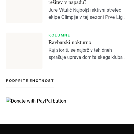
rešitev v napadu?
Jure Vitulić Najboljši aktivni strelec
ekipe Olimpije v tej sezoni Prve Lige
je po odhodu Ivana Durdova zdaj
Antonio Marin, ki je na tekmah s
KOLUMNE
Celjem in Aluminijem predstavljal
Ravbarski nokturno
novo […]
Kaj storiti, se najbrž v teh dneh
sprašuje uprava domžalskega kluba
na čelu z družino Oražem, saj je klub
tik pred kolapsom. Situacija bržkone
zelo zanima tamkajšnje sicer
PODPRITE ENOTNOST
maloštevilne navijače, […]