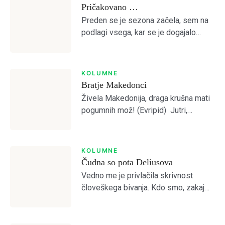
Remember Me
Pričakovano …
Preden se je sezona začela, sem na
podlagi vsega, kar se je dogajalo
SIGN IN
predvideval, da je Olimpija preslaba
za kaj več od četrtega mesta.
Otvoritvena tekma z Bravom je to […]
KOLUMNE
Bratje Makedonci
Živela Makedonija, draga krušna mati
pogumnih mož! (Evripid) Jutri,
pojutrišnjem bom ostala brez grehov,
nosila bom narodne noše iz
Makedonskega etnografskega
KOLUMNE
muzeja, ki jih bo moral nekdo plačati.
Čudna so pota Deliusova
(Lidija Dimovska) […]
Vedno me je privlačila skrivnost
človeškega bivanja. Kdo smo, zakaj
smo, kam gremo? Prebiral sem
mislece in mistike vseh možnih
religioznih in filozofskih šol, da bi