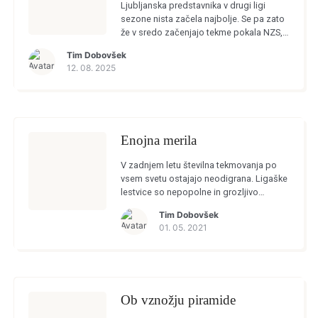
Ljubljanska predstavnika v drugi ligi
sezone nista začela najbolje. Se pa zato
že v sredo začenjajo tekme pokala NZS, v
katerih bo sodelovalo tudi kar nekaj
Tim Dobovšek
klubov Ljubljane. Slovan je […]
12. 08. 2025
Enojna merila
V zadnjem letu številna tekmovanja po
vsem svetu ostajajo neodigrana. Ligaške
lestvice so nepopolne in grozljivo
spominjajo na tiste iz vojnih časov. Na
Tim Dobovšek
naših prostorih smo kaj takega nazadnje
01. 05. 2021
videli v devetdesetih.
Ob vznožju piramide