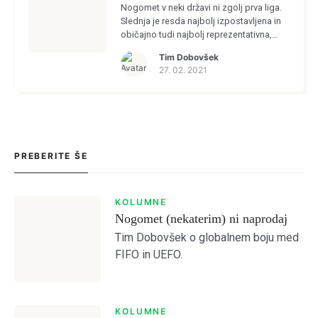
Nogomet v neki državi ni zgolj prva liga.
Slednja je resda najbolj izpostavljena in
običajno tudi najbolj reprezentativna,
toda za celotno delovanje nogometa v
Tim Dobovšek
državi so ostale lige pravzaprav še
27. 02. 2021
pomembnejše.
Login
PREBERITE ŠE
Dobrodošli!
KOLUMNE
Nogomet (nekaterim) ni naprodaj
Tim Dobovšek o globalnem boju med
FIFO in UEFO.
Tole je kratek pozdrav
KOLUMNE
NAPREJ
PRESKOČITE
Lost your password?