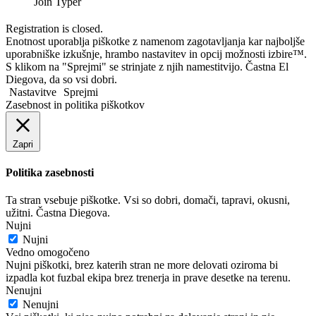
Join Typer
Registration is closed.
Enotnost uporablja piškotke z namenom zagotavljanja kar najboljše
uporabniške izkušnje, hrambo nastavitev in opcij možnosti izbire™.
S klikom na "Sprejmi" se strinjate z njih namestitvijo. Častna El
Diegova, da so vsi dobri.
Nastavitve
Sprejmi
Zasebnost in politika piškotkov
Zapri
Politika zasebnosti
Ta stran vsebuje piškotke. Vsi so dobri, domači, tapravi, okusni,
užitni. Častna Diegova.
Nujni
Nujni
Vedno omogočeno
Nujni piškotki, brez katerih stran ne more delovati oziroma bi
izpadla kot fuzbal ekipa brez trenerja in prave desetke na terenu.
Nenujni
Nenujni