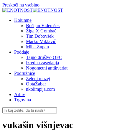
Preskoči na vsebino
Kolumne
Boštjan Videmšek
Žiga X Gombač
Tim Dobovšek
Marko Miklavič
Miha Zupan
Poddaje
Tajno društvo OFC
Izredna zasedanja
Nogometni antikvariat
Podružnice
Zeleni muzej
OptaŽabar
nkolimpija.com
Arhiv
Trgovina
vukašin višnjevac