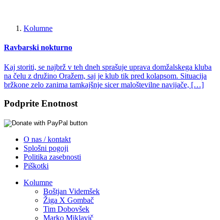
Kolumne
Ravbarski nokturno
Kaj storiti, se najbrž v teh dneh sprašuje uprava domžalskega kluba
na čelu z družino Oražem, saj je klub tik pred kolapsom. Situacija
bržkone zelo zanima tamkajšnje sicer maloštevilne navijače, […]
Podprite Enotnost
O nas / kontakt
Splošni pogoji
Politika zasebnosti
Piškotki
Kolumne
Boštjan Videmšek
Žiga X Gombač
Tim Dobovšek
Marko Miklavič