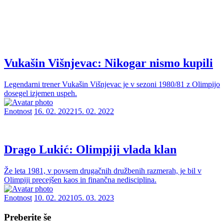
Vukašin Višnjevac: Nikogar nismo kupili
Legendarni trener Vukašin Višnjevac je v sezoni 1980/81 z Olimpijo
dosegel izjemen uspeh.
Enotnost
16. 02. 2022
15. 02. 2022
Drago Lukić: Olimpiji vlada klan
Že leta 1981, v povsem drugačnih družbenih razmerah, je bil v
Olimpiji precejšen kaos in finančna nedisciplina.
Enotnost
10. 02. 2021
05. 03. 2023
Preberite še