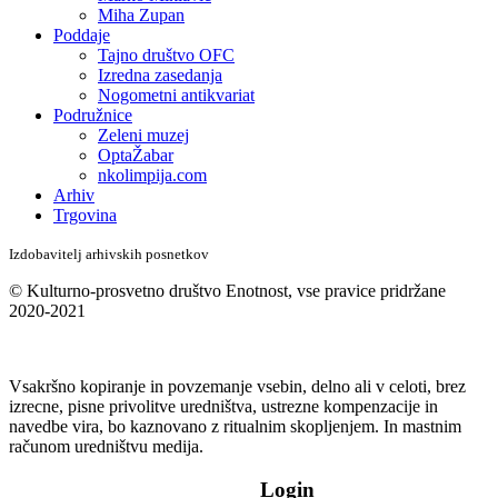
Miha Zupan
Poddaje
Tajno društvo OFC
Izredna zasedanja
Nogometni antikvariat
Podružnice
Zeleni muzej
OptaŽabar
nkolimpija.com
Arhiv
Trgovina
Izdobavitelj arhivskih posnetkov
© Kulturno-prosvetno društvo Enotnost, vse pravice pridržane
2020-2021
Vsakršno kopiranje in povzemanje vsebin, delno ali v celoti, brez
izrecne, pisne privolitve uredništva, ustrezne kompenzacije in
navedbe vira, bo kaznovano z ritualnim skopljenjem. In mastnim
računom uredništvu medija.
Login