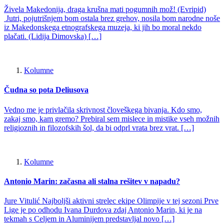
Živela Makedonija, draga krušna mati pogumnih mož! (Evripid)
Jutri, pojutrišnjem bom ostala brez grehov, nosila bom narodne noše
iz Makedonskega etnografskega muzeja, ki jih bo moral nekdo
plačati. (Lidija Dimovska) […]
Kolumne
Čudna so pota Deliusova
Vedno me je privlačila skrivnost človeškega bivanja. Kdo smo,
zakaj smo, kam gremo? Prebiral sem mislece in mistike vseh možnih
religioznih in filozofskih šol, da bi odprl vrata brez vrat. […]
Kolumne
Antonio Marin: začasna ali stalna rešitev v napadu?
Jure Vitulić Najboljši aktivni strelec ekipe Olimpije v tej sezoni Prve
Lige je po odhodu Ivana Durdova zdaj Antonio Marin, ki je na
tekmah s Celjem in Aluminijem predstavljal novo […]