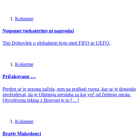
Kolumne
Nogomet (nekaterim) ni naprodaj
Tim Dobovšek o globalnem boju med FIFO in UEFO.
Kolumne
Pričakovano …
Preden se je sezona začela, sem na podlagi vsega, kar se je dogajalo
predvideval, da je Olimpija preslaba za kaj več od četrtega mesta.
Otvoritvena tekma z Bravom je to […]
Kolumne
Bratje Makedonci