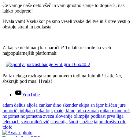
Če vam je naše delo všeč in vam gmotno stanje to dopušča, nas
lahko podprete!
Hvala vam! Vsekakor pa smo veseli vsake delitve in širitve vesti o
obstoju strani in podkasta.
Zakaj se ne bi nanj kar naročili? To lahko storite na vseh
najpopularnejših platformah:
Pa iz nekega razloga smo po novem tudi na Jutubih! Lajk, šer,
sbskrajb pod mus! Hvala!
YouTube
adam delius
aljoša cankar
dino skender
ekipa sn
igor biščan
jure
bohorič
ljubljana
luka lojk
matej klinc
miha zupan
milan mandarić
nogomet
nogometna zveza slovenije
olimpija
podkast
prva liga
telemach
savo miloševič
slovenija
šport
stožice
tajno društvo ofc
tdofc