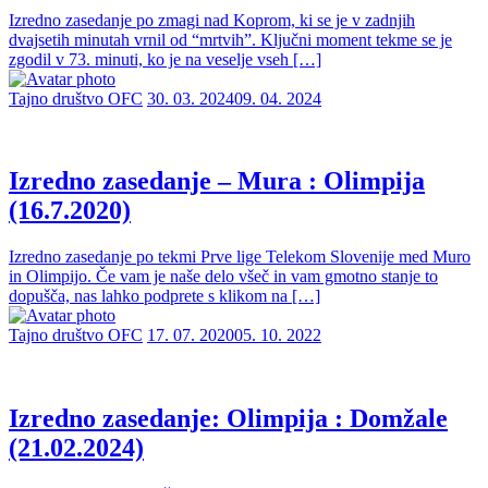
Izredno zasedanje po zmagi nad Koprom, ki se je v zadnjih
dvajsetih minutah vrnil od “mrtvih”. Ključni moment tekme se je
zgodil v 73. minuti, ko je na veselje vseh […]
Tajno društvo OFC
30. 03. 2024
09. 04. 2024
Izredno zasedanje – Mura : Olimpija
(16.7.2020)
Izredno zasedanje po tekmi Prve lige Telekom Slovenije med Muro
in Olimpijo. Če vam je naše delo všeč in vam gmotno stanje to
dopušča, nas lahko podprete s klikom na […]
Tajno društvo OFC
17. 07. 2020
05. 10. 2022
Izredno zasedanje: Olimpija : Domžale
(21.02.2024)