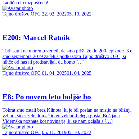
kaotična in razpuščena!
Tajno društvo OFC
22. 02. 2022
05. 10. 2022
E200: Marcel Ratnik
Tudi sami ne moremo verjeti, da smo prišli že do 200. epizode. Ko
smo septembra 2019 začeli s podkastom Tajno društvo OFC, si
nihče od nas ni predstavljal, da bomo […]
Tajno društvo OFC
01. 04. 2025
01. 04. 2025
E8: Po novem letu boljše bo
Tokrat smo ostali brez Klinota, ki je bil poslan na misijo na bližnji
vzhod, sicer zelo domač teren zeleno-belega gosta. Boštjana
Videmška poznate kot novinarja, ki se nam oglaša s […]
Tajno društvo OFC
05. 11. 2019
05. 10. 2022