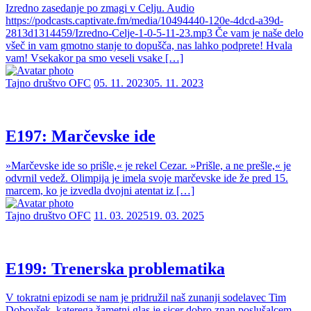
Izredno zasedanje po zmagi v Celju. Audio
https://podcasts.captivate.fm/media/10494440-120e-4dcd-a39d-
2813d1314459/Izredno-Celje-1-0-5-11-23.mp3 Če vam je naše delo
všeč in vam gmotno stanje to dopušča, nas lahko podprete! Hvala
vam! Vsekakor pa smo veseli vsake […]
Tajno društvo OFC
05. 11. 2023
05. 11. 2023
E197: Marčevske ide
»Marčevske ide so prišle,« je rekel Cezar. »Prišle, a ne prešle,« je
odvrnil vedež. Olimpija je imela svoje marčevske ide že pred 15.
marcem, ko je izvedla dvojni atentat iz […]
Tajno društvo OFC
11. 03. 2025
19. 03. 2025
E199: Trenerska problematika
V tokratni epizodi se nam je pridružil naš zunanji sodelavec Tim
Dobovšek, katerega žametni glas je sicer dobro znan poslušalcem