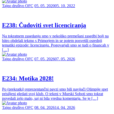
Tajno društvo OFC
05. 05. 2020
05. 10. 2022
E238: Čudoviti svet licenciranja
Na tokratnem zasedanju smo v nekoliko premešani zasedbi bolj na
hitro obdelali tekmo s Primorjem in se potem posvetili osrednji
tematiki epizode: licenciranju. Pogovarjali smo se tudi o financah v
[…]
Tajno društvo OFC
07. 05. 2026
07. 05. 2026
E234: Motika 2028!
Po (prekratki) reprezentančni pavzi smo bili navijači Olimpije spet
prisiljeni gledati svoj klub. O tekmi v Murski Soboti smo tokrat
povedali zelo malo, saj ni bila vredna komentarja. Se je […]
Tajno društvo OFC
08. 04. 2026
14. 04. 2026