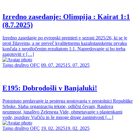
Izredno zasedanje: Olimpija : Kairat 1:1
(8.7.2025)
Izredno zasedanje po evropski premieri v sezoni 2025/26, ki se je
proti žilavemu, a ne preveč kvalitetnemu kazahstanskemu prvaku
končala z neodločenim rezultatom 1:1. Napredovanje si bo treba
zagotoviti v […]
Tajno društvo OFC
09. 07. 2025
15. 07. 2025
E195: Dobrodošli v Banjaluki!
Potopisno predavanje iz pestrega gostovanja v prestolnici Republike
Srbske. Slaba organizacija tekme, odlični čevapi, Raulova
neumnost, junaštvo Zelenega Vide, obmetavanje s plastenkami
vode, pozdrav Vučiću in še mnoge druge zanimivosti […]
Tajno društvo OFC
19. 02. 2025
19. 02. 2025