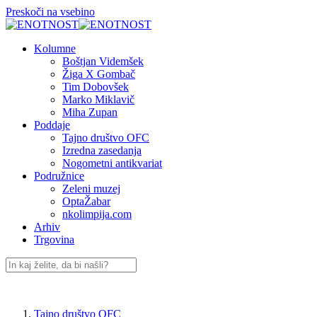
Preskoči na vsebino
Kolumne
Boštjan Videmšek
Žiga X Gombač
Tim Dobovšek
Marko Miklavič
Miha Zupan
Poddaje
Tajno društvo OFC
Izredna zasedanja
Nogometni antikvariat
Podružnice
Zeleni muzej
OptaŽabar
nkolimpija.com
Arhiv
Trgovina
Tajno društvo OFC