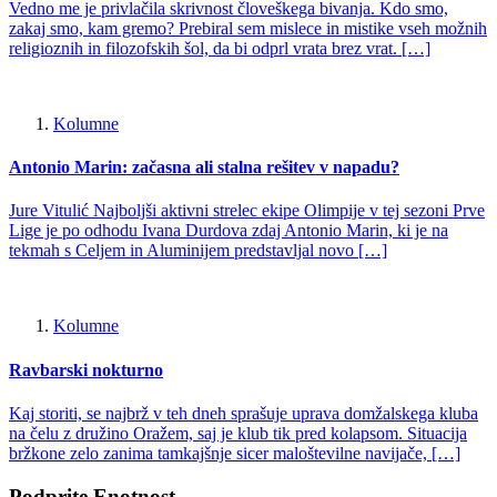
Vedno me je privlačila skrivnost človeškega bivanja. Kdo smo,
zakaj smo, kam gremo? Prebiral sem mislece in mistike vseh možnih
religioznih in filozofskih šol, da bi odprl vrata brez vrat. […]
Kolumne
Antonio Marin: začasna ali stalna rešitev v napadu?
Jure Vitulić Najboljši aktivni strelec ekipe Olimpije v tej sezoni Prve
Lige je po odhodu Ivana Durdova zdaj Antonio Marin, ki je na
tekmah s Celjem in Aluminijem predstavljal novo […]
Kolumne
Ravbarski nokturno
Kaj storiti, se najbrž v teh dneh sprašuje uprava domžalskega kluba
na čelu z družino Oražem, saj je klub tik pred kolapsom. Situacija
bržkone zelo zanima tamkajšnje sicer maloštevilne navijače, […]
Podprite Enotnost