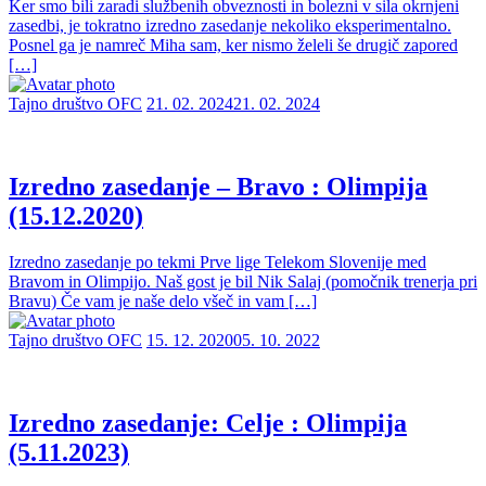
Ker smo bili zaradi službenih obveznosti in bolezni v sila okrnjeni
zasedbi, je tokratno izredno zasedanje nekoliko eksperimentalno.
Posnel ga je namreč Miha sam, ker nismo želeli še drugič zapored
[…]
Tajno društvo OFC
21. 02. 2024
21. 02. 2024
Izredno zasedanje – Bravo : Olimpija
(15.12.2020)
Izredno zasedanje po tekmi Prve lige Telekom Slovenije med
Bravom in Olimpijo. Naš gost je bil Nik Salaj (pomočnik trenerja pri
Bravu) Če vam je naše delo všeč in vam […]
Tajno društvo OFC
15. 12. 2020
05. 10. 2022
Izredno zasedanje: Celje : Olimpija
(5.11.2023)