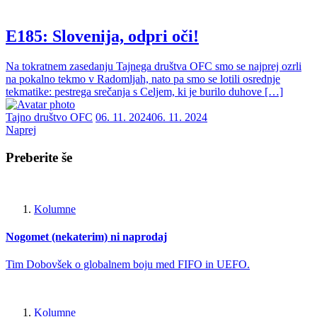
E185: Slovenija, odpri oči!
Na tokratnem zasedanju Tajnega društva OFC smo se najprej ozrli
na pokalno tekmo v Radomljah, nato pa smo se lotili osrednje
tekmatike: pestrega srečanja s Celjem, ki je burilo duhove […]
Tajno društvo OFC
06. 11. 2024
06. 11. 2024
Naprej
Preberite še
Kolumne
Nogomet (nekaterim) ni naprodaj
Tim Dobovšek o globalnem boju med FIFO in UEFO.
Kolumne