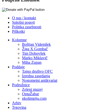
O nas / kontakt
Splošni pogoji
Politika zasebnosti
Piškotki
Kolumne
Boštjan Videmšek
Žiga X Gombač
Tim Dobovšek
Marko Miklavič
Miha Zupan
Poddaje
Tajno društvo OFC
Izredna zasedanja
Nogometni antikvariat
Podružnice
Zeleni muzej
OptaŽabar
nkolimpija.com
Arhiv
Trgovina