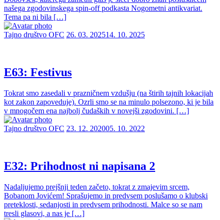
našega zgodovinskega spin-off podkasta Nogometni antikvariat.
Tema pa ni bila […]
Tajno društvo OFC
26. 03. 2025
14. 10. 2025
E63: Festivus
Tokrat smo zasedali v prazničnem vzdušju (na štirih tajnih lokacijah
kot zakon zapoveduje). Ozrli smo se na minulo polsezono, ki je bila
v mnogočem ena najbolj čudaških v novejši zgodovini. […]
Tajno društvo OFC
23. 12. 2020
05. 10. 2022
E32: Prihodnost ni napisana 2
Nadaljujemo prejšnji teden začeto, tokrat z zmajevim srcem,
Bobanom Jovićem! Sprašujemo in predvsem poslušamo o klubski
preteklosti, sedanjosti in predvsem prihodnosti. Malce so se nam
tresli glasovi, a nas je […]