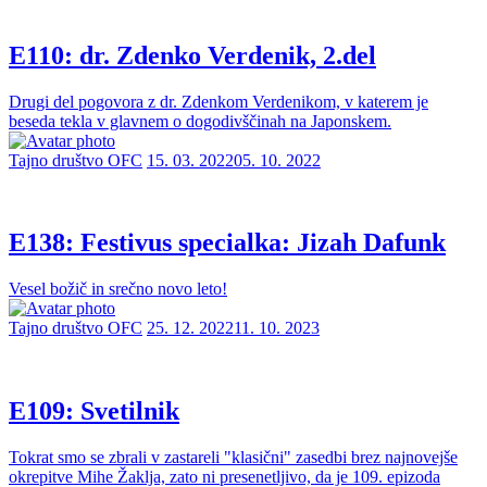
E110: dr. Zdenko Verdenik, 2.del
Drugi del pogovora z dr. Zdenkom Verdenikom, v katerem je
beseda tekla v glavnem o dogodivščinah na Japonskem.
Tajno društvo OFC
15. 03. 2022
05. 10. 2022
E138: Festivus specialka: Jizah Dafunk
Vesel božič in srečno novo leto!
Tajno društvo OFC
25. 12. 2022
11. 10. 2023
E109: Svetilnik
Tokrat smo se zbrali v zastareli "klasični" zasedbi brez najnovejše
okrepitve Mihe Žaklja, zato ni presenetljivo, da je 109. epizoda