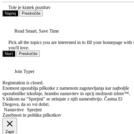
Tole je kratek pozdrav
Naprej
Preskočite
Read Smart, Save Time
Pick all the topics you are interested in to fill your homepage with 
you'll love.
Next
Preskočite
Join Typer
Registration is closed.
Enotnost uporablja piškotke z namenom zagotavljanja kar najboljše
uporabniške izkušnje, hrambo nastavitev in opcij možnosti izbire™.
S klikom na "Sprejmi" se strinjate z njih namestitvijo. Častna El
Diegova, da so vsi dobri.
Nastavitve
Sprejmi
Zasebnost in politika piškotkov
Zapri