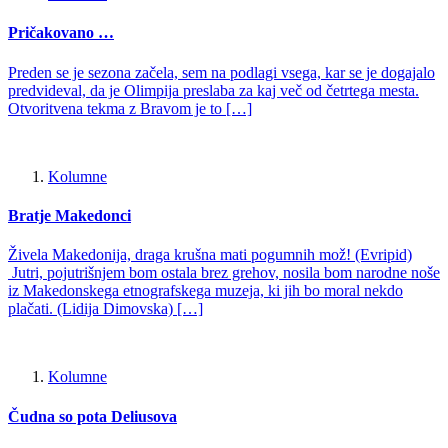
Pričakovano …
Preden se je sezona začela, sem na podlagi vsega, kar se je dogajalo
predvideval, da je Olimpija preslaba za kaj več od četrtega mesta.
Otvoritvena tekma z Bravom je to […]
Kolumne
Bratje Makedonci
Živela Makedonija, draga krušna mati pogumnih mož! (Evripid)
Jutri, pojutrišnjem bom ostala brez grehov, nosila bom narodne noše
iz Makedonskega etnografskega muzeja, ki jih bo moral nekdo
plačati. (Lidija Dimovska) […]
Kolumne
Čudna so pota Deliusova