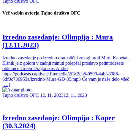
Tajno društvo OFC
Več vsebin avtorja Tajno društvo OFC
Izredno zasedanje: Olimpija : Mura
(12.11.2023)
Izredno zasedanje po izredno dramatični zmagi proti Muri. Kapetan
Elšnik je z golom v zadnji minuti polepšal proslavo petintridesete
obletnice Green Dragonsov. Audio
https://podcasts.captivate.fm/media/2f3c2cb5-0599-4abf-8986-
6df0c736953a/Izredno-Mura-GD-35.mp3 Če vam je naše delo všeč
[…]
Tajno društvo OFC
12. 11. 2023
12. 11. 2023
Izredno zasedanje: Olimpija : Koper
(30.3.2024)