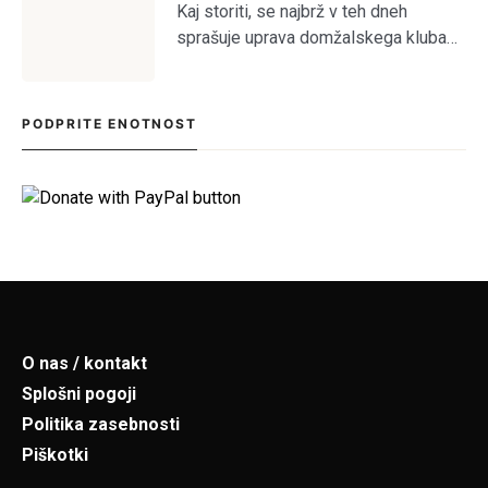
Kaj storiti, se najbrž v teh dneh
sprašuje uprava domžalskega kluba
na čelu z družino Oražem, saj je klub
tik pred kolapsom. Situacija bržkone
zelo zanima tamkajšnje sicer
PODPRITE ENOTNOST
maloštevilne navijače, […]
O nas / kontakt
Splošni pogoji
Politika zasebnosti
Piškotki