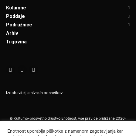
Kolumne
Poddaje
Podružnice
Arhiv
Trgovina
Izdobavitelj arhivskih posnetkov
© Kulturno-prosvetno društvo Enotnost, vse pravice pridržane 2020-
2021
Enotnost uporablja piškotke z namenom zagotavljanja kar
Vsakršno kopiranje in povzemanje vsebin, delno ali v celoti, brez izrecne,