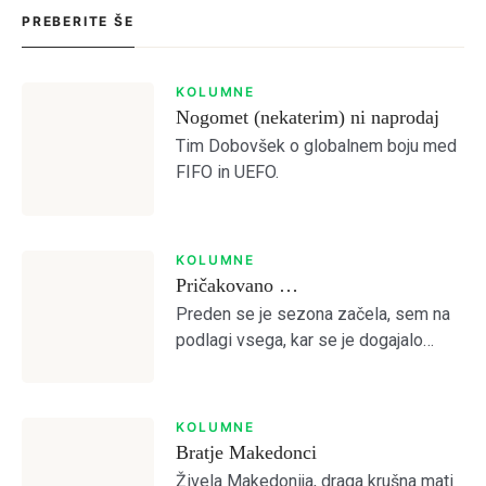
PREBERITE ŠE
Tole je kratek pozdrav
KOLUMNE
Nogomet (nekaterim) ni naprodaj
NAPREJ
PRESKOČITE
Lost your password?
Remember Me
Tim Dobovšek o globalnem boju med
FIFO in UEFO.
SIGN IN
KOLUMNE
Pričakovano …
Preden se je sezona začela, sem na
podlagi vsega, kar se je dogajalo
predvideval, da je Olimpija preslaba
za kaj več od četrtega mesta.
Otvoritvena tekma z Bravom je to […]
KOLUMNE
Bratje Makedonci
Živela Makedonija, draga krušna mati