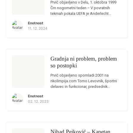
Prvič objavljeno v Delu, 1. oktobra 1999
Črn nogometni teden – V povratnih
tekmah pokala UEFA je Anderlecht
prepričljivo odpravil SCT Olimpijo,
Enotnost
Panathinaikos pa HIT Gorico – Brez gola
11. 12. 2024
Ljubljana […]
Gradnja ni problem, problem
so postopki
Prvič objavljeno spomladi 2001 na
nkolimpija.com Tomo Levovnik, športni
delavec in funkcionar, predsednik
iniciativnega odbora za gradnjo štadiona
Enotnost
Tomo Levovnik se je, nekaj zaradi želje
02. 12. 2023
po samostojnosti, nekaj pa tudi […]
Nihad Pejković – Kapetan,