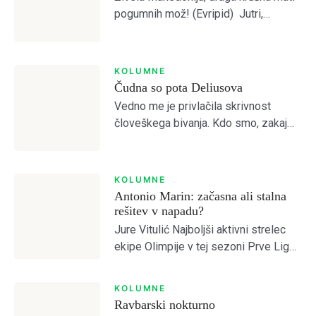
pogumnih mož! (Evripid) Jutri,
pojutrišnjem bom ostala brez grehov,
nosila bom narodne noše iz
Makedonskega etnografskega
KOLUMNE
muzeja, ki jih bo moral nekdo plačati.
Čudna so pota Deliusova
(Lidija Dimovska) […]
Vedno me je privlačila skrivnost
človeškega bivanja. Kdo smo, zakaj
smo, kam gremo? Prebiral sem
mislece in mistike vseh možnih
religioznih in filozofskih šol, da bi
KOLUMNE
odprl vrata brez vrat. […]
Antonio Marin: začasna ali stalna
rešitev v napadu?
Jure Vitulić Najboljši aktivni strelec
ekipe Olimpije v tej sezoni Prve Lige
je po odhodu Ivana Durdova zdaj
Antonio Marin, ki je na tekmah s
KOLUMNE
Celjem in Aluminijem predstavljal
Ravbarski nokturno
novo […]