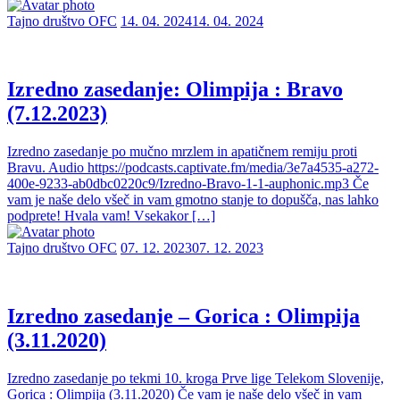
Tajno društvo OFC
14. 04. 2024
14. 04. 2024
Izredno zasedanje: Olimpija : Bravo
(7.12.2023)
Izredno zasedanje po mučno mrzlem in apatičnem remiju proti
Bravu. Audio https://podcasts.captivate.fm/media/3e7a4535-a272-
400e-9233-ab0dbc0220c9/Izredno-Bravo-1-1-auphonic.mp3 Če
vam je naše delo všeč in vam gmotno stanje to dopušča, nas lahko
podprete! Hvala vam! Vsekakor […]
Tajno društvo OFC
07. 12. 2023
07. 12. 2023
Izredno zasedanje – Gorica : Olimpija
(3.11.2020)
Izredno zasedanje po tekmi 10. kroga Prve lige Telekom Slovenije,
Gorica : Olimpija (3.11.2020) Če vam je naše delo všeč in vam