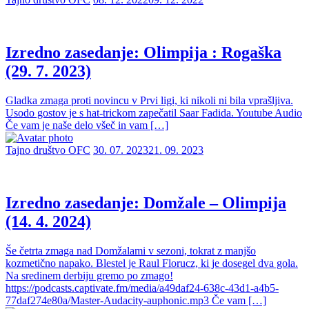
Izredno zasedanje: Olimpija : Rogaška
(29. 7. 2023)
Gladka zmaga proti novincu v Prvi ligi, ki nikoli ni bila vprašljiva.
Usodo gostov je s hat-trickom zapečatil Saar Fadida. Youtube Audio
Če vam je naše delo všeč in vam […]
Tajno društvo OFC
30. 07. 2023
21. 09. 2023
Izredno zasedanje: Domžale – Olimpija
(14. 4. 2024)
Še četrta zmaga nad Domžalami v sezoni, tokrat z manjšo
kozmetično napako. Blestel je Raul Florucz, ki je dosegel dva gola.
Na sredinem derbiju gremo po zmago!
https://podcasts.captivate.fm/media/a49daf24-638c-43d1-a4b5-
77daf274e80a/Master-Audacity-auphonic.mp3 Če vam […]