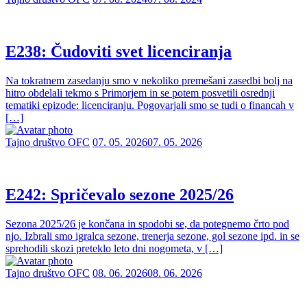
E238: Čudoviti svet licenciranja
Na tokratnem zasedanju smo v nekoliko premešani zasedbi bolj na
hitro obdelali tekmo s Primorjem in se potem posvetili osrednji
tematiki epizode: licenciranju. Pogovarjali smo se tudi o financah v
[…]
Tajno društvo OFC
07. 05. 2026
07. 05. 2026
E242: Spričevalo sezone 2025/26
Sezona 2025/26 je končana in spodobi se, da potegnemo črto pod
njo. Izbrali smo igralca sezone, trenerja sezone, gol sezone ipd. in se
sprehodili skozi preteklo leto dni nogometa, v […]
Tajno društvo OFC
08. 06. 2026
08. 06. 2026