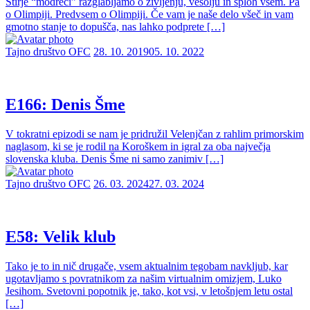
Štirje “modreci” razglabljamo o življenju, vesolju in sploh vsem. Pa
o Olimpiji. Predvsem o Olimpiji. Če vam je naše delo všeč in vam
gmotno stanje to dopušča, nas lahko podprete […]
Tajno društvo OFC
28. 10. 2019
05. 10. 2022
E166: Denis Šme
V tokratni epizodi se nam je pridružil Velenjčan z rahlim primorskim
naglasom, ki se je rodil na Koroškem in igral za oba največja
slovenska kluba. Denis Šme ni samo zanimiv […]
Tajno društvo OFC
26. 03. 2024
27. 03. 2024
E58: Velik klub
Tako je to in nič drugače, vsem aktualnim tegobam navkljub, kar
ugotavljamo s povratnikom za našim virtualnim omizjem, Luko
Jesihom. Svetovni popotnik je, tako, kot vsi, v letošnjem letu ostal
[…]