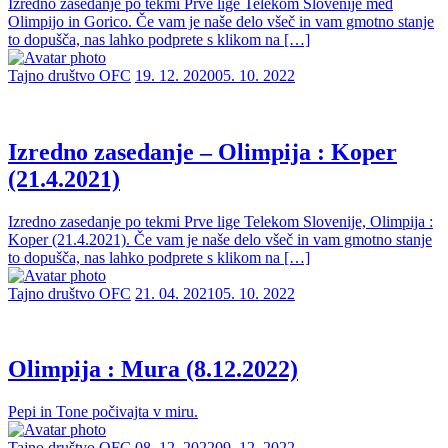
Izredno zasedanje po tekmi Prve lige Telekom Slovenije med
Olimpijo in Gorico. Če vam je naše delo všeč in vam gmotno stanje
to dopušča, nas lahko podprete s klikom na […]
Tajno društvo OFC
19. 12. 2020
05. 10. 2022
Izredno zasedanje – Olimpija : Koper
(21.4.2021)
Izredno zasedanje po tekmi Prve lige Telekom Slovenije, Olimpija :
Koper (21.4.2021). Če vam je naše delo všeč in vam gmotno stanje
to dopušča, nas lahko podprete s klikom na […]
Tajno društvo OFC
21. 04. 2021
05. 10. 2022
Olimpija : Mura (8.12.2022)
Pepi in Tone počivajta v miru.
Tajno društvo OFC
08. 12. 2022
09. 12. 2022