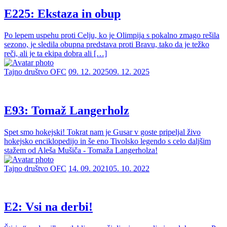
E225: Ekstaza in obup
Po lepem uspehu proti Celju, ko je Olimpija s pokalno zmago rešila
sezono, je sledila obupna predstava proti Bravu, tako da je težko
reči, ali je ta ekipa dobra ali […]
Tajno društvo OFC
09. 12. 2025
09. 12. 2025
E93: Tomaž Langerholz
Spet smo hokejski! Tokrat nam je Gusar v goste pripeljal živo
hokejsko enciklopedijo in še eno Tivolsko legendo s celo daljšim
stažem od Aleša Mušiča - Tomaža Langerholza!
Tajno društvo OFC
14. 09. 2021
05. 10. 2022
E2: Vsi na derbi!