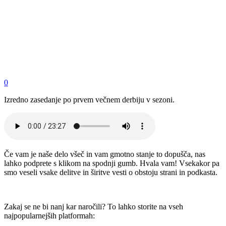
0
Izredno zasedanje po prvem večnem derbiju v sezoni.
Če vam je naše delo všeč in vam gmotno stanje to dopušča, nas
lahko podprete s klikom na spodnji gumb. Hvala vam! Vsekakor pa
smo veseli vsake delitve in širitve vesti o obstoju strani in podkasta.
Zakaj se ne bi nanj kar naročili? To lahko storite na vseh
najpopularnejših platformah: