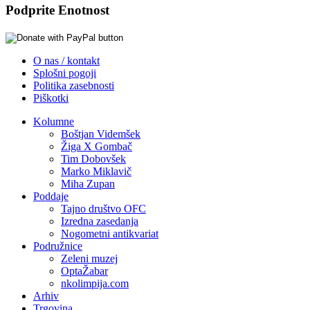
Podprite Enotnost
O nas / kontakt
Splošni pogoji
Politika zasebnosti
Piškotki
Kolumne
Boštjan Videmšek
Žiga X Gombač
Tim Dobovšek
Marko Miklavič
Miha Zupan
Poddaje
Tajno društvo OFC
Izredna zasedanja
Nogometni antikvariat
Podružnice
Zeleni muzej
OptaŽabar
nkolimpija.com
Arhiv
Trgovina