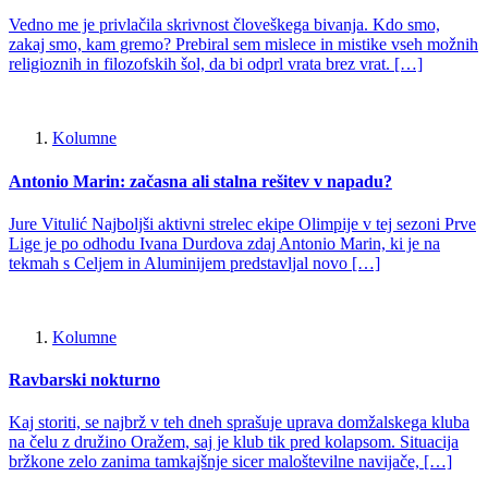
Vedno me je privlačila skrivnost človeškega bivanja. Kdo smo,
zakaj smo, kam gremo? Prebiral sem mislece in mistike vseh možnih
religioznih in filozofskih šol, da bi odprl vrata brez vrat. […]
Kolumne
Antonio Marin: začasna ali stalna rešitev v napadu?
Jure Vitulić Najboljši aktivni strelec ekipe Olimpije v tej sezoni Prve
Lige je po odhodu Ivana Durdova zdaj Antonio Marin, ki je na
tekmah s Celjem in Aluminijem predstavljal novo […]
Kolumne
Ravbarski nokturno
Kaj storiti, se najbrž v teh dneh sprašuje uprava domžalskega kluba
na čelu z družino Oražem, saj je klub tik pred kolapsom. Situacija
bržkone zelo zanima tamkajšnje sicer maloštevilne navijače, […]