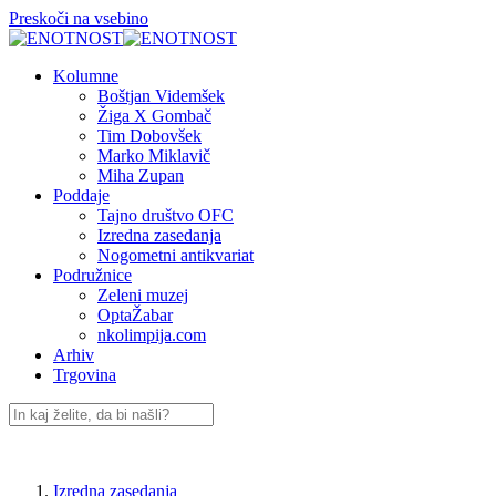
Preskoči na vsebino
Kolumne
Boštjan Videmšek
Žiga X Gombač
Tim Dobovšek
Marko Miklavič
Miha Zupan
Poddaje
Tajno društvo OFC
Izredna zasedanja
Nogometni antikvariat
Podružnice
Zeleni muzej
OptaŽabar
nkolimpija.com
Arhiv
Trgovina
Izredna zasedanja