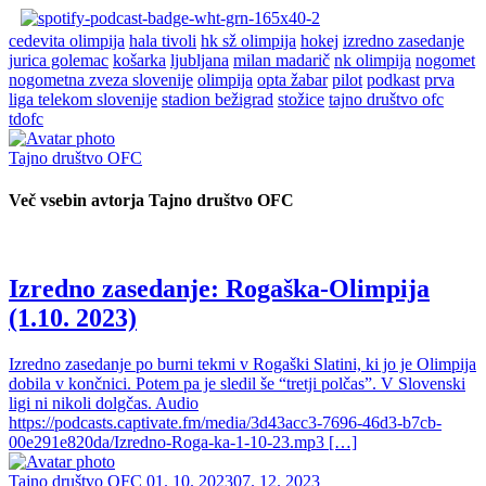
cedevita olimpija
hala tivoli
hk sž olimpija
hokej
izredno zasedanje
jurica golemac
košarka
ljubljana
milan madarič
nk olimpija
nogomet
nogometna zveza slovenije
olimpija
opta žabar
pilot
podkast
prva
liga telekom slovenije
stadion bežigrad
stožice
tajno društvo ofc
tdofc
Tajno društvo OFC
Več vsebin avtorja Tajno društvo OFC
Izredno zasedanje: Rogaška-Olimpija
(1.10. 2023)
Izredno zasedanje po burni tekmi v Rogaški Slatini, ki jo je Olimpija
dobila v končnici. Potem pa je sledil še “tretji polčas”. V Slovenski
ligi ni nikoli dolgčas. Audio
https://podcasts.captivate.fm/media/3d43acc3-7696-46d3-b7cb-
00e291e820da/Izredno-Roga-ka-1-10-23.mp3 […]
Tajno društvo OFC
01. 10. 2023
07. 12. 2023