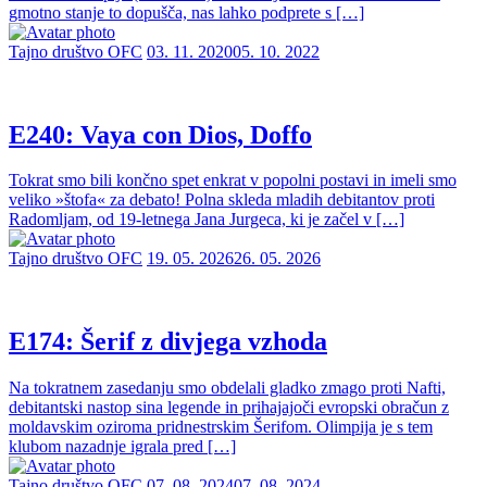
gmotno stanje to dopušča, nas lahko podprete s […]
Tajno društvo OFC
03. 11. 2020
05. 10. 2022
E240: Vaya con Dios, Doffo
Tokrat smo bili končno spet enkrat v popolni postavi in imeli smo
veliko »štofa« za debato! Polna skleda mladih debitantov proti
Radomljam, od 19-letnega Jana Jurgeca, ki je začel v […]
Tajno društvo OFC
19. 05. 2026
26. 05. 2026
E174: Šerif z divjega vzhoda
Na tokratnem zasedanju smo obdelali gladko zmago proti Nafti,
debitantski nastop sina legende in prihajajoči evropski obračun z
moldavskim oziroma pridnestrskim Šerifom. Olimpija je s tem
klubom nazadnje igrala pred […]
Tajno društvo OFC
07. 08. 2024
07. 08. 2024