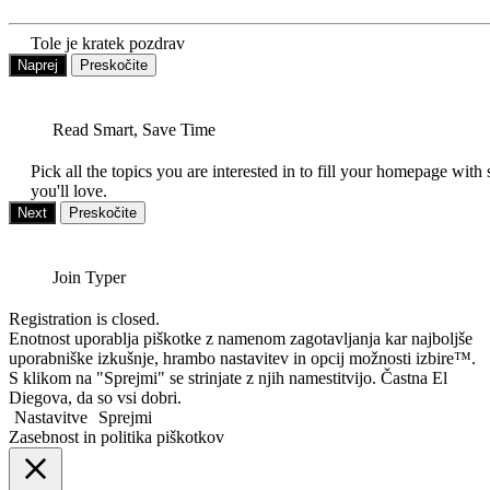
Tole je kratek pozdrav
Naprej
Preskočite
Read Smart, Save Time
Pick all the topics you are interested in to fill your homepage with 
you'll love.
Next
Preskočite
Join Typer
Registration is closed.
Enotnost uporablja piškotke z namenom zagotavljanja kar najboljše
uporabniške izkušnje, hrambo nastavitev in opcij možnosti izbire™.
S klikom na "Sprejmi" se strinjate z njih namestitvijo. Častna El
Diegova, da so vsi dobri.
Nastavitve
Sprejmi
Zasebnost in politika piškotkov