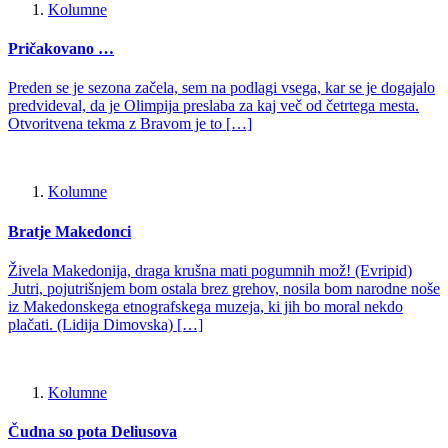
Kolumne
Pričakovano …
Preden se je sezona začela, sem na podlagi vsega, kar se je dogajalo
predvideval, da je Olimpija preslaba za kaj več od četrtega mesta.
Otvoritvena tekma z Bravom je to […]
Kolumne
Bratje Makedonci
Živela Makedonija, draga krušna mati pogumnih mož! (Evripid)
Jutri, pojutrišnjem bom ostala brez grehov, nosila bom narodne noše
iz Makedonskega etnografskega muzeja, ki jih bo moral nekdo
plačati. (Lidija Dimovska) […]
Kolumne
Čudna so pota Deliusova