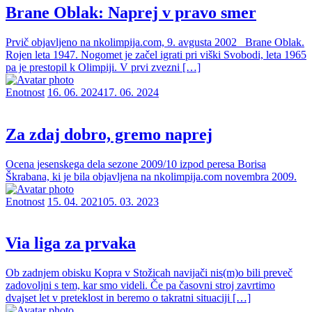
Brane Oblak: Naprej v pravo smer
Prvič objavljeno na nkolimpija.com, 9. avgusta 2002 Brane Oblak.
Rojen leta 1947. Nogomet je začel igrati pri viški Svobodi, leta 1965
pa je prestopil k Olimpiji. V prvi zvezni […]
Enotnost
16. 06. 2024
17. 06. 2024
Za zdaj dobro, gremo naprej
Ocena jesenskega dela sezone 2009/10 izpod peresa Borisa
Škrabana, ki je bila objavljena na nkolimpija.com novembra 2009.
Enotnost
15. 04. 2021
05. 03. 2023
Via liga za prvaka
Ob zadnjem obisku Kopra v Stožicah navijači nis(m)o bili preveč
zadovoljni s tem, kar smo videli. Če pa časovni stroj zavrtimo
dvajset let v preteklost in beremo o takratni situaciji […]