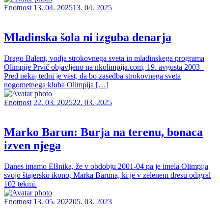
Enotnost
13. 04. 2025
13. 04. 2025
Mladinska šola ni izguba denarja
Drago Balent, vodja strokovnega sveta in mladinskega programa
Olimpije Prvič objavljeno na nkolimpija.com, 19. avgusta 2003
Pred nekaj tedni je vest, da bo zasedba strokovnega sveta
nogometnega kluba Olimpija […]
Enotnost
22. 03. 2025
22. 03. 2025
Marko Barun: Burja na terenu, bonaca
izven njega
Danes imamo Elšnika, že v obdobju 2001-04 pa je imela Olimpija
svojo štajersko ikono, Marka Baruna, ki je v zelenem dresu odigral
102 tekmi.
Enotnost
13. 05. 2022
05. 03. 2023