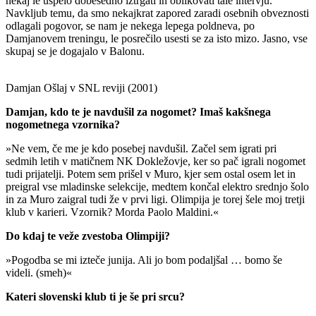
nekaj le uspelo dobesedno iztrgati in oblikovati tale intervju.
Navkljub temu, da smo nekajkrat zapored zaradi osebnih obveznosti
odlagali pogovor, se nam je nekega lepega poldneva, po
Damjanovem treningu, le posrečilo usesti se za isto mizo. Jasno, vse
skupaj se je dogajalo v Balonu.
Damjan Ošlaj v SNL reviji (2001)
Damjan, kdo te je navdušil za nogomet? Imaš kakšnega
nogometnega vzornika?
»Ne vem, če me je kdo posebej navdušil. Začel sem igrati pri
sedmih letih v matičnem NK Dokležovje, ker so pač igrali nogomet
tudi prijatelji. Potem sem prišel v Muro, kjer sem ostal osem let in
preigral vse mladinske selekcije, medtem končal elektro srednjo šolo
in za Muro zaigral tudi že v prvi ligi. Olimpija je torej šele moj tretji
klub v karieri. Vzornik? Morda Paolo Maldini.«
Do kdaj te veže zvestoba Olimpiji?
»Pogodba se mi izteče junija. Ali jo bom podaljšal … bomo še
videli. (smeh)«
Kateri slovenski klub ti je še pri srcu?