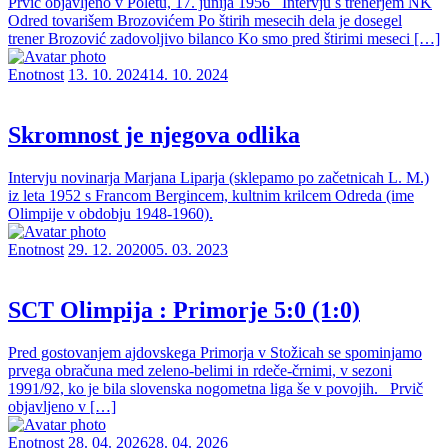
Prvič objavljeno v Poletu, 17. junija 1956 Intervju s trenerjem NK
Odred tovarišem Brozovićem Po štirih mesecih dela je dosegel
trener Brozović zadovoljivo bilanco Ko smo pred štirimi meseci […]
Enotnost
13. 10. 2024
14. 10. 2024
Skromnost je njegova odlika
Intervju novinarja Marjana Liparja (sklepamo po začetnicah L. M.)
iz leta 1952 s Francom Bergincem, kultnim krilcem Odreda (ime
Olimpije v obdobju 1948-1960).
Enotnost
29. 12. 2020
05. 03. 2023
SCT Olimpija : Primorje 5:0 (1:0)
Pred gostovanjem ajdovskega Primorja v Stožicah se spominjamo
prvega obračuna med zeleno-belimi in rdeče-črnimi, v sezoni
1991/92, ko je bila slovenska nogometna liga še v povojih. Prvič
objavljeno v […]
Enotnost
28. 04. 2026
28. 04. 2026