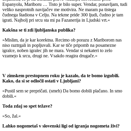
Espanyolu, Mariboru … Tisto je bilo super. Vendar, ponavljam, tudi
veliko nasprotnih navijačev me motivira. Ne maram pa tistega
čudnega štadiona v Celju. Na tekme pride 300 ljudi, čudno je tam
igrati. Najbolj pri srcu sta mi pa Fazanerija in Ljudski vrt.«
Kakšna se ti zdi ljubljanska publika?
»Mislim, da je kar korektna. Recimo ob porazu z Mariborom nas
niso raztrgali in popljuvali. Kar se tiče pripomb na posamezne
igralce, noben igralec jih ne mara. Vendar si nekateri to zelo
vzamejo k srcu, drugi ne. Vsakdo reagira drugače.«
V zimskem prestopnem roku je kazalo, da te bomo izgubili.
Kako, da si se odločil ostati v Ljubljani?
»Pustil sem se prepričati. (smeh) Da bomo dobili plačano. In smo
dobili.«
Toda zdaj so spet težave?
»So, žal.«
Lahko nogometaš v slovenski ligi od igranja nogometa živi?