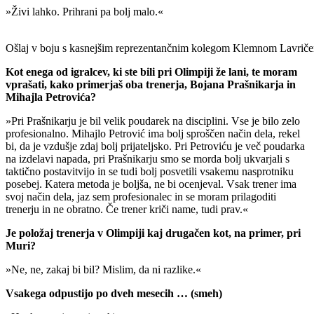
»Živi lahko. Prihrani pa bolj malo.«
Ošlaj v boju s kasnejšim reprezentančnim kolegom Klemnom Lavriče
Kot enega od igralcev, ki ste bili pri Olimpiji že lani, te moram
vprašati, kako primerjaš oba trenerja, Bojana Prašnikarja in
Mihajla Petrovića?
»Pri Prašnikarju je bil velik poudarek na disciplini. Vse je bilo zelo
profesionalno. Mihajlo Petrović ima bolj sproščen način dela, rekel
bi, da je vzdušje zdaj bolj prijateljsko. Pri Petroviću je več poudarka
na izdelavi napada, pri Prašnikarju smo se morda bolj ukvarjali s
taktično postavitvijo in se tudi bolj posvetili vsakemu nasprotniku
posebej. Katera metoda je boljša, ne bi ocenjeval. Vsak trener ima
svoj način dela, jaz sem profesionalec in se moram prilagoditi
trenerju in ne obratno. Če trener kriči name, tudi prav.«
Je položaj trenerja v Olimpiji kaj drugačen kot, na primer, pri
Muri?
»Ne, ne, zakaj bi bil? Mislim, da ni razlike.«
Vsakega odpustijo po dveh mesecih … (smeh)