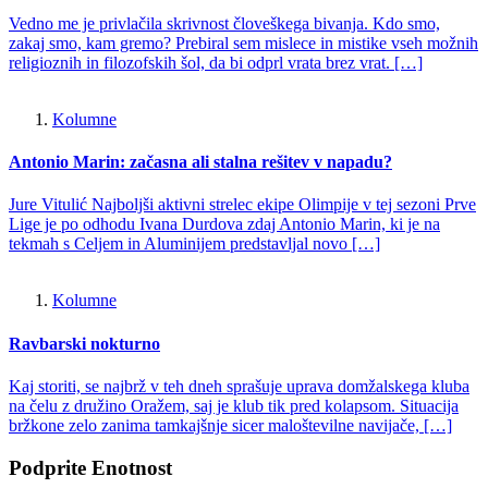
Vedno me je privlačila skrivnost človeškega bivanja. Kdo smo,
zakaj smo, kam gremo? Prebiral sem mislece in mistike vseh možnih
religioznih in filozofskih šol, da bi odprl vrata brez vrat. […]
Kolumne
Antonio Marin: začasna ali stalna rešitev v napadu?
Jure Vitulić Najboljši aktivni strelec ekipe Olimpije v tej sezoni Prve
Lige je po odhodu Ivana Durdova zdaj Antonio Marin, ki je na
tekmah s Celjem in Aluminijem predstavljal novo […]
Kolumne
Ravbarski nokturno
Kaj storiti, se najbrž v teh dneh sprašuje uprava domžalskega kluba
na čelu z družino Oražem, saj je klub tik pred kolapsom. Situacija
bržkone zelo zanima tamkajšnje sicer maloštevilne navijače, […]
Podprite Enotnost