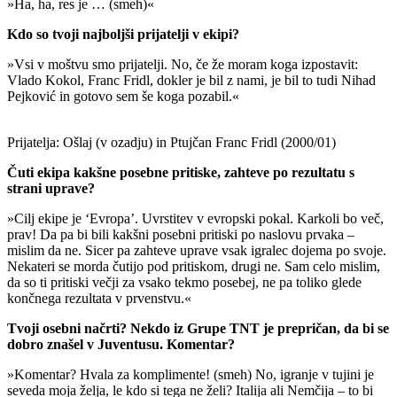
»Ha, ha, res je … (smeh)«
Kdo so tvoji najboljši prijatelji v ekipi?
»Vsi v moštvu smo prijatelji. No, če že moram koga izpostavit:
Vlado Kokol, Franc Fridl, dokler je bil z nami, je bil to tudi Nihad
Pejković in gotovo sem še koga pozabil.«
Prijatelja: Ošlaj (v ozadju) in Ptujčan Franc Fridl (2000/01)
Čuti ekipa kakšne posebne pritiske, zahteve po rezultatu s
strani uprave?
»Cilj ekipe je ‘Evropa’. Uvrstitev v evropski pokal. Karkoli bo več,
prav! Da pa bi bili kakšni posebni pritiski po naslovu prvaka –
mislim da ne. Sicer pa zahteve uprave vsak igralec dojema po svoje.
Nekateri se morda čutijo pod pritiskom, drugi ne. Sam celo mislim,
da so ti pritiski večji za vsako tekmo posebej, ne pa toliko glede
končnega rezultata v prvenstvu.«
Tvoji osebni načrti? Nekdo iz Grupe TNT je prepričan, da bi se
dobro znašel v Juventusu. Komentar?
»Komentar? Hvala za komplimente! (smeh) No, igranje v tujini je
seveda moja želja, le kdo si tega ne želi? Italija ali Nemčija – to bi