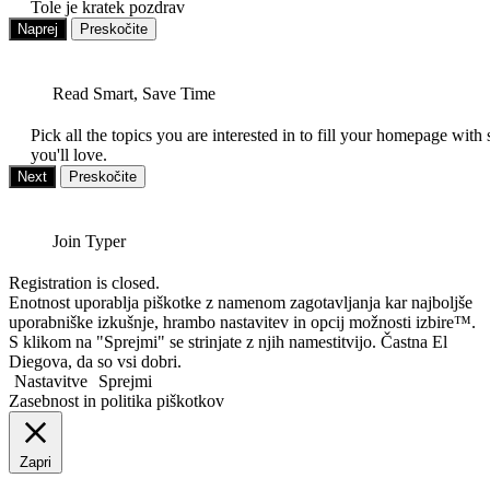
Tole je kratek pozdrav
Naprej
Preskočite
Read Smart, Save Time
Pick all the topics you are interested in to fill your homepage with 
you'll love.
Next
Preskočite
Join Typer
Registration is closed.
Enotnost uporablja piškotke z namenom zagotavljanja kar najboljše
uporabniške izkušnje, hrambo nastavitev in opcij možnosti izbire™.
S klikom na "Sprejmi" se strinjate z njih namestitvijo. Častna El
Diegova, da so vsi dobri.
Nastavitve
Sprejmi
Zasebnost in politika piškotkov
Zapri