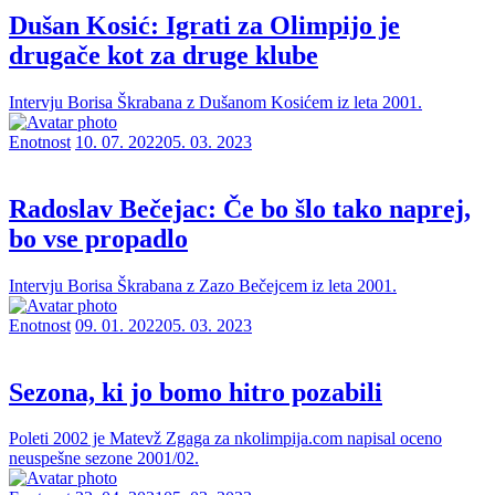
Dušan Kosić: Igrati za Olimpijo je
drugače kot za druge klube
Intervju Borisa Škrabana z Dušanom Kosićem iz leta 2001.
Enotnost
10. 07. 2022
05. 03. 2023
Radoslav Bečejac: Če bo šlo tako naprej,
bo vse propadlo
Intervju Borisa Škrabana z Zazo Bečejcem iz leta 2001.
Enotnost
09. 01. 2022
05. 03. 2023
Sezona, ki jo bomo hitro pozabili
Poleti 2002 je Matevž Zgaga za nkolimpija.com napisal oceno
neuspešne sezone 2001/02.