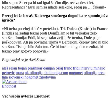
bilo super. Sicer pa bi rad igral še čim dlje, reciva deset let.
Reprezentanca? Igral sem za mlade selekcije, sedaj pa … čakam!«
Precej let že brcaš. Katerega smešnega dogodka se spominjaš z
igrišča?
»Ni treba posebej daleč v preteklost. Trk Duleta (Kosića) in France
(Fridla) na zadnji tekmi proti Domžalam je bil vsekakor zelo
smešen. Ironija: Fridl, ki se je tako zvijal, že trenira, Dule pa je
poškodovan. Ali pa povratna tekma v Barceloni, čeprav tisto ni bilo
smešno. Tisto je bilo žalostno. Če bi imeli mi ugoden rezultat, bi
tekmo prav gotovo ponovili.«
Pogovarjal se je Aleš Selan
aleš selan
bojan prašnikar
damjan ošlaj
franc fridl
intervju
mihajlo
petrović
mura
nk olimpija
nkolimpija.com
nogomet
olimpija
prva
liga
slovenski nogomet
zgodovina
Enotnost
Več vsebin avtorja Enotnost