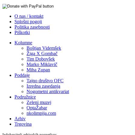
O nas / kontakt
Splošni pogoji
Politika zasebnosti
Piškotki
Kolumne
Boštjan Videmšek
Žiga X Gombač
Tim Dobovšek
Marko Miklavič
Miha Zupan
Poddaje
Tajno društvo OFC
Izredna zasedanja
Nogometni antikvariat
Podružnice
Zeleni muzej
OptaŽabar
nkolimpija.com
Arhiv
Trgovina
Izdobavitelj arhivskih posnetkov