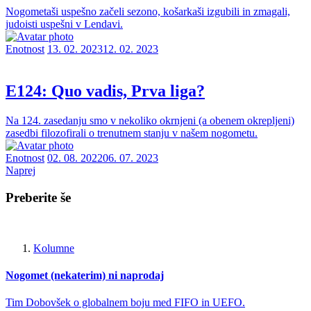
Nogometaši uspešno začeli sezono, košarkaši izgubili in zmagali,
judoisti uspešni v Lendavi.
Enotnost
13. 02. 2023
12. 02. 2023
E124: Quo vadis, Prva liga?
Na 124. zasedanju smo v nekoliko okrnjeni (a obenem okrepljeni)
zasedbi filozofirali o trenutnem stanju v našem nogometu.
Enotnost
02. 08. 2022
06. 07. 2023
Naprej
Preberite še
Kolumne
Nogomet (nekaterim) ni naprodaj
Tim Dobovšek o globalnem boju med FIFO in UEFO.