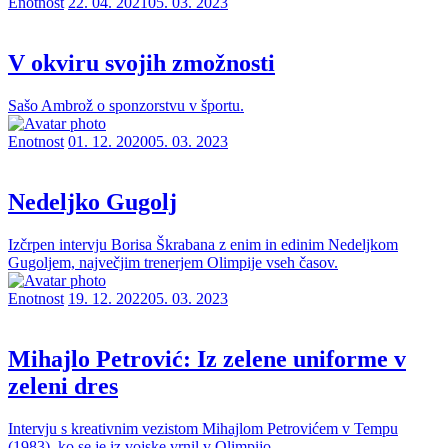
Enotnost
22. 04. 2021
05. 03. 2023
V okviru svojih zmožnosti
Sašo Ambrož o sponzorstvu v športu.
Enotnost
01. 12. 2020
05. 03. 2023
Nedeljko Gugolj
Izčrpen intervju Borisa Škrabana z enim in edinim Nedeljkom
Gugoljem, največjim trenerjem Olimpije vseh časov.
Enotnost
19. 12. 2022
05. 03. 2023
Mihajlo Petrović: Iz zelene uniforme v
zeleni dres
Intervju s kreativnim vezistom Mihajlom Petrovićem v Tempu
(1983), ko se je iz vojske vrnil v Olimpijo.