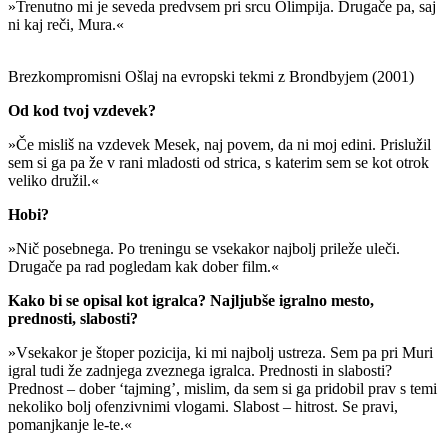
»Trenutno mi je seveda predvsem pri srcu Olimpija. Drugače pa, saj
ni kaj reči, Mura.«
Brezkompromisni Ošlaj na evropski tekmi z Brondbyjem (2001)
Od kod tvoj vzdevek?
»Če misliš na vzdevek Mesek, naj povem, da ni moj edini. Prislužil
sem si ga pa že v rani mladosti od strica, s katerim sem se kot otrok
veliko družil.«
Hobi?
»Nič posebnega. Po treningu se vsekakor najbolj prileže uleči.
Drugače pa rad pogledam kak dober film.«
Kako bi se opisal kot igralca? Najljubše igralno mesto,
prednosti, slabosti?
»Vsekakor je štoper pozicija, ki mi najbolj ustreza. Sem pa pri Muri
igral tudi že zadnjega zveznega igralca. Prednosti in slabosti?
Prednost – dober ‘tajming’, mislim, da sem si ga pridobil prav s temi
nekoliko bolj ofenzivnimi vlogami. Slabost – hitrost. Se pravi,
pomanjkanje le-te.«