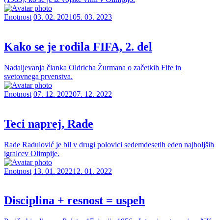
Enotnost
03. 02. 2021
05. 03. 2023
Kako se je rodila FIFA, 2. del
Nadaljevanja članka Oldricha Žurmana o začetkih Fife in
svetovnega prvenstva.
Enotnost
07. 12. 2022
07. 12. 2022
Teci naprej, Rade
Rade Radulović je bil v drugi polovici sedemdesetih eden najboljših
igralcev Olimpije.
Enotnost
13. 01. 2022
12. 01. 2022
Disciplina + resnost = uspeh