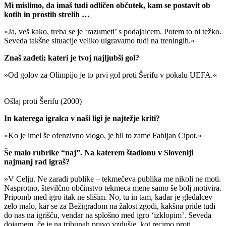
Mi mislimo, da imaš tudi odličen občutek, kam se postavit ob
kotih in prostih strelih …
»Ja, veš kako, treba se je ‘razumeti’ s podajalcem. Potem to ni težko.
Seveda takšne situacije veliko uigravamo tudi na treningih.«
Znaš zadeti; kateri je tvoj najljubši gol?
»Od golov za Olimpijo je to prvi gol proti Šerifu v pokalu UEFA.«
Ošlaj proti Šerifu (2000)
In katerega igralca v naši ligi je najtežje kriti?
»Ko je imel še ofenzivno vlogo, je bil to zame Fabijan Cipot.«
Še malo rubrike “naj”. Na katerem štadionu v Sloveniji
najmanj rad igraš?
»V Celju. Ne zaradi publike – tekmečeva publika me nikoli ne moti.
Nasprotno, številčno občinstvo tekmeca mene samo še bolj motivira.
Pripomb med igro itak ne slišim. No, tu in tam, kadar je gledalcev
zelo malo, kar se za Bežigradom na žalost zgodi, kakšna pride tudi
do nas na igrišču, vendar na splošno med igro ‘izklopim’. Seveda
dojamem, če je na tribunah pravo vzdušje, kot recimo proti