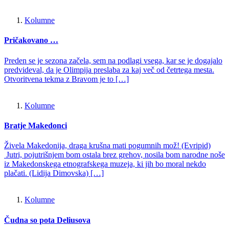
Kolumne
Pričakovano …
Preden se je sezona začela, sem na podlagi vsega, kar se je dogajalo
predvideval, da je Olimpija preslaba za kaj več od četrtega mesta.
Otvoritvena tekma z Bravom je to […]
Kolumne
Bratje Makedonci
Živela Makedonija, draga krušna mati pogumnih mož! (Evripid)
Jutri, pojutrišnjem bom ostala brez grehov, nosila bom narodne noše
iz Makedonskega etnografskega muzeja, ki jih bo moral nekdo
plačati. (Lidija Dimovska) […]
Kolumne
Čudna so pota Deliusova