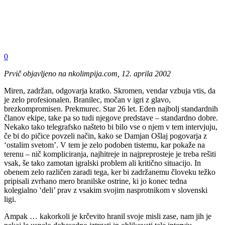
0
Prvič objavljeno na nkolimpija.com, 12. aprila 2002
Miren, zadržan, odgovarja kratko. Skromen, vendar vzbuja vtis, da
je zelo profesionalen. Branilec, močan v igri z glavo,
brezkompromisen. Prekmurec. Star 26 let. Eden najbolj standardnih
članov ekipe, take pa so tudi njegove predstave – standardno dobre.
Nekako tako telegrafsko našteto bi bilo vse o njem v tem intervjuju,
če bi do pičice povzeli način, kako se Damjan Ošlaj pogovarja z
‘ostalim svetom’. V tem je zelo podoben tistemu, kar pokaže na
terenu – nič kompliciranja, najhitreje in najpreprosteje je treba rešiti
vsak, še tako zamotan igralski problem ali kritično situacijo. In
obenem zelo različen zaradi tega, ker bi zadržanemu človeku težko
pripisali zvrhano mero branilske ostrine, ki jo konec tedna
kolegialno ‘deli’ prav z vsakim svojim nasprotnikom v slovenski
ligi.
Ampak … kakorkoli je krčevito hranil svoje misli zase, nam jih je