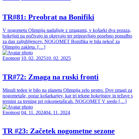
TR#81: Preobrat na Bonifiki
V nogometu Olimpija nadaljuje z zmagami, v košarki dva poraza,
hokejisti pa počivajo in okrevajo ter pripravljajo posebno ponudbo
za dan zaljubljencev. NOGOMET Bonifika je bila nekoč za
Olimpijo zakleta. […]
Enotnost
10. 02. 2025
10. 02. 2025
TR#72: Zmaga na ruski fronti
Minuli teden je bilo na planetu Olimpija zelo pestro. Dve zmagi za
nogometaše, poraz košarkarjev, kar tri tekme hokejistov in težave s
termini za trening pri rokometašicah. NOGOMET V sredo […]
Enotnost
04. 11. 2024
04. 11. 2024
TR #23: Začetek nogometne sezone