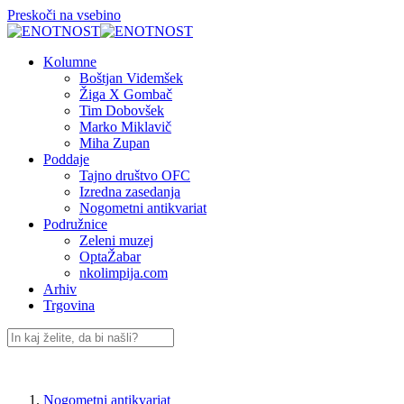
Preskoči na vsebino
Kolumne
Boštjan Videmšek
Žiga X Gombač
Tim Dobovšek
Marko Miklavič
Miha Zupan
Poddaje
Tajno društvo OFC
Izredna zasedanja
Nogometni antikvariat
Podružnice
Zeleni muzej
OptaŽabar
nkolimpija.com
Arhiv
Trgovina
Nogometni antikvariat