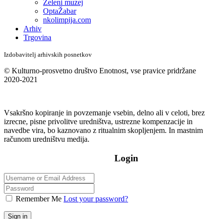
Zeleni muzej
OptaŽabar
nkolimpija.com
Arhiv
Trgovina
Izdobavitelj arhivskih posnetkov
© Kulturno-prosvetno društvo Enotnost, vse pravice pridržane
2020-2021
Vsakršno kopiranje in povzemanje vsebin, delno ali v celoti, brez
izrecne, pisne privolitve uredništva, ustrezne kompenzacije in
navedbe vira, bo kaznovano z ritualnim skopljenjem. In mastnim
računom uredništvu medija.
Login
Remember Me
Lost your password?
Sign in