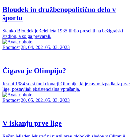
Bloudek in družbenopolitično delo v
športu
Stanko Bloudek je želel leta 1935 Ilirijo preseliti na bežigrajski
štadion, a so ga prevarali.
Enotnost
28. 04. 2021
05. 03. 2023
Čigava je Olimpija?
Jeseni 1984 so si funkcionarji Olimpije, ki je ravno izpadla iz prve
lige, postavljali eksistencialna vprašanja.
Enotnost
20. 05. 2021
05. 03. 2023
V iskanju prve lige
Rečan Mladen Mustać ni pustil prav globokih sledov v Olimpiji.