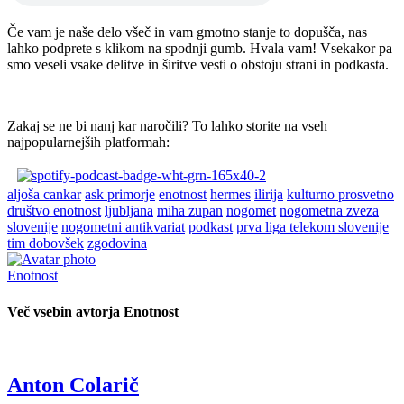
Če vam je naše delo všeč in vam gmotno stanje to dopušča, nas
lahko podprete s klikom na spodnji gumb. Hvala vam! Vsekakor pa
smo veseli vsake delitve in širitve vesti o obstoju strani in podkasta.
Zakaj se ne bi nanj kar naročili? To lahko storite na vseh
najpopularnejših platformah:
aljoša cankar
ask primorje
enotnost
hermes
ilirija
kulturno prosvetno
društvo enotnost
ljubljana
miha zupan
nogomet
nogometna zveza
slovenije
nogometni antikvariat
podkast
prva liga telekom slovenije
tim dobovšek
zgodovina
Enotnost
Več vsebin avtorja Enotnost
Anton Colarič