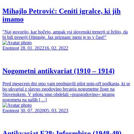
Mihajlo Petrović: Ceniti igralce, ki jih
imamo
"Naj govorijo, kar hočejo, ampak vsi slovenski trenerji si želijo, da
bi bili trenerji Olimpije. Jaz priznam: meni je to v čast!"
Enotnost
28. 01. 2022
16. 02. 2022
Nogometni antikvariat (1910 – 1914)
Pred mesecem dni smo vam predstavili pilot spin-off podkasta, ki se
bo ukvarjal z slavno zgodovino brcanja nogometne žoge na
Slovenskem. V pilotu smo obdelali »prazgodovino« igranja
nogometa na naših […]
Enotnost
30. 07. 2020
05. 03. 2023
Antikvariat E28: Informbiro (1948-49)