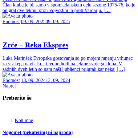
Član kluba je bil samo v spomladanskem delu sezone 1975/76, ko je
odigral dve tekmi: proti Vojvodini in proti Vardarju. […]
Enotnost
09. 09. 2025
09. 09. 2025
Zrće – Reka Ekspres
Luka Marinšek Evropska gostovanja so po mojem mnenju vrhunec
za vsakega navijača, ki redno hodi na tekme svojega kluba. V
zadnjih dveh letih so nam naši ljubljenci priigrali kar nekaj […]
Enotnost
13. 09. 2024
13. 09. 2024
Naprej
Preberite še
Kolumne
Nogomet (nekaterim) ni naprodaj