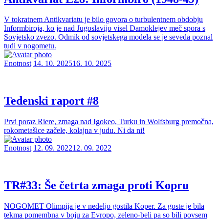
V tokratnem Antikvariatu je bilo govora o turbulentnem obdobju
Informbiroja, ko je nad Jugoslavijo visel Damoklejev meč spora s
Sovjetsko zvezo. Odmik od sovjetskega modela se je seveda poznal
tudi v nogometu.
Enotnost
14. 10. 2025
16. 10. 2025
Tedenski raport #8
Prvi poraz Riere, zmaga nad Igokeo, Turku in Wolfsburg premočna,
rokometašice začele, kolajna v judu. Ni da ni!
Enotnost
12. 09. 2022
12. 09. 2022
TR#33: Še četrta zmaga proti Kopru
NOGOMET Olimpija je v nedeljo gostila Koper. Za goste je bila
tekma pomembna v boju za Evropo, zeleno-beli pa so bili povsem