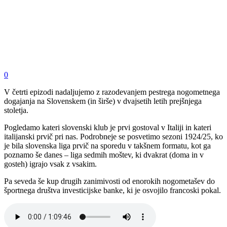
0
V četrti epizodi nadaljujemo z razodevanjem pestrega nogometnega
dogajanja na Slovenskem (in širše) v dvajsetih letih prejšnjega
stoletja.
Pogledamo kateri slovenski klub je prvi gostoval v Italiji in kateri
italijanski prvič pri nas. Podrobneje se posvetimo sezoni 1924/25, ko
je bila slovenska liga prvič na sporedu v takšnem formatu, kot ga
poznamo še danes – liga sedmih moštev, ki dvakrat (doma in v
gosteh) igrajo vsak z vsakim.
Pa seveda še kup drugih zanimivosti od enorokih nogometašev do
športnega društva investicijske banke, ki je osvojilo francoski pokal.