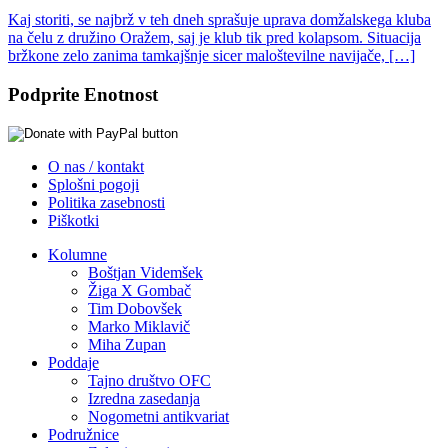
Kaj storiti, se najbrž v teh dneh sprašuje uprava domžalskega kluba
na čelu z družino Oražem, saj je klub tik pred kolapsom. Situacija
bržkone zelo zanima tamkajšnje sicer maloštevilne navijače, […]
Podprite Enotnost
O nas / kontakt
Splošni pogoji
Politika zasebnosti
Piškotki
Kolumne
Boštjan Videmšek
Žiga X Gombač
Tim Dobovšek
Marko Miklavič
Miha Zupan
Poddaje
Tajno društvo OFC
Izredna zasedanja
Nogometni antikvariat
Podružnice