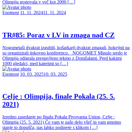
Olimpija gostovala v več kot 2000 […]
Enotnost
11. 11. 2024
11. 11. 2024
TR#85: Poraz v LV in zmaga nad CZ
Nogometaši dvakrat izgubili, košarkarji dvakrat zmagali, hokejisti pa
so organizirali tiskovno konferenco. NOGOMET Minulo sredo je
Olimpija odigrala prestavljeno tekmo z Domžalami. Pred kakimi
1000 gledalci, med katerimi so […]
Enotnost
10. 03. 2025
10. 03. 2025
Celje : Olimpija, finale Pokala (25. 5.
2021)
Izredno zasedanje po finalu Pokala Pivovarna Union, Celje :
Olimpija (25. 5. 2021) Če vam je naše delo všeč in vam gmotno
stanje to dopušča, nas lahko podprete s klikom […]