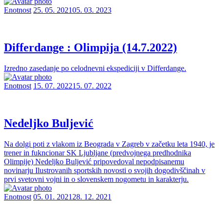
Enotnost
25. 05. 2021
05. 03. 2023
Differdange : Olimpija (14.7.2022)
Izredno zasedanje po celodnevni ekspediciji v Differdange.
Enotnost
15. 07. 2022
15. 07. 2022
Nedeljko Buljević
Na dolgi poti z vlakom iz Beograda v Zagreb v začetku leta 1940, je
trener in fukncionar SK Ljubljane (predvojnega predhodnika
Olimpije) Nedeljko Buljević pripovedoval nepodpisanemu
novinarju Ilustrovanih sportskih novosti o svojih dogodivščinah v
prvi svetovni vojni in o slovenskem nogometu in karakterju.
Enotnost
05. 01. 2021
28. 12. 2021