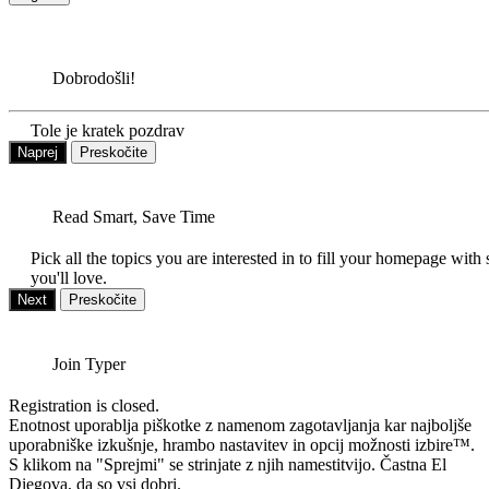
Dobrodošli!
Tole je kratek pozdrav
Naprej
Preskočite
Read Smart, Save Time
Pick all the topics you are interested in to fill your homepage with 
you'll love.
Next
Preskočite
Join Typer
Registration is closed.
Enotnost uporablja piškotke z namenom zagotavljanja kar najboljše
uporabniške izkušnje, hrambo nastavitev in opcij možnosti izbire™.
S klikom na "Sprejmi" se strinjate z njih namestitvijo. Častna El
Diegova, da so vsi dobri.