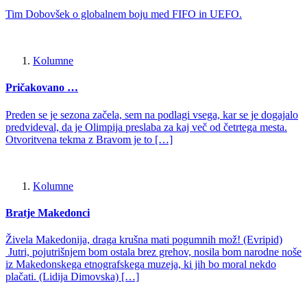
Tim Dobovšek o globalnem boju med FIFO in UEFO.
Kolumne
Pričakovano …
Preden se je sezona začela, sem na podlagi vsega, kar se je dogajalo
predvideval, da je Olimpija preslaba za kaj več od četrtega mesta.
Otvoritvena tekma z Bravom je to […]
Kolumne
Bratje Makedonci
Živela Makedonija, draga krušna mati pogumnih mož! (Evripid)
Jutri, pojutrišnjem bom ostala brez grehov, nosila bom narodne noše
iz Makedonskega etnografskega muzeja, ki jih bo moral nekdo
plačati. (Lidija Dimovska) […]