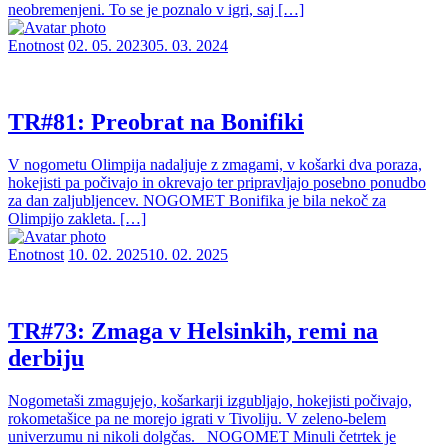
neobremenjeni. To se je poznalo v igri, saj […]
Enotnost
02. 05. 2023
05. 03. 2024
TR#81: Preobrat na Bonifiki
V nogometu Olimpija nadaljuje z zmagami, v košarki dva poraza,
hokejisti pa počivajo in okrevajo ter pripravljajo posebno ponudbo
za dan zaljubljencev. NOGOMET Bonifika je bila nekoč za
Olimpijo zakleta. […]
Enotnost
10. 02. 2025
10. 02. 2025
TR#73: Zmaga v Helsinkih, remi na
derbiju
Nogometaši zmagujejo, košarkarji izgubljajo, hokejisti počivajo,
rokometašice pa ne morejo igrati v Tivoliju. V zeleno-belem
univerzumu ni nikoli dolgčas. NOGOMET Minuli četrtek je