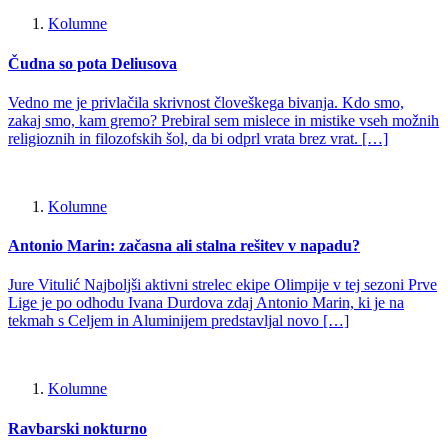
Kolumne
Čudna so pota Deliusova
Vedno me je privlačila skrivnost človeškega bivanja. Kdo smo,
zakaj smo, kam gremo? Prebiral sem mislece in mistike vseh možnih
religioznih in filozofskih šol, da bi odprl vrata brez vrat. […]
Kolumne
Antonio Marin: začasna ali stalna rešitev v napadu?
Jure Vitulić Najboljši aktivni strelec ekipe Olimpije v tej sezoni Prve
Lige je po odhodu Ivana Durdova zdaj Antonio Marin, ki je na
tekmah s Celjem in Aluminijem predstavljal novo […]
Kolumne
Ravbarski nokturno