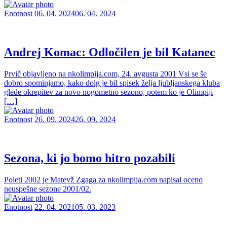
Enotnost
06. 04. 2024
06. 04. 2024
Andrej Komac: Odločilen je bil Katanec
Prvič objavljeno na nkolimpija.com, 24. avgusta 2001 Vsi se še
dobro spominjamo, kako dolg je bil spisek želja ljubljanskega kluba
glede okrepitev za novo nogometno sezono, potem ko je Olimpiji
[…]
Enotnost
26. 09. 2024
26. 09. 2024
Sezona, ki jo bomo hitro pozabili
Poleti 2002 je Matevž Zgaga za nkolimpija.com napisal oceno
neuspešne sezone 2001/02.
Enotnost
22. 04. 2021
05. 03. 2023