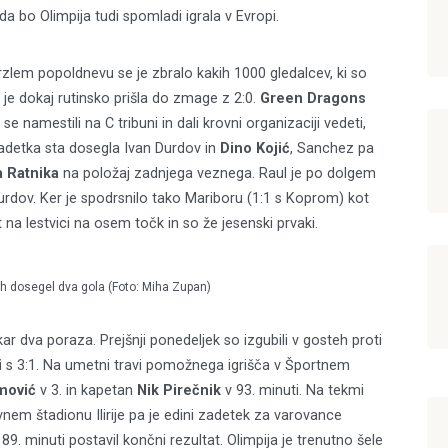
 da bo Olimpija tudi spomladi igrala v Evropi.
rzlem popoldnevu se je zbralo kakih 1000 gledalcev, ki so
i je dokaj rutinsko prišla do zmage z 2:0.
Green Dragons
e namestili na C tribuni in dali krovni organizaciji vedeti,
 Zadetka sta dosegla Ivan Durdov in
Dino Kojić
, Sanchez pa
 Ratnika
na položaj zadnjega veznega. Raul je po dolgem
Durdov. Ker je spodrsnilo tako Mariboru (1:1 s Koprom) kot
 na lestvici na osem točk in so že jesenski prvaki.
h dosegel dva gola (Foto: Miha Zupan)
r dva poraza. Prejšnji ponedeljek so izgubili v gosteh proti
i
s 3:1. Na umetni travi pomožnega igrišča v Športnem
mović
v 3. in kapetan
Nik Pirečnik
v 93. minuti. Na tekmi
avnem štadionu Ilirije pa je edini zadetek za varovance
v 89. minuti postavil končni rezultat. Olimpija je trenutno šele