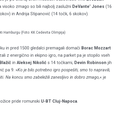
Tole je kratek pozdrav
a visoko zmago so bili najbolj zaslužni
DeVante’ Jones
(16
okov) in Andrija Stipanović (14 točk, 6 skokov).
NAPREJ
PRESKOČITE
Remember Me
Lost your password?
roti Hamburgu (Foto: KK Cedevita Olimpija)
SIGN IN
ačku in pred 1500 gledalci premagali domači
Borac Mozzart
ali z energično in ekipno igro, na parket pa je stopilo vseh
Blažič
in
Aleksej Nikolić
s 14 točkami,
Devin Robinson
jih
ić pa 9. »
Ko je bilo potrebno igro pospešiti, smo to napravili,
riti. Na koncu smo zabeležili zanesljivo in dobro zmago,
« je
Stožice pride romunski
U-BT Cluj-Napoca
.