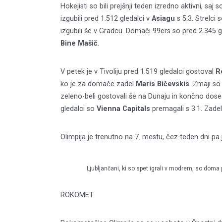
Hokejisti so bili prejšnji teden izredno aktivni, saj 
izgubili pred 1.512 gledalci v
Asiagu
s 5:3. Strelci s
izgubili še v Gradcu. Domači 99ers so pred 2.345 gle
Bine Mašič
.
V petek je v Tivoliju pred 1.519 gledalci gostoval
R
ko je za domače zadel
Maris Bičevskis
. Zmaji so
zeleno-beli gostovali še na Dunaju in končno dose
gledalci so
Vienna Capitals
premagali s 3:1. Zade
Olimpija je trenutno na 7. mestu, čez teden dni p
Ljubljančani, ki so spet igrali v modrem, so doma 
ROKOMET