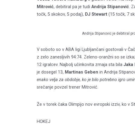
Mitrović
, debitiral pa je tudi
Andrija Stipanović
. Z
točk, 5 skokov, 5 podaj),
DJ Stewart
(15 točk, 7 sk
Andrija Stipanović je debitiral p
V soboto so v ABA ligi Ljubljančani gostovali v Č
z zelo zanesljivih 94:74. Zeleno-oranžni so se izkaz
12 igralcev. Najbolj učinkovita zmaja sta bila
Jaka 
je dosegel 13,
Martinas Geben
in Andrija Stipanov
enako velja za obdobje, ko je bilo potrebno igro umi
srečanje povzel trener Mitrović.
Že v torek čaka Olimpijo nov evropski izziv, ko v 
HOKEJ