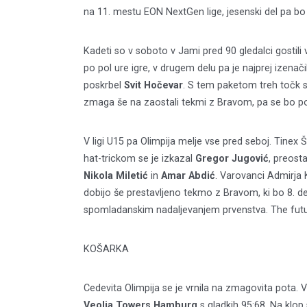
na 11. mestu EON NextGen lige, jesenski del pa bo z
Kadeti so v soboto v Jami pred 90 gledalci gostili 
po pol ure igre, v drugem delu pa je najprej izenači
poskrbel
Svit Hočevar
. S tem paketom treh točk se
zmaga še na zaostali tekmi z Bravom, pa se bo p
V ligi U15 pa Olimpija melje vse pred seboj. Tinex Š
hat-trickom se je izkazal
Gregor Jugović
, preost
Nikola Miletić
in
Amar Abdić
. Varovanci Admirja 
dobijo še prestavljeno tekmo z Bravom, ki bo 8. d
spomladanskim nadaljevanjem prvenstva. The future
KOŠARKA
Cedevita Olimpija se je vrnila na zmagovita pota. 
Veolia Towers Hamburg
s gladkih 95:68. Na klop