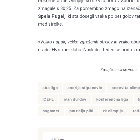
Rokometašice Olimpije so se v soboto v Športni 
zmagale s 30:25. Za pomembno zmago na izenačeni
Špela Pugelj
, ki sta dosegli vsaka po pet golov te
med strelke.
»
Veliko napak, veliko zgrešenih strelov in veliko obr
uradni FB strani kluba. Naslednji teden se bodo zm
Zmajčice so se veselile
aba liga
andrija stipanović
cedevita olimp
ICEHL
ivan durdov
konferenčna liga
nogomet
patricija pikl
rk olimpija
ted