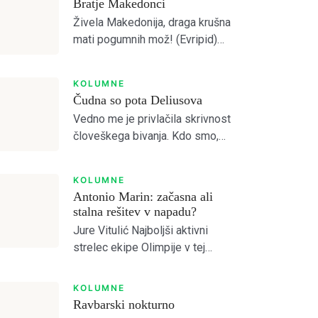
Bratje Makedonci
tekma z Bravom je to […]
Živela Makedonija, draga krušna
mati pogumnih mož! (Evripid)
Jutri, pojutrišnjem bom ostala
brez grehov, nosila bom
KOLUMNE
narodne noše iz
Čudna so pota Deliusova
Makedonskega etnografskega
Vedno me je privlačila skrivnost
muzeja, ki jih bo moral nekdo
človeškega bivanja. Kdo smo,
plačati. (Lidija Dimovska) […]
zakaj smo, kam gremo?
Prebiral sem mislece in mistike
KOLUMNE
vseh možnih religioznih in
Antonio Marin: začasna ali
filozofskih šol, da bi odprl vrata
stalna rešitev v napadu?
brez vrat. […]
Jure Vitulić Najboljši aktivni
strelec ekipe Olimpije v tej
sezoni Prve Lige je po odhodu
Ivana Durdova zdaj Antonio
KOLUMNE
Marin, ki je na tekmah s Celjem
Ravbarski nokturno
in Aluminijem predstavljal novo