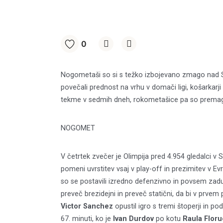
0
Nogometaši so si s težko izbojevano zmago nad Se
povečali prednost na vrhu v domači ligi, košarkarji 
tekme v sedmih dneh, rokometašice pa so prem
NOGOMET
V četrtek zvečer je Olimpija pred 4.954 gledalci v 
pomeni uvrstitev vsaj v play-off in prezimitev v Evro
so se postavili izredno defenzivno in povsem zaduši
preveč brezidejni in preveč statični, da bi v prvem
Victor Sanchez
opustil igro s tremi štoperji in po
67. minuti, ko je
Ivan Durdov
po kotu
Raula Floru