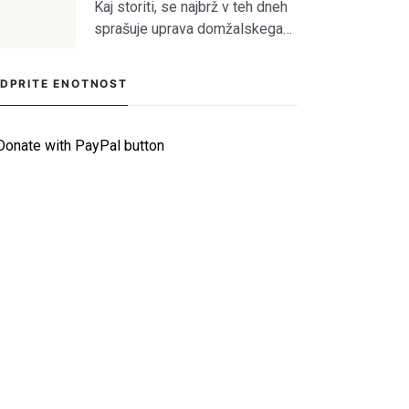
Kaj storiti, se najbrž v teh dneh
[…]
sprašuje uprava domžalskega
kluba na čelu z družino Oražem,
saj je klub tik pred kolapsom.
DPRITE ENOTNOST
Situacija bržkone zelo zanima
tamkajšnje sicer maloštevilne
navijače, […]
Read Smart, Save
Time
Pick all the topics you are interested in to fill your home