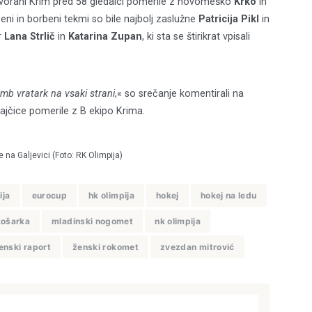
dvorani Krim pred 58 gledalci pomerile z novomeško
Krko
in
 in borbeni tekmi so bile najbolj zaslužne
Patricija Pikl
in
r
Lana Strlič
in
Katarina Zupan
, ki sta se štirikrat vpisali
amb vratark na vsaki strani
,« so srečanje komentirali na
ajčice pomerile z B ekipo Krima.
 na Galjevici (Foto: RK Olimpija)
ija
eurocup
hk olimpija
hokej
hokej na ledu
košarka
mladinski nogomet
nk olimpija
enski raport
ženski rokomet
zvezdan mitrović