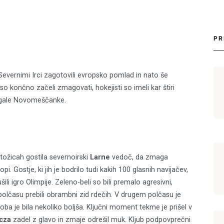
PR
vernimi Irci zagotovili evropsko pomlad in nato še
so končno začeli zmagovati, hokejisti so imeli kar štiri
agale Novomeščanke.
Stožicah gostila severnoirski
Larne
vedoč, da zmaga
pi. Gostje, ki jih je bodrilo tudi kakih 100 glasnih navijačev,
li igro Olimpije. Zeleno-beli so bili premalo agresivni,
 polčasu prebili obrambni zid rdečih. V drugem polčasu je
doba je bila nekoliko boljša. Ključni moment tekme je prišel v
cza
zadel z glavo in zmaje odrešil muk. Kljub podpovprečni