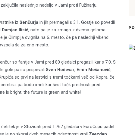
aključila naslednjo nedeljo v Jami proti Fužinarju.
vrstnike iz
Šenčurja
in jih premagali s 3:1. Gostje so povedli
PO
l
Damjan Ilisić
, nato pa je za zmago z dvema goloma
 je Olimpija dvignila na 6. mesto, če pa naslednji vikend
ovzpela še za eno mesto.
enčur so fantje v Jami pred 80 gledalci pregazili kar s 7:0. S
ale gole pa so prispevali
Sven Hočevar
,
Emin Mešanović
,
Krupića so prvi na lestvici s tremi točkami več od Kopra, če
Login
ecembra, pa bodo imeli kar šest točk prednosti pred
 is bright, the future is green and white!
Dobrodošli!
V četrtek je v Stožicah pred 1.767 gledalci v EuroCupu padel
 se je po skoraj dveh mesecih odsotnosti vrnil
Zvezdan