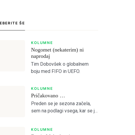
EBERITE ŠE
KOLUMNE
Nogomet (nekaterim) ni
naprodaj
Tim Dobovšek o globalnem
boju med FIFO in UEFO.
KOLUMNE
Pričakovano …
Preden se je sezona začela,
sem na podlagi vsega, kar se je
dogajalo predvideval, da je
Olimpija preslaba za kaj več od
KOLUMNE
četrtega mesta. Otvoritvena