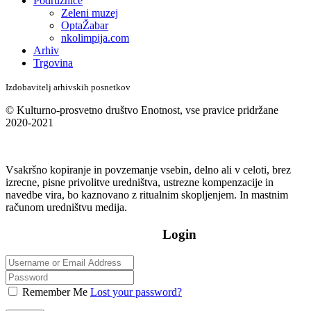
Podružnice
Zeleni muzej
OptaŽabar
nkolimpija.com
Arhiv
Trgovina
Izdobavitelj arhivskih posnetkov
© Kulturno-prosvetno društvo Enotnost, vse pravice pridržane
2020-2021
Vsakršno kopiranje in povzemanje vsebin, delno ali v celoti, brez
izrecne, pisne privolitve uredništva, ustrezne kompenzacije in
navedbe vira, bo kaznovano z ritualnim skopljenjem. In mastnim
računom uredništvu medija.
Login
Remember Me
Lost your password?