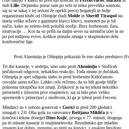
črno luknjo v kateri so pred njo končali že
Ferencvaroš
,
Hacken
in
tudi
Lille
. Dejansko poraz sam po sebi ni neka prevelika sramota,
saj so se tukaj v tej sezoni že opekli precej bogatejši in bolje
organizirani klubi od Olimpije (tudi
Molde
in
Sheriff Tiraspol
sta
imela velike težave z gajstnimi klavci kitov), sramoten pa je bil
način, kako so zeleno-beli položili orožje. Brez borbenosti, žara,
motivacije … Kot da so prišli na daljni sever na turistični izlet in ne
po pol milijona evrov, kolikor prinaša zmaga v skupinskem delu
konferenčne lige.
Proti Aluminiju je Olimpija prikazala še eno slabo predstavo (
Tri dni kasneje, v nedeljo, smo zato proti
Aluminiju
v Stožicah
pričakovali odgovor, nekakšno reakcijo. Toda nismo je dočakali,
Olimpija je spet odigrala slabo in proti borbenim Kidričanom
osvojila samo točko. Lahko celo rečemo, da so bili gostje bližje
polnemu izkupičku kot zmaji. Zeljković je na tej tekmi nekoliko
presenetil z izborom prve enajsterice, saj ni bilo prav veliko
sprememb v primerjavi z moštvom, ki ga je izbral proti Fercem.
Mladinci so v soboto gostovali v
Gorici
in pred 200 gledalci
zmagali z 2:0. Oba gola za varovance
Boštjana Mikliča
je v
končnici tekme dosegel
Dino Kojić
, prvega v 77. minuti, drugega
pa tri minute kasneje iz enajstmetrovke. Rezultatsko gre mladim
zmajem kar dobro, trenutno so tretji na lestvici, z enakim številom