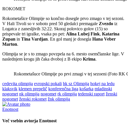
ROKOMET
Rokometašice Olimpije so končno dosegle prvo zmago v tej sezoni.
V Hali Tivoli so v soboto pred 50 gledalci premagale
Zvezdo
iz
Logatca z zanesljivih 32:22. Skoraj polovico golov (15) so
prispevale tri igralke, vsaka po pet:
Alina Lubej Fink
,
Katarina
Zupan
in
Tina Vardjan
. En gol manj je dosegla
Hana Veber
Marton
.
Olimpija se je s to zmago povzpela na 6. mesto osemčlanske lige. V
naslednjem krogu jih čaka dvoboj z B ekipo
Krima
.
Rokometašuce Olimpije po prvi zmagi v tej sezoeni (Foto RK 
cedevita olimpija
evropski pokali
hk sz Olimpija
hokej na ledu
klaksvik
klemen prepelič
konferenčna liga
košarka
mladinski
nogomet
nk olimpija
nogomet
rk olimpija
tedenski raport
ženski
nogomet
ženski rokomet
žnk olimpija
Enotnost
Več vsebin avtorja Enotnost