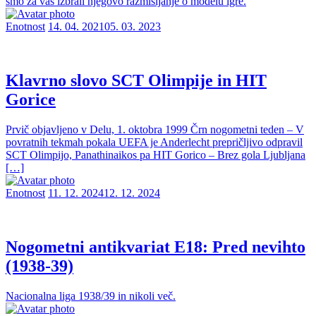
smo za vas izbrali njegovo razmišljanje o modelu igre.
Enotnost
14. 04. 2021
05. 03. 2023
Klavrno slovo SCT Olimpije in HIT
Gorice
Prvič objavljeno v Delu, 1. oktobra 1999 Črn nogometni teden – V
povratnih tekmah pokala UEFA je Anderlecht prepričljivo odpravil
SCT Olimpijo, Panathinaikos pa HIT Gorico – Brez gola Ljubljana
[…]
Enotnost
11. 12. 2024
12. 12. 2024
Nogometni antikvariat E18: Pred nevihto
(1938-39)
Nacionalna liga 1938/39 in nikoli več.