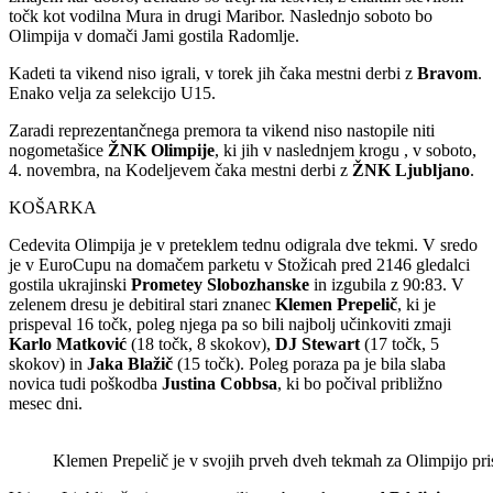
točk kot vodilna Mura in drugi Maribor. Naslednjo soboto bo
Olimpija v domači Jami gostila Radomlje.
Kadeti ta vikend niso igrali, v torek jih čaka mestni derbi z
Bravom
.
Enako velja za selekcijo U15.
Zaradi reprezentančnega premora ta vikend niso nastopile niti
nogometašice
ŽNK Olimpije
, ki jih v naslednjem krogu , v soboto,
4. novembra, na Kodeljevem čaka mestni derbi z
ŽNK Ljubljano
.
KOŠARKA
Cedevita Olimpija je v preteklem tednu odigrala dve tekmi. V sredo
je v EuroCupu na domačem parketu v Stožicah pred 2146 gledalci
gostila ukrajinski
Prometey Slobozhanske
in izgubila z 90:83. V
zelenem dresu je debitiral stari znanec
Klemen Prepelič
, ki je
prispeval 16 točk, poleg njega pa so bili najbolj učinkoviti zmaji
Karlo Matković
(18 točk, 8 skokov),
DJ Stewart
(17 točk, 5
skokov) in
Jaka Blažič
(15 točk). Poleg poraza pa je bila slaba
novica tudi poškodba
Justina Cobbsa
, ki bo počival približno
mesec dni.
Klemen Prepelič je v svojih prveh dveh tekmah za Olimpijo pr