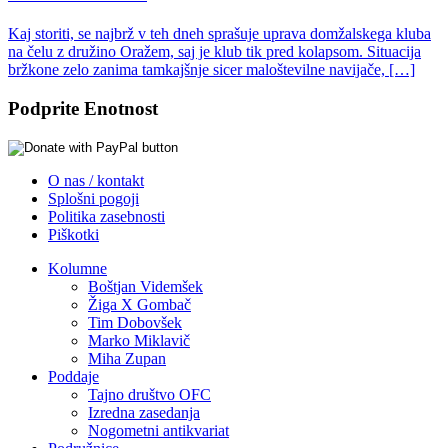
Kaj storiti, se najbrž v teh dneh sprašuje uprava domžalskega kluba
na čelu z družino Oražem, saj je klub tik pred kolapsom. Situacija
bržkone zelo zanima tamkajšnje sicer maloštevilne navijače, […]
Podprite Enotnost
O nas / kontakt
Splošni pogoji
Politika zasebnosti
Piškotki
Kolumne
Boštjan Videmšek
Žiga X Gombač
Tim Dobovšek
Marko Miklavič
Miha Zupan
Poddaje
Tajno društvo OFC
Izredna zasedanja
Nogometni antikvariat