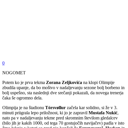
0
NOGOMET
Potem ko je prva tekma
Zorana Zeljkovića
na klopi Olimpije
zbudila upanje, da bo moštvo v nadaljevanju sezone bolj borbeno in
bolj uspešno, sta naslednji dve srečanji pokazali, da novega trenerja
čaka še ogromno dela.
Olimpija je na štadionu
Tórsvøllur
začela kar solidno, si že v 3.
minuti priigrala lepo priložnost, ki jo je zapravil
Mustafa Nukić
,
nato pa v nadaljevanju tekme pred skromnim številom gledalcev
(bilo jih je kakih 1000, od tega 70 gostujočih navijačev) padla v isto