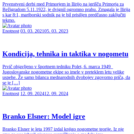
Prvenstveni derbi med Primorjem in Ilirijo na igrišču Primorja za
Bežigradom 5.11.1922, je dvignil ogromno prahu. Zmagala je Ilirija
s kar 8:1, mariborski sodnik pa je bil prisiljen predčasno zaključiti
tekmo.
Enotnost
03. 03. 2021
05. 03. 2023
Kondicija, tehnika in taktika v nogometu
Prvič objavljeno v športnem tedniku Polet, 6. marca 1949
Jugoslovanske nogometne ekipe so imele v preteklem letu velike
uspehe. Že samo bilanca mednarodnih dvobojev zgovorno priča, da
se je […]
Enotnost
12. 09. 2024
12. 09. 2024
Branko Elsner: Model igre
Branko Elsner je leta 1997 izdal knjigo nogometne teorije. Iz nje