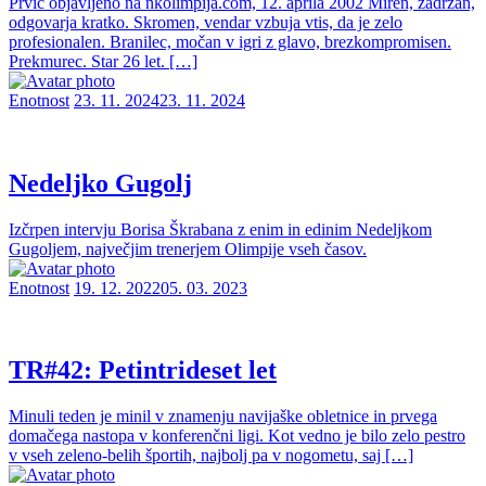
Prvič objavljeno na nkolimpija.com, 12. aprila 2002 Miren, zadržan,
odgovarja kratko. Skromen, vendar vzbuja vtis, da je zelo
profesionalen. Branilec, močan v igri z glavo, brezkompromisen.
Prekmurec. Star 26 let. […]
Enotnost
23. 11. 2024
23. 11. 2024
Nedeljko Gugolj
Izčrpen intervju Borisa Škrabana z enim in edinim Nedeljkom
Gugoljem, največjim trenerjem Olimpije vseh časov.
Enotnost
19. 12. 2022
05. 03. 2023
TR#42: Petintrideset let
Minuli teden je minil v znamenju navijaške obletnice in prvega
domačega nastopa v konferenčni ligi. Kot vedno je bilo zelo pestro
v vseh zeleno-belih športih, najbolj pa v nogometu, saj […]