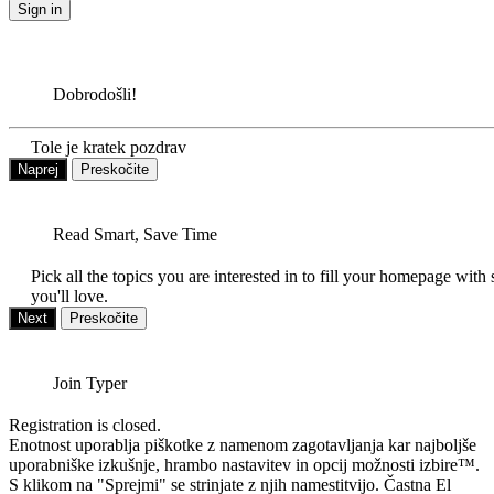
Sign in
Dobrodošli!
Tole je kratek pozdrav
Naprej
Preskočite
Read Smart, Save Time
Pick all the topics you are interested in to fill your homepage with 
you'll love.
Next
Preskočite
Join Typer
Registration is closed.
Enotnost uporablja piškotke z namenom zagotavljanja kar najboljše
uporabniške izkušnje, hrambo nastavitev in opcij možnosti izbire™.
S klikom na "Sprejmi" se strinjate z njih namestitvijo. Častna El