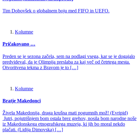
Tim Dobovšek o globalnem boju med FIFO in UEFO.
Kolumne
Pričakovano …
Preden se je sezona začela, sem na podlagi vsega, kar se je dogajalo
predvideval, da je Olimpija preslaba za kaj več od četrtega mesta.
Otvoritvena tekma z Bravom je to […]
Kolumne
Bratje Makedonci
Živela Makedonija, draga krušna mati pogumnih mož! (Evripid)
Jutri, pojutrišnjem bom ostala brez grehov, nosila bom narodne noše
iz Makedonskega etnografskega muzeja, ki jih bo moral nekdo
plačati. (Lidija Dimovska) […]