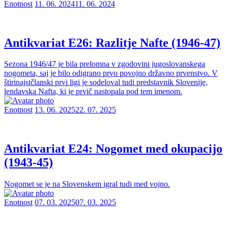
Enotnost
11. 06. 2024
11. 06. 2024
Antikvariat E26: Razlitje Nafte (1946-47)
Sezona 1946/47 je bila prelomna v zgodovini jugoslovanskega
nogometa, saj je bilo odigrano prvo povojno državno prvenstvo. V
štirinajstčlanski prvi ligi je sodeloval tudi predstavnik Slovenije,
lendavska Nafta, ki je prvič nastopala pod tem imenom.
Enotnost
13. 06. 2025
22. 07. 2025
Antikvariat E24: Nogomet med okupacijo
(1943-45)
Nogomet se je na Slovenskem igral tudi med vojno.
Enotnost
07. 03. 2025
07. 03. 2025