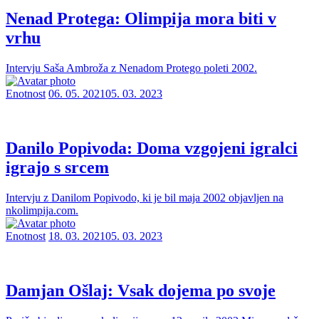
Nenad Protega: Olimpija mora biti v
vrhu
Intervju Saša Ambroža z Nenadom Protego poleti 2002.
Enotnost
06. 05. 2021
05. 03. 2023
Danilo Popivoda: Doma vzgojeni igralci
igrajo s srcem
Intervju z Danilom Popivodo, ki je bil maja 2002 objavljen na
nkolimpija.com.
Enotnost
18. 03. 2021
05. 03. 2023
Damjan Ošlaj: Vsak dojema po svoje