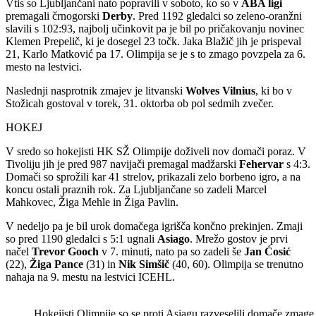
Vtis so Ljubljančani nato popravili v soboto, ko so v
ABA ligi
premagali črnogorski
Derby
. Pred 1192 gledalci so zeleno-oranžni
slavili s 102:93, najbolj učinkovit pa je bil po pričakovanju novinec
Klemen Prepelič, ki je dosegel 23 točk. Jaka Blažič jih je prispeval
21, Karlo Matković pa 17. Olimpija se je s to zmago povzpela za 6.
mesto na lestvici.
Naslednji nasprotnik zmajev je litvanski
Wolves Vilnius
, ki bo v
Stožicah gostoval v torek, 31. oktorba ob pol sedmih zvečer.
HOKEJ
V sredo so hokejisti HK SŽ Olimpije doživeli nov domači poraz. V
Tivoliju jih je pred 987 navijači premagal madžarski
Fehervar
s 4:3.
Domači so sprožili kar 41 strelov, prikazali zelo borbeno igro, a na
koncu ostali praznih rok. Za Ljubljančane so zadeli Marcel
Mahkovec, Žiga Mehle in Žiga Pavlin.
V nedeljo pa je bil urok domačega igrišča končno prekinjen. Zmaji
so pred 1190 gledalci s 5:1 ugnali
Asiago
. Mrežo gostov je prvi
načel
Trevor Gooch
v 7. minuti, nato pa so zadeli še
Jan Ćosić
(22),
Žiga Pance
(31) in
Nik Simšič
(40, 60). Olimpija se trenutno
nahaja na 9. mestu na lestvici ICEHL.
Hokejisti Olimpije so se proti Asiagu razveselili domače zmag