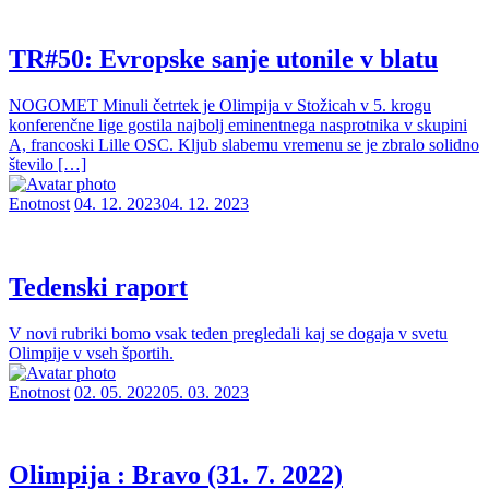
TR#50: Evropske sanje utonile v blatu
NOGOMET Minuli četrtek je Olimpija v Stožicah v 5. krogu
konferenčne lige gostila najbolj eminentnega nasprotnika v skupini
A, francoski Lille OSC. Kljub slabemu vremenu se je zbralo solidno
število […]
Enotnost
04. 12. 2023
04. 12. 2023
Tedenski raport
V novi rubriki bomo vsak teden pregledali kaj se dogaja v svetu
Olimpije v vseh športih.
Enotnost
02. 05. 2022
05. 03. 2023
Olimpija : Bravo (31. 7. 2022)