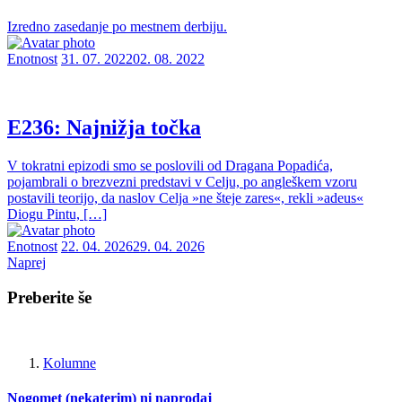
Izredno zasedanje po mestnem derbiju.
Enotnost
31. 07. 2022
02. 08. 2022
E236: Najnižja točka
V tokratni epizodi smo se poslovili od Dragana Popadića,
pojambrali o brezvezni predstavi v Celju, po angleškem vzoru
postavili teorijo, da naslov Celja »ne šteje zares«, rekli »adeus«
Diogu Pintu, […]
Enotnost
22. 04. 2026
29. 04. 2026
Naprej
Preberite še
Kolumne
Nogomet (nekaterim) ni naprodaj