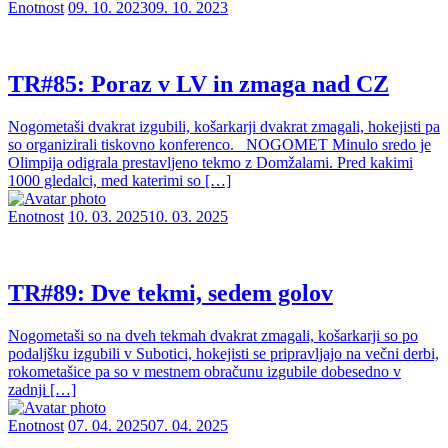
Enotnost
09. 10. 2023
09. 10. 2023
TR#85: Poraz v LV in zmaga nad CZ
Nogometaši dvakrat izgubili, košarkarji dvakrat zmagali, hokejisti pa
so organizirali tiskovno konferenco. NOGOMET Minulo sredo je
Olimpija odigrala prestavljeno tekmo z Domžalami. Pred kakimi
1000 gledalci, med katerimi so […]
Enotnost
10. 03. 2025
10. 03. 2025
TR#89: Dve tekmi, sedem golov
Nogometaši so na dveh tekmah dvakrat zmagali, košarkarji so po
podaljšku izgubili v Subotici, hokejisti se pripravljajo na večni derbi,
rokometašice pa so v mestnem obračunu izgubile dobesedno v
zadnji […]
Enotnost
07. 04. 2025
07. 04. 2025