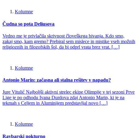
Kolumne
Čudna so pota Deliusova
Vedno me je privlačila skrivnost človeškega bivanja. Kdo smo,
zakaj smo, kam gremo? Prebiral sem mislece in mistike vseh možnih
religioznih in filozofskih šol, da bi odprl vrata brez vrat. […]
Kolumne
Antonio Marin: začasna ali stalna rešitev v napadu?
Jure Vitulić Najboljši aktivni strelec ekipe Olimpije v tej sezoni Prve
Lige je po odhodu Ivana Durdova zdaj Antonio Marin, ki je na
tekmah s Celjem in Aluminijem predstavljal novo […]
Kolumne
Ravbarski nokturno