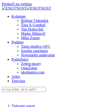
Preskoči na vsebino
Kolumne
Boštjan Videmšek
Žiga X Gombač
Tim Dobovšek
Marko Miklavič
Miha Zupan
Poddaje
Tajno društvo OFC
Izredna zasedanja
Nogometni antikvariat
Podružnice
Zeleni muzej
OptaŽabar
nkolimpija.com
Arhiv
Trgovina
Tedenski raport