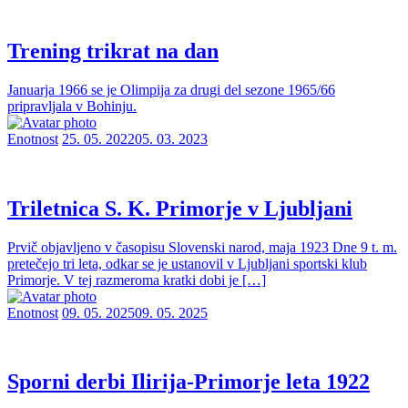
Trening trikrat na dan
Januarja 1966 se je Olimpija za drugi del sezone 1965/66
pripravljala v Bohinju.
Enotnost
25. 05. 2022
05. 03. 2023
Triletnica S. K. Primorje v Ljubljani
Prvič objavljeno v časopisu Slovenski narod, maja 1923 Dne 9 t. m.
pretečejo tri leta, odkar se je ustanovil v Ljubljani sportski klub
Primorje. V tej razmeroma kratki dobi je […]
Enotnost
09. 05. 2025
09. 05. 2025
Sporni derbi Ilirija-Primorje leta 1922